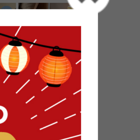
ョン XL
【幅69cm】Rond ラウンドテーブ
ルL
送料無料
クーポン利用で
¥18,564
¥21,840→
在庫：△