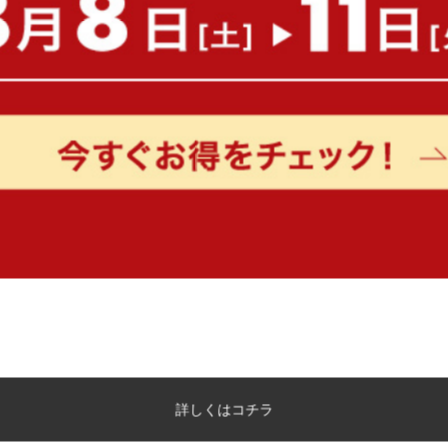
Qube ビーズクッション Mサイズ
Sugobeads ビーズクッシ
イズ
完成品
完成品
¥7,920
¥8,778
在庫：△
在庫：△
詳しくはコチラ