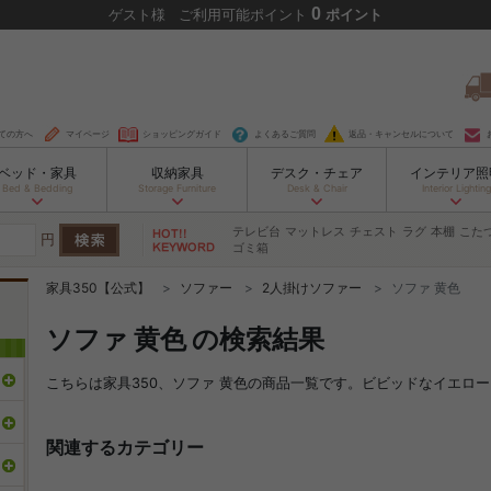
0
ゲスト
様
ご利用可能ポイント
ポイント
ての方へ
マイページ
ショッピングガイド
よくあるご質問
返品・キャンセルについて
ベッド・家具
収納家具
デスク・チェア
インテリア照
Bed & Bedding
Storage Furniture
Desk & Chair
Interior Lighting
テレビ台
マットレス
チェスト
ラグ
本棚
こた
円
ゴミ箱
家具350【公式】
ソファー
2人掛けソファー
ソファ 黄色
ソファ 黄色 の検索結果
こちらは家具350、ソファ 黄色の商品一覧です。ビビッドなイエロ
関連するカテゴリー