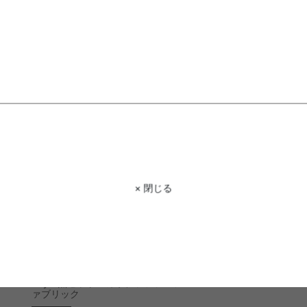
Sugobeads 1Pソファ
Sugobeads オットマン
送料無料
完成品
完成品
クーポン利用で
¥6,220
¥19,711
¥23,190→
在庫：△
在庫：△
× 閉じる
Ray 2点セット カウチソファ フ
ァブリック