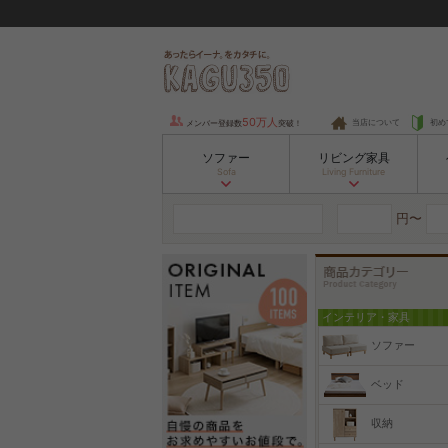
50万人
当店について
初め
メンバー登録数
突破！
ソファー
リビング家具
Sofa
Living Furniture
円〜
インテリア・家具
ソファー
ベッド
収納