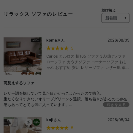
並び替え
リラックス ソファのレビュー
koma
さん
2026/08/05
5
Carlos カルロス 幅165 ソファ 3人掛けソファ
ローソファ カウチソファ コーナーソファ おし
ゃれ おすすめ 安い レザーソファ レザー風 革
皮 合皮 オットマン I字 L字 3P かっこいい 肘付
き アームレスト 組立簡単 リビング 2人暮らし
高見えするソファ
ファミリー 高級感 重厚感 サロン 店舗 待合室
応接室 PVC 脚取り外し可能 アイアン
レザー調を探していて見た目がかっこよかったので購入。
重たくなりすぎないオリーブグリーンを選択、落ち着きがあるのに存在
感もあってとても気に入っています。
続きを見る
オットマンがついていて来客や寝転がるのにちょうどいいです。
koji
さん
2026/08/04
5