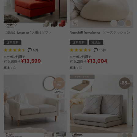
【単品】Legeno 1人掛けソファ
Neochill fuwafuwa ビーズクッション
送料無料
送料無料
完成品
5
件
15
件
クーポン利用で
クーポン利用で
¥13,599
¥13,004
¥15,999→
¥15,299→
在庫：△
在庫：〇