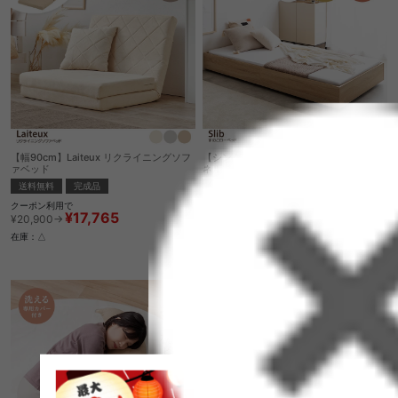
【幅90cm】Laiteux リクライニングソフ
【シングル】Slib すのこローベッド(ボン
ァベッド
ネルマットレス付き)
送料無料
完成品
送料無料
クーポン利用で
4
件
¥17,765
¥20,900→
クーポン利用で
¥18,682
在庫：△
¥21,979→
在庫：△