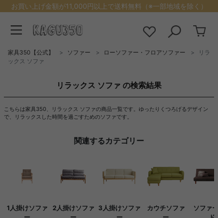
お買い上げ金額が11,000円以上で送料無料（※一部地域を除く）
家具350【公式】
ソファー
ローソファー・フロアソファー
リラ
ックス ソファ
リラックス ソファ の検索結果
こちらは家具350、リラックス ソファの商品一覧です。ゆったりくつろげるデザイン
で、リラックスした時間を過ごすためのソファです。
関連するカテゴリー
1人掛けソファ
2人掛けソファ
3人掛けソファ
カウチソファ
ソファ
ー
ー
ー
ー
ド