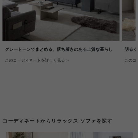
グレートーンでまとめる、落ち着きのある上質な暮らし
明るく
このコーディネートを詳しく見る >
このコ
コーディネートからリラックス ソファを探す