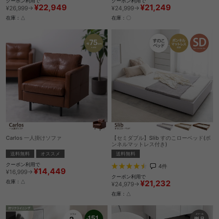
クーポン利用で
クーポン利用で
¥22,949
¥21,249
¥26,999→
¥24,999→
在庫：△
在庫：〇
Carlos 一人掛けソファ
【セミダブル】Slib すのこローベッド(ボ
ンネルマットレス付き)
送料無料
オススメ
送料無料
クーポン利用で
4
件
¥14,449
¥16,999→
クーポン利用で
¥21,232
在庫：△
¥24,979→
在庫：△