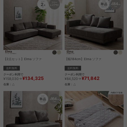
【2点セット】Elma ソファ
【幅184cm】Elma ソファ
送料無料
送料無料
クーポン利用で
クーポン利用で
¥134,325
¥71,842
¥158,030→
¥84,520→
在庫：△
在庫：△