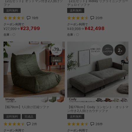
【2点セット】オットマン付き2人掛けソ
【2点セット】Ridley リクライニングコー
ファ
デュロイソファ
送料無料
送料無料
19
件
20
件
クーポン利用で
クーポン利用で
¥23,799
¥42,498
¥27,999→
¥49,998→
在庫：〇
在庫：〇
【幅79cm】1人掛け圧縮ソファ
【幅178cm】Cody コンセント・オットマ
ン付き2人掛けカウチソファ
送料無料
完成品
送料無料
2
件
26
件
クーポン利用で
クーポン利用で