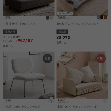
【幅164cm】Elma ソファ
Smilla アニマルサンドクッション
送料無料
完成品
¥6,270
クーポン利用で
¥67,167
¥79,020→
在庫：△
在庫：△
【単品】Loop ラウンジチェア
【幅110cm】Franc ソファベッド