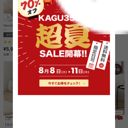
Neochill utouto 抱き枕 ビーズクッショ
Vacker フロアチェア
ン
送料無料
完成品
送料無料
完成品
¥13,260
17
件
在庫：△
¥5,999
在庫：〇
【単品】Legeno オットマン
【単品】Legeno コーナーソファ