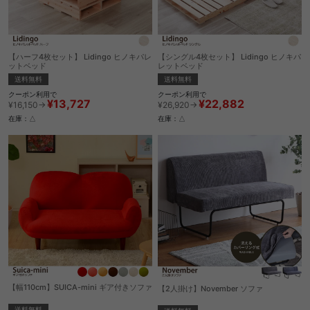
【ハーフ4枚セット】 Lidingo ヒノキパレ
【シングル4枚セット】 Lidingo ヒノキパ
ットベッド
レットベッド
送料無料
送料無料
クーポン利用で
クーポン利用で
¥13,727
¥22,882
¥16,150→
¥26,920→
在庫：△
在庫：△
【幅110cm】SUICA-mini ギア付きソファ
【2人掛け】November ソファ
送料無料