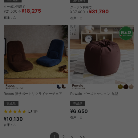
送料無料
クーポン利用で
クーポン利用で
¥18,275
¥31,790
¥21,500→
¥37,400→
在庫：△
在庫：△
Repos 腰サポートリクライナーチェア
Powalo ビーズクッション 丸型
完成品
完成品
¥6,650
1
件
在庫：△
¥10,130
在庫：△
1
2
>
>>