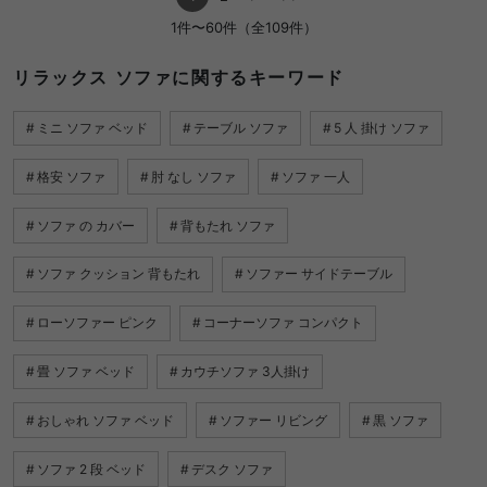
1件〜60件（全109件）
リラックス ソファに関するキーワード
ミニ ソファ ベッド
テーブル ソファ
5 人 掛け ソファ
格安 ソファ
肘 なし ソファ
ソファ 一人
ソファ の カバー
背もたれ ソファ
ソファ クッション 背もたれ
ソファー サイドテーブル
ローソファー ピンク
コーナーソファ コンパクト
畳 ソファ ベッド
カウチソファ 3人掛け
おしゃれ ソファ ベッド
ソファー リビング
黒 ソファ
ソファ 2 段 ベッド
デスク ソファ