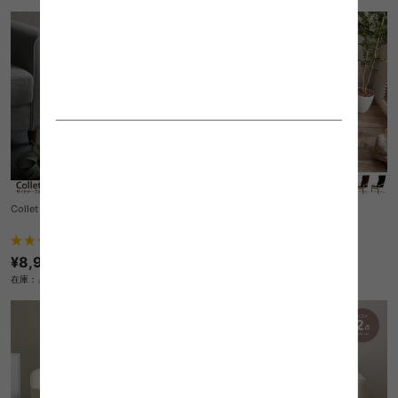
Collet 八角形サイドテーブル
Slim relax chair
¥9,270
1
件
在庫：〇
¥8,910
在庫：△