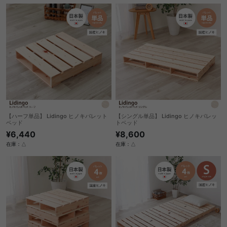
【ハーフ単品】 Lidingo ヒノキパレット
【シングル単品】 Lidingo ヒノキパレッ
ベッド
トベッド
¥6,440
¥8,600
在庫：△
在庫：△