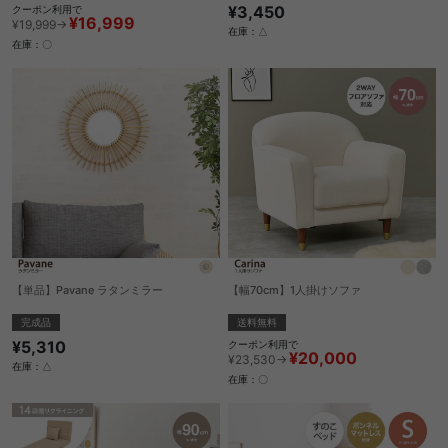
¥3,450
クーポン利用で
¥16,999
¥19,999→
在庫：△
在庫：〇
【単品】Pavane ラタンミラー
【幅70cm】1人掛けソファ
完成品
送料無料
¥5,310
クーポン利用で
¥20,000
¥23,530→
在庫：△
在庫：〇