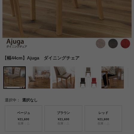
【幅44cm】Ajuga ダイニングチェア
選択中：
選択なし
ベージュ
ブラウン
レッド
¥21,600
¥21,600
¥21,600
在庫：△
在庫：△
在庫：△