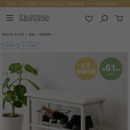
お買い上げ金額が11,000円以上で送料無料（※一部地域を除く）
家具350【公式】
収納
玄関収納
…
送料別
３ヶ月保証