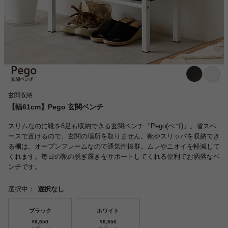
玄関収納
【幅61cm】Pego 玄関ベンチ
スリムなのに靴を6足も収納できる玄関ベンチ『Pego(ペゴ)』。省スペ
ースで置けるので、玄関の場所を取りません。靴やスリッパを収納でき
る棚は、オープンフレームなので通気性抜群。ムレやニオイを軽減して
くれます。毎日の靴の脱ぎ履きをサポートしてくれる便利でお洒落なベ
ンチです。
選択中：
選択なし
ブラック
ホワイト
¥6,650
¥6,650