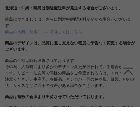
北海道・沖縄・離島は別途配送料が発生する場合がございます。
離島につきましては、さらに別途中継配送料がかかる場合がございま
す。
商品の送料、配送について詳しくはこちら
商品のデザインは、品質に差し支えない程度に予告なく変更する場合が
ございます。
商品の仕様は随時改善されております。
その為、入荷時により多少のデザイン変更が行われている場合がござい
ます。リピート注文等で同様の商品をご希望される方は、くれぐれもご
注意ください。生産国、各部品、ネジカバー等の色や形、縫製、脚の形
状、サイズなどに若干の誤差がある場合がございます。
商品は複数の倉庫より出荷させていただいております。
出荷元によりましては、お届け日時のご指定を承る事が出来ない場合も
ございますので、予めご了承くださいませ。
尚、上記のような場合には、弊社より手配ののち、配送業者から日程調
整・確認の意向でお電話を差し上げる場合もございますのでその際は大
変お手数ですが、ご対応の程よろしくお願いいたします。