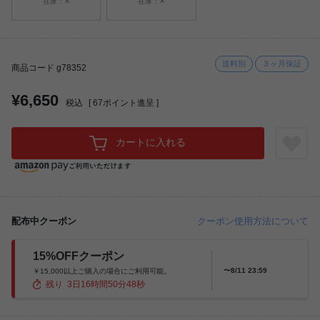
在庫：✕
在庫：✕
送料別
３ヶ月保証
商品コード g78352
¥6,650
税込
[
67
ポイント進呈 ]
カートに入れる
配布中クーポン
クーポン使用方法について
15%OFFクーポン
〜8/11 23:59
￥15,000以上ご購入の場合にご利用可能。
残り
3
日
16
時間
50
分
46
秒