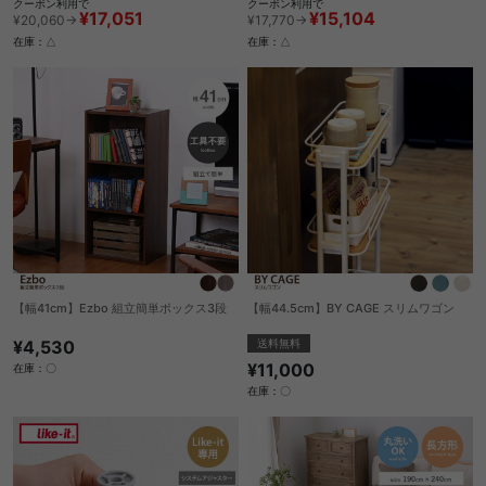
クーポン利用で
クーポン利用で
¥17,051
¥15,104
¥20,060→
¥17,770→
在庫：△
在庫：△
【幅41cm】Ezbo 組立簡単ボックス3段
【幅44.5cm】BY CAGE スリムワゴン
¥4,530
送料無料
¥11,000
在庫：〇
在庫：〇