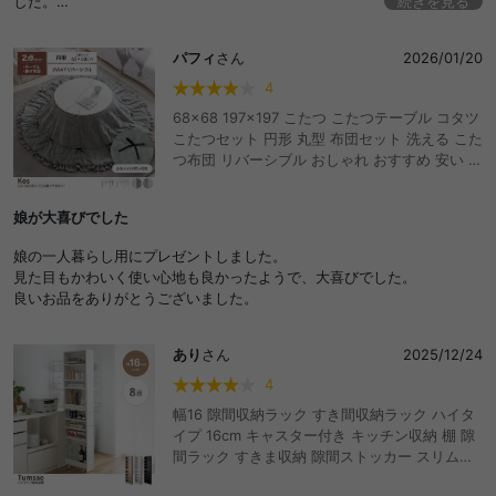
した。
続きを見る
下に重さのあるペットボトルを入れておくとバランスが良く引き出しや
すかったです◎
パフィ
さん
2026/01/20
4
68×68 197×197 こたつ こたつテーブル コタツ
こたつセット 円形 丸型 布団セット 洗える こた
つ布団 リバーシブル おしゃれ おすすめ 安い こ
たつ掛け布団 薄手 省スペース 省エネ 節電 コン
パクト 一人暮らし ワンルーム リボン フリル か
娘が大喜びでした
わいい こたつ机 薄型ヒーター 洗濯機 丸洗い 毛
布 上掛け 軽量
娘の一人暮らし用にプレゼントしました。
見た目もかわいく使い心地も良かったようで、大喜びでした。
良いお品をありがとうございました。
あり
さん
2025/12/24
4
幅16 隙間収納ラック すき間収納ラック ハイタ
イプ 16cm キャスター付き キッチン収納 棚 隙
間ラック すきま収納 隙間ストッカー スリムラ
ック キッチンワゴン 細い 薄型 おしゃれ おすす