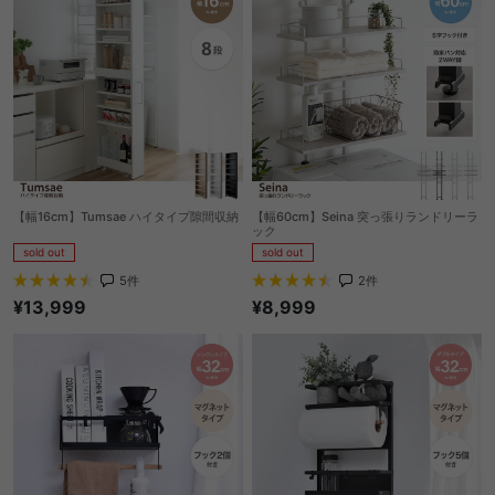
【幅16cm】Tumsae ハイタイプ隙間収納
【幅60cm】Seina 突っ張りランドリーラ
ック
sold out
sold out
5
件
2
件
¥13,999
¥8,999