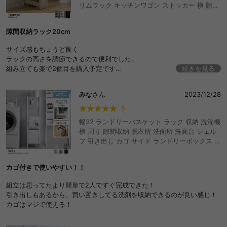
リムラック キッチンワゴン ストッカー 横 隙間
ラック 洗面台 玄関 パントリー キャスター付き
ワゴン ランドリーラック サニタリー 台所 細い
隙間収納ラック20cm
薄型 木製 キッチン収納 すき間 おしゃれ おすす
め 安い
サイズ感もちょうど良く
ラックの高さを調節できるので便利でした。
組み立ても楽で2個目を購入予定です
続きを見る
取手を横にでも付けられるとよりよかったです
みな
さん
2023/12/28
5
幅32 ランドリーバスケット ラック 収納 洗濯機
横 周り 隙間収納 脱衣所 洗面所 洗面台 シェル
フ 引き出し カゴ サイド ランドリーボックス 洗
濯物入れ S字フック 棚 キャスター スリム コン
パクト 省スペース サニタリー マグネット 磁石
カゴ付きで使いやすい！！
洗濯かご ハンガー収納 洗剤 柔軟剤 タオル おし
ゃれ おすすめ 安い
組立は思ってたより簡単で2人ですぐ完成できた！
引き出しもあるから、買い置きしてる洗剤を収納できるのが良い感じ！
カゴはマジで使える！