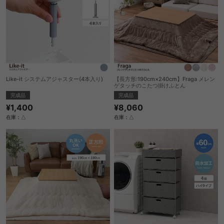
Like-it システムアジャスター(4本入り)
【長方形:190cm×240cm】Fraga メレン
ゲタッチのこたつ掛けふとん
完成品
完成品
¥1,400
¥8,060
在庫：△
在庫：△