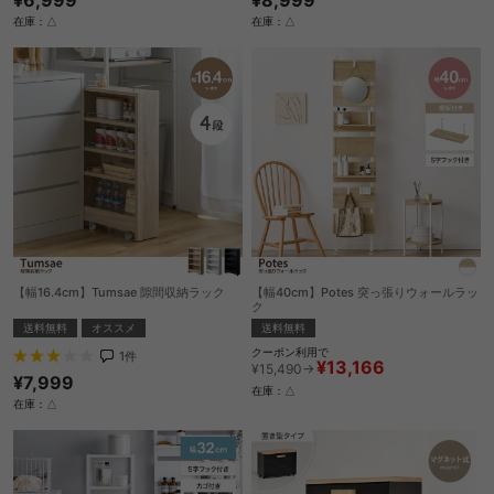
在庫：△
在庫：△
【幅16.4cm】Tumsae 隙間収納ラック
【幅40cm】Potes 突っ張りウォールラッ
ク
送料無料
オススメ
送料無料
クーポン利用で
1
件
¥13,166
¥15,490→
¥7,999
在庫：△
在庫：△