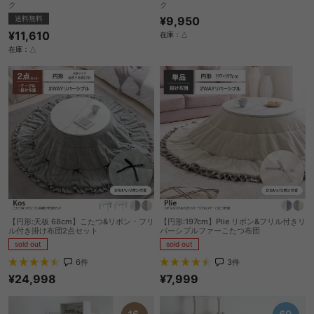
ク
ク
送料無料
¥9,950
¥11,610
在庫：△
在庫：△
【円形:天板 68cm】こたつ&リボン・フリ
【円形:197cm】Plie リボン&フリル付きリ
ル付き掛け布団2点セット
バーシブルファーこたつ布団
sold out
sold out
6
件
3
件
¥24,998
¥7,999