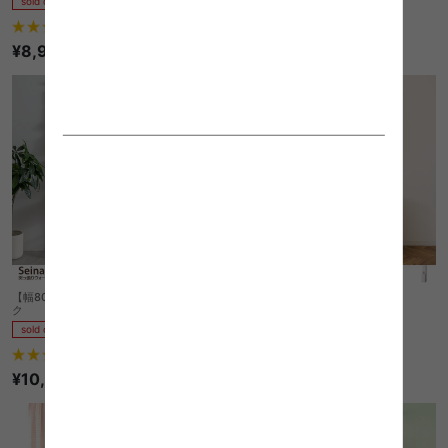
sold out
sold out
1
件
2
件
¥8,999
¥9,999
【幅80cm】Seina 突っ張りウォールラッ
Allonge サニタリーチェスト
ク
sold out
sold out
1
件
3
件
¥18,260
¥10,449