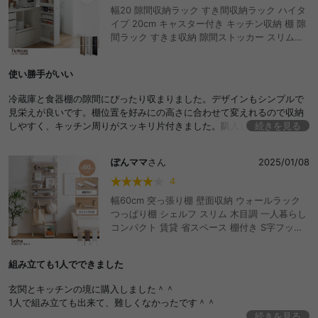
幅20 隙間収納ラック すき間収納ラック ハイタ
イプ 20cm キャスター付き キッチン収納 棚 隙
間ラック すきま収納 隙間ストッカー スリムラ
ック キッチンワゴン 細い 薄型 本棚 おしゃれ
おすすめ キッチンラック ランドリーラック カ
使い勝手がいい
ート 冷蔵庫 横 トイレ 洗面所 洗面台 洗濯機 パ
ントリー 可動棚 8段 おしゃれ おすすめ 安い
冷蔵庫と食器棚の隙間にぴったり収まりました。デザインもシンプルで
見栄えが良いです。棚位置を好みにの高さに合わせて変えれるので収納
しやすく、キッチン周りがスッキリ片付きました。購入してよかったで
続きを見る
す。
ぽんママ
さん
2025/01/08
4
幅60cm 突っ張り棚 壁面収納 ウォールラック
つっぱり棚 シェルフ スリム 木目調 一人暮らし
コンパクト 賃貸 省スペース 棚付き S字フック
ディスプレイ 洗面所 洗濯機 リビング ダイニン
グ トイレ ランドリー パーテーション 間仕切り
組み立ても1人でできました
デスク
玄関とキッチンの境に購入しました＾＾
1人で組み立ても出来て、難しくなかったです＾＾
続きを見る