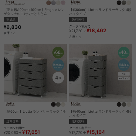
【正方形:190cm×190cm】Fraga メレン
【幅60cm】Liotta ランドリーラック 4段
ゲタッチのこたつ掛けふとん
ハイタイプ
完成品
送料無料
¥6,830
クーポン利用で
¥18,462
¥21,720→
在庫：△
在庫：△
【幅60cm】Liotta ランドリーラック 4段
【幅40cm】Liotta ランドリーラック 4段
ハイタイプ
送料無料
送料無料
クーポン利用で
クーポン利用で
¥17,051
¥15,104
¥20,060→
¥17,770→