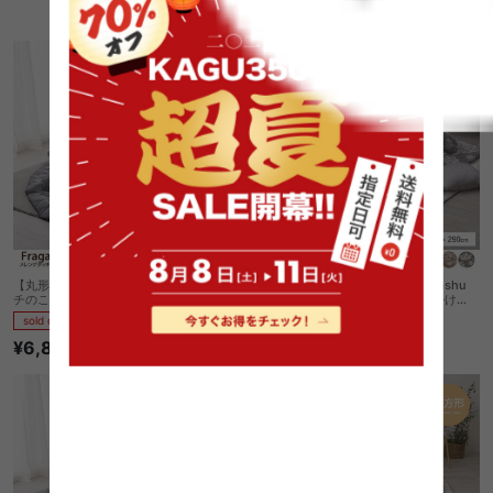
¥13,499
【丸形:直径190cm】Fraga メレンゲタッ
【大判長方形:190cm×290cm】 Shshu
チのこたつ掛けふとん
フランネルジャガードのこたつ薄掛け布
団
sold out
sold out
¥6,830
¥12,300