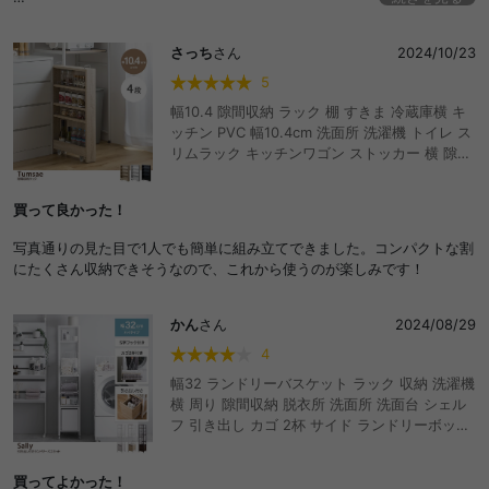
狭いお家に収納が増えて良かったです＾＾
さっち
さん
2024/10/23
着いてたシールを剥がす際力が強く、木目が少し破けてしまったので、
シールを剥がす際は気をつけた方がいいと思います＾＾
5
幅10.4 隙間収納 ラック 棚 すきま 冷蔵庫横 キ
でも、お値段的に大満足です＾＾
ッチン PVC 幅10.4cm 洗面所 洗濯機 トイレ ス
しっかり包装されて、商品も届きました＾＾
リムラック キッチンワゴン ストッカー 横 隙間
ラック 洗面台 玄関 パントリー キャスター付き
ワゴン ランドリーラック サニタリー 台所 細い
買って良かった！
薄型 木製 キッチン収納 すき間 おしゃれ おすす
め 安い
写真通りの見た目で1人でも簡単に組み立てできました。コンパクトな割
にたくさん収納できそうなので、これから使うのが楽しみです！
かん
さん
2024/08/29
4
幅32 ランドリーバスケット ラック 収納 洗濯機
横 周り 隙間収納 脱衣所 洗面所 洗面台 シェル
フ 引き出し カゴ 2杯 サイド ランドリーボック
ス 洗濯物入れ S字フック 棚 キャスター スリム
コンパクト 省スペース サニタリー マグネット
買ってよかった！
磁石 洗濯かご ハンガー収納 洗剤 柔軟剤 タオル