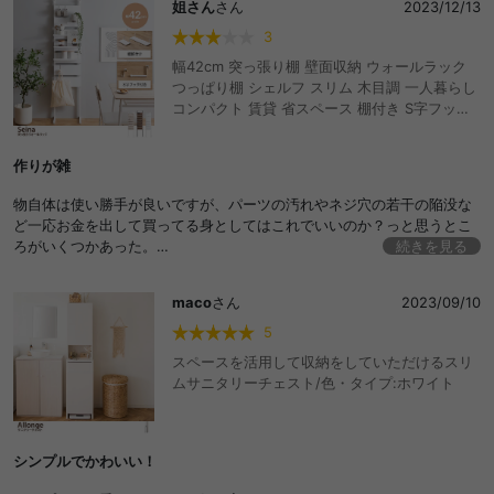
姐さん
さん
2023/12/13
3
幅42cm 突っ張り棚 壁面収納 ウォールラック
つっぱり棚 シェルフ スリム 木目調 一人暮らし
コンパクト 賃貸 省スペース 棚付き S字フック
ディスプレイ 洗面所 洗濯機 リビング ダイニン
グ トイレ ランドリー 間仕切り ディスプレイ デ
作りが雑
スク
物自体は使い勝手が良いですが、パーツの汚れやネジ穴の若干の陥没な
ど一応お金を出して買ってる身としてはこれでいいのか？っと思うとこ
ろがいくつかあった。
続きを見る
配送は早くすごく良かった。
maco
さん
2023/09/10
5
スペースを活用して収納をしていただけるスリ
ムサニタリーチェスト/色・タイプ:ホワイト
シンプルでかわいい！