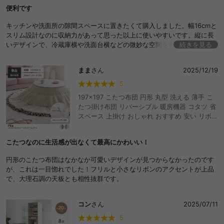
め キッチンラック ランドリーラック カート 冷
便利です
蔵庫 横 トイレ 洗面所 洗面台 洗濯機 パントリ
ー 可動棚 8段 おしゃれ おすすめ 安い
キッチンや洗面所の隙間スペースに置きたくて購入しました。幅16cmと
スリム設計なのに収納力があって思った以上に使いやすいです。縦に長
いデザインで、冷蔵庫横や洗面台横などの微妙な空間を有効活用できま
続きを見る
した。
まま
さん
2025/12/19
5
197×197 こたつ布団 円形 丸型 洗える 薄手 こ
たつ掛け布団 リバーシブル 暖房機器 コタツ 省
スペース 上掛け おしゃれ おすすめ 安い リボン
フリル かわいい ラビットファー フランネル 両
面 あったか 炬燵 コタツ布団 一人暮らし ワンル
こたつなのに生活感が出なくて最高にかわいい！
ーム 毛布 ブランケット 洗濯機 丸洗い
円形のこたつ布団はなかなか可愛いデザインが見つからなかったのです
が、これは一目惚れでした！フリルと小さなリボンのアクセントが上品
で、大理石調の天板とも相性抜群です。
コン
さん
2025/07/11
5