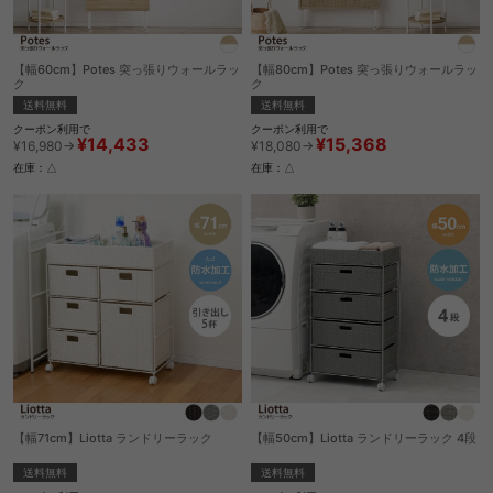
【幅60cm】Potes 突っ張りウォールラッ
【幅80cm】Potes 突っ張りウォールラッ
ク
ク
送料無料
送料無料
クーポン利用で
クーポン利用で
¥14,433
¥15,368
¥16,980→
¥18,080→
在庫：△
在庫：△
【幅71cm】Liotta ランドリーラック
【幅50cm】Liotta ランドリーラック 4段
送料無料
送料無料