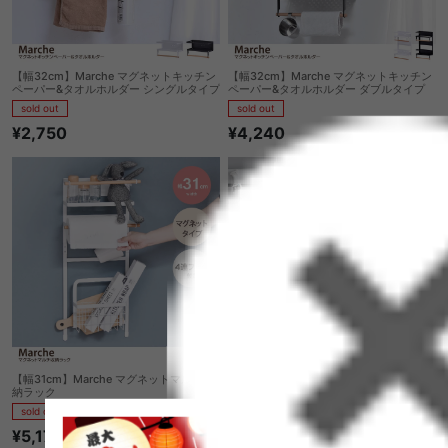
【幅32cm】Marche マグネットキッチン
【幅32cm】Marche マグネットキッチン
ペーパー&タオルホルダー シングルタイプ
ペーパー&タオルホルダー ダブルタイプ
sold out
sold out
¥2,750
¥4,240
【幅31cm】Marche マグネットマルチ収
【幅32cm】Sally 引き出し付きランドリ
納ラック
ーバスケット ハイタイプ
sold out
sold out
¥5,170
1
件