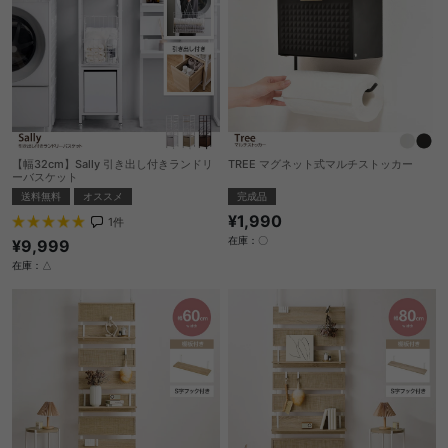
【幅32cm】Sally 引き出し付きランドリ
TREE マグネット式マルチストッカー
ーバスケット
完成品
送料無料
オススメ
¥1,990
1
件
在庫：〇
¥9,999
在庫：△