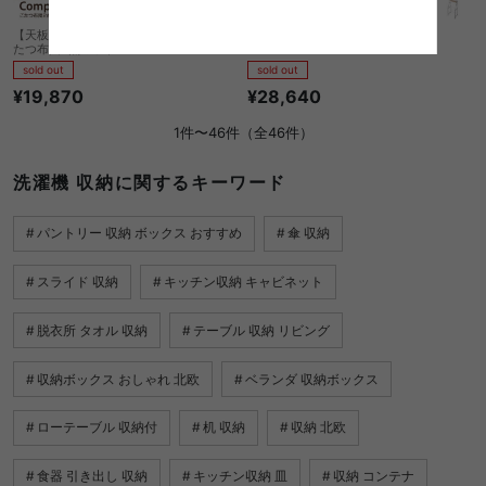
【天板75cm×75cm用】Compact slim こ
Mone ランドリーラック
たつ布団2点セット
sold out
sold out
¥28,640
¥19,870
1件〜46件（全46件）
洗濯機 収納に関するキーワード
パントリー 収納 ボックス おすすめ
傘 収納
スライド 収納
キッチン収納 キャビネット
脱衣所 タオル 収納
テーブル 収納 リビング
収納ボックス おしゃれ 北欧
ベランダ 収納ボックス
ローテーブル 収納付
机 収納
収納 北欧
食器 引き出し 収納
キッチン収納 皿
収納 コンテナ