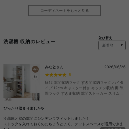
コーディネートをもっと見る
並び替え
洗濯機 収納のレビュー
みなと
さん
2026/06/26
5
幅12 隙間収納ラック すき間収納ラック ハイタ
イプ 12cm キャスター付き キッチン収納 棚 隙
間ラック すきま収納 隙間ストッカー スリムラ
ック キッチンワゴン 細い 薄型 おしゃれ おすす
め キッチンラック ランドリーラック カート 冷
ぴったり収まりました✨
蔵庫 横 トイレ 洗面所 洗面台 洗濯機 パントリ
ー 可動棚 8段 おしゃれ おすすめ 安い
冷蔵庫と壁の隙間にシンデレラフィットしました！
ストックを入れておくのにちょうどよく、デッドスペースが活用できま