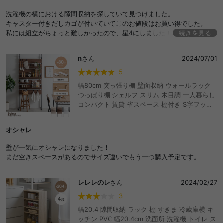
おしゃれ おすすめ 安い
洗濯機の横における隙間収納を探していて見つけました。
キャスター付きだしカゴが付いていてこのお値段はお買い得でした。
私には組立がちょっと難しかったので、星4にしました！
続きを見る
使い勝手はとても良いです。
頑張って組立てたので、大事に使おうと思います。
n
さん
2024/07/01
5
幅80cm 突っ張り棚 壁面収納 ウォールラック
つっぱり棚 シェルフ スリム 木目調 一人暮らし
コンパクト 賃貸 省スペース 棚付き S字フック
ディスプレイ 洗面所 洗濯機 リビング ダイニン
グ トイレ ランドリー デスク パーテーション 間
オシャレ
仕切り
壁が一気にオシャレになりました！
まだ空きスペースがあるのでサイズ違いでもう一つ購入予定です。
レレレのレ
さん
2024/02/27
3
幅20.4 隙間収納 ラック 棚 すきま 冷蔵庫横 キ
ッチン PVC 幅20.4cm 洗面所 洗濯機 トイレ ス