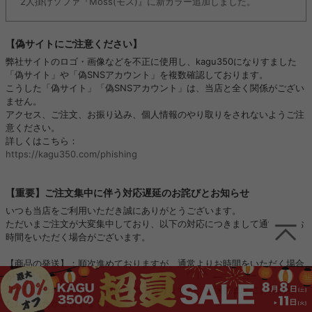
2人掛けソファ『Moss(モス)』に新カラー追加しました。
【偽サイトにご注意ください】
弊社サイトのロゴ・画像などを不正に使用し、kagu350になりすました
「偽サイト」や「偽SNSアカウント」を複数確認しております。
こうした「偽サイト」「偽SNSアカウント」は、当店と全く関係がござい
ません。
アクセス、ご注文、お振り込み、個人情報のやり取りをされないようご注
意ください。
詳しくはこちら：
https://kagu350.com/phishing
【重要】ご注文集中に伴う対応遅延のお詫びとお知らせ
いつも当店をご利用いただき誠にありがとうございます。
ただいまご注文が大変集中しており、以下の対応につきまして通常よりお
時間をいただく場合がございます。
【商品の発送】：順次進めておりますが、通常よりお時間をいただく場合
がございます。
【お問い合わせ対応】：順次進めておりますが、ご回答までにお時間をい
ただく場合がございます。