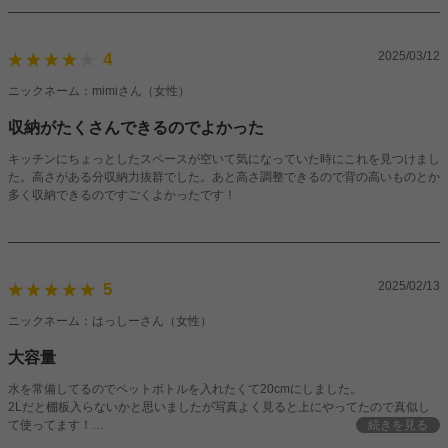
2025/03/12
4
ニックネーム：mimiさん（女性）
収納がたくさんできるのでよかった
キッチンにちょっとしたスペースが空いて気になっていた時にこれを見つけまし
た。高さがある分収納力抜群でした。あと高さ調整できるので背の高いものとか
多く収納できるのですごくよかったです！
2025/02/13
5
ニックネーム：はっしーさん（女性）
大容量
水を常備してるのでペットボトルを入れたくて20cmにしました。
2Lだと棚板入らないかと思いましたが写真よく見ると上にやってたので真似し
て使ってます！
続きを見る
これこそ可動棚の柔軟さですね笑