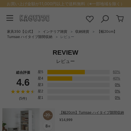
お買い上げ金額が11,000円以上で送料無料（※一部地域を除く）
家具350【公式】
インテリア雑貨
収納雑貨
【幅20cm】
Tumsae ハイタイプ隙間収納
レビュー
REVIEW
レビュー
星5
60%
総合評価
星4
40%
4.6
星3
0%
星2
0%
星1
0%
(5件)
【幅20cm】Tumsae ハイタイプ隙間収納
¥14,999