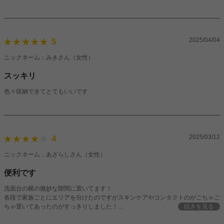
2025/04/04
5
ニックネーム：みきさん（女性）
スッキリ
色々収納できてとてもいいです
2025/03/12
4
ニックネーム：あざらしさん（女性）
便利です
洗面台の横の微妙な隙間に置いてます！
各段で家族ごとにエリアを分けたのですがスキンケアやコンタクトのがごちゃご
ちゃ置いてあったのがすっきりしました！
続きを見る
洗剤のストックも入れられて買ってよかったです★