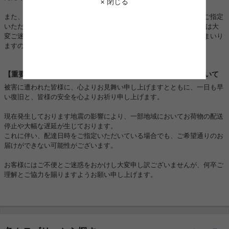
× 閉じる
また、一部地域におきましては運送会社の配送状況の影響により、ご指定
いただいた日時通りにお届けできない場合がございます。 お客様には大
変ご迷惑をおかけいたしますが、一日も早く対応できるよう努めてまいり
ますので、何卒ご理解とご協力を賜りますようお願い申し上げます。
【重要】熊本地震に伴うお荷物のお届けとお盆期間の配送について
被害に遭われた皆様に、心よりお見舞い申し上げますとともに、一日も早
い復旧と、皆様の安全を心よりお祈り申し上げます。
現在発生しております地震の影響により、一部地域においてお荷物の配送
停止や大幅な遅延が生じております。
これに伴い、配達日時をご指定いただいている場合でも、ご希望通りのお
届けができない可能性がございます。
お客様にはご不便とご迷惑をおかけし大変申し訳ございませんが、何卒ご
理解とご協力を賜りますようお願い申し上げます。