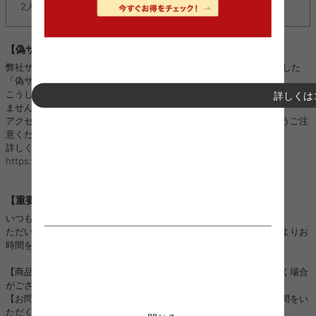
2人掛けソファ『Moss(モス)』に新カラー追加しました。
【偽サイトにご注意ください】
弊社サイトのロゴ・画像などを不正に使用し、kagu350になりすました
「偽サイト」や「偽SNSアカウント」を複数確認しております。
こうした「偽サイト」「偽SNSアカウント」は、当店と全く関係がござい
詳しくは
ません。
アクセス、ご注文、お振り込み、個人情報のやり取りをされないようご注
意ください。
詳しくはこちら：
https://kagu350.com/phishing
【重要】ご注文集中に伴う対応遅延のお詫びとお知らせ
いつも当店をご利用いただき誠にありがとうございます。
ただいまご注文が大変集中しており、以下の対応につきまして通常よりお
時間をいただく場合がございます。
【商品の発送】：順次進めておりますが、通常よりお時間をいただく場合
がございます。
【お問い合わせ対応】：順次進めておりますが、ご回答までにお時間をい
ただく場合がございます。