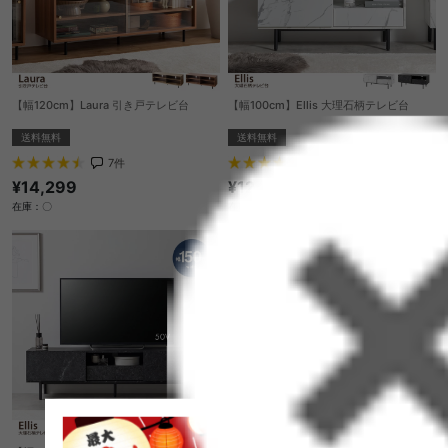
【幅120cm】Laura 引き戸テレビ台
【幅100cm】Ellis 大理石柄テレビ台
送料無料
送料無料
7
件
7
件
¥14,299
¥12,499
在庫：〇
在庫：〇