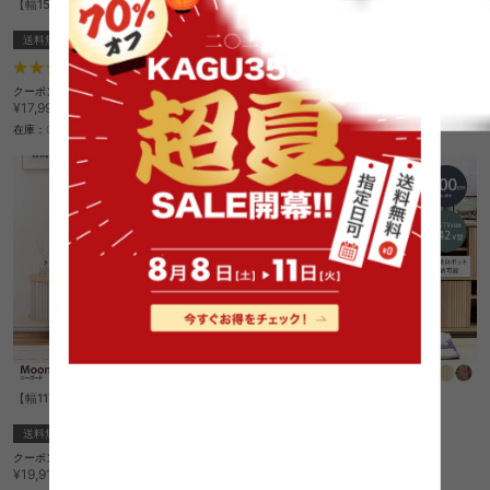
【幅150cm】大理石柄テレビ台
【幅100cm】Putie 引き戸テレビ台
送料無料
送料無料
1
件
6
件
¥9,999
クーポン利用で
¥15,299
¥17,999→
在庫：〇
在庫：〇
【幅117cm】ローボード
【幅100cm】Aalto テレビ台
送料無料
送料無料
クーポン利用で
クーポン利用で
¥16,923
¥16,932
¥19,910→
¥19,920→