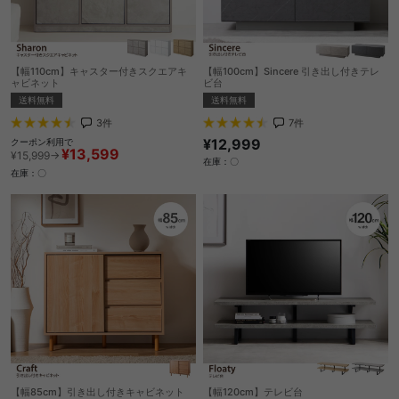
【幅110cm】キャスター付きスクエアキ
【幅100cm】Sincere 引き出し付きテレ
ャビネット
ビ台
送料無料
送料無料
3
件
7
件
¥12,999
クーポン利用で
¥13,599
¥15,999→
在庫：〇
在庫：〇
【幅85cm】引き出し付きキャビネット
【幅120cm】テレビ台