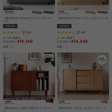
【幅150cm】Sincere 引き出し付きテレ
【幅150cm】Pom 引き出し付きテレビ台
ビ台
送料無料
送料無料
8
件
6
件
クーポン利用で
クーポン利用で
¥14,449
¥16,149
¥16,999→
¥18,999→
在庫：〇
在庫：〇
【幅100cm】Lykke 本棚付きキャビネッ
【幅115cm】引き出し付きキャビネット
ト