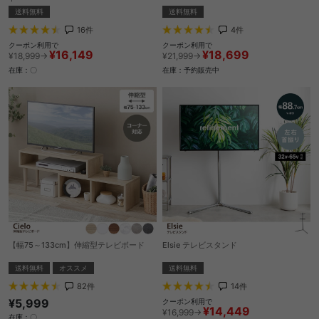
送料無料
送料無料
4
件
16
件
クーポン利用で
クーポン利用で
¥18,699
¥16,149
¥21,999→
¥18,999→
在庫：予約販売中
在庫：〇
【幅75～133cm】伸縮型テレビボード
Elsie テレビスタンド
送料無料
オススメ
送料無料
82
件
14
件
¥5,999
クーポン利用で
¥14,449
¥16,999→
在庫：〇