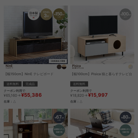
【幅150cm】NinE テレビボード
【幅100cm】Pisica 猫と暮らすテレビ台
送料無料
完成品
送料無料
クーポン利用で
クーポン利用で
¥55,386
¥15,997
¥65,160→
¥18,820→
在庫：△
在庫：△