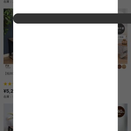
在庫：△
在庫：△
【幅80cm】Fit TVラック
【幅90cm】Ezbo テレビ台
¥7,920
1
件
在庫：△
¥5,210
在庫：〇