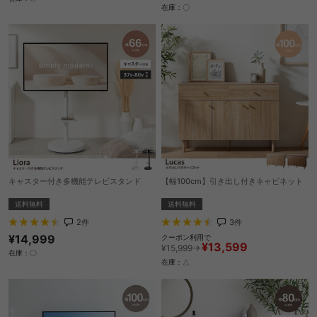
在庫：〇
キャスター付き多機能テレビスタンド
【幅100cm】引き出し付きキャビネット
送料無料
送料無料
2
件
3
件
¥14,999
クーポン利用で
¥13,599
¥15,999→
在庫：〇
在庫：△