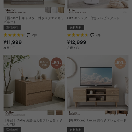
【幅70cm】キャスター付きスクエアキャ
Lize キャスター付きテレビスタンド
ビネット
送料無料
送料無料
7
件
2
件
¥12,999
¥11,999
在庫：〇
在庫：〇
【単品】Colby 組み合わせテレビ台 引き
【幅100cm】Lucas 脚付きテレビボード
出し2段
送料無料
送料無料