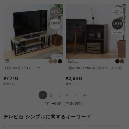
【幅111cm】Fit TVラック
【幅41cm】Ezbo 組立簡単ボックス2段
¥7,710
¥2,940
在庫：〇
在庫：〇
1
2
3
4
>
>>
1件〜60件（全200件）
テレビ台 シンプルに関するキーワード