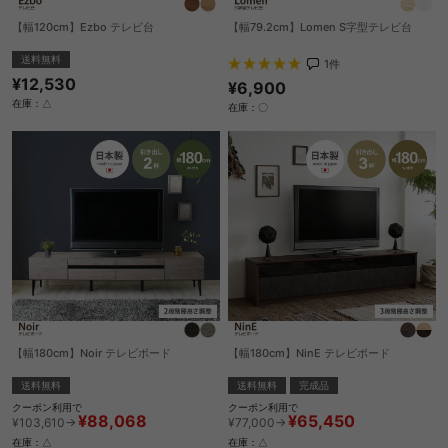
【幅120cm】Ezbo テレビ台
【幅79.2cm】Lomen S字型テレビ台
送料無料
1
件
¥12,530
¥6,900
在庫：△
在庫：〇
【幅180cm】Noir テレビボード
【幅180cm】NinE テレビボード
送料無料
送料無料
完成品
クーポン利用で
クーポン利用で
¥88,068
¥65,450
¥103,610→
¥77,000→
在庫：△
在庫：△