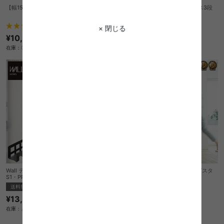
【幅150cm】Fit TVラック
【幅41cm】Ezbo 組立簡単ボックス3段
¥4,530
1
件
× 閉じる
在庫：〇
¥10,370
在庫：〇
Wall テレビスタンドV2・V3・V4・V5・
【幅49cm】Wall インテリアテレビスタ
S1・PRO・A2ラージタイプ・anataIROラ
ンドA2 ロータイプ
ージタイプ対応マルチデバイスホルダー
送料無料
送料無料
¥13,660
クーポン利用で
¥27,038
¥31,810→
在庫：△
在庫：△