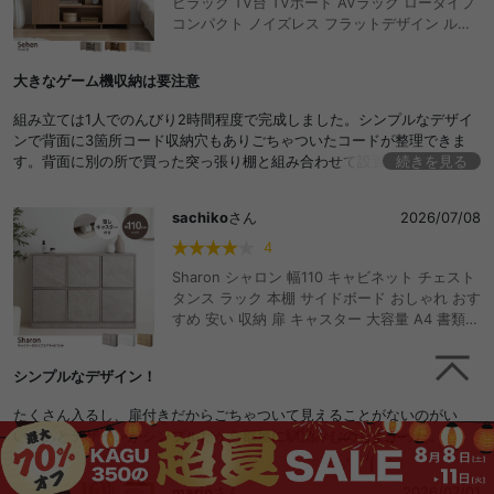
ビラック TV台 TVボード AVラック ロータイプ
コンパクト ノイズレス フラットデザイン ルー
ター収納 タップ収納 コード穴 収納 棚 ディスプ
レイ くすみカラー ニュアンスカラー おしゃれ
大きなゲーム機収納は要注意
おすすめ 安い
組み立ては1人でのんびり2時間程度で完成しました。シンプルなデザイ
ンで背面に3箇所コード収納穴もありごちゃついたコードが整理できま
す。背面に別の所で買った突っ張り棚と組み合わせて設置してます。
続きを見る
残念だったのがゲーム機が手前2〜3cm手前に飛び出てる事…事前に本体
が棚の奥行きに収まるのを確認してたのですが、背面にコードを繋ぐ分
sachiko
さん
2026/07/08
奥行きが必要なのを考慮できておらず失敗したなと思いました。
4
Sharon シャロン 幅110 キャビネット チェスト
タンス ラック 本棚 サイドボード おしゃれ おす
すめ 安い 収納 扉 キャスター 大容量 A4 書類
推し活 ルーター スリム リビング オフィス クロ
ーゼット テレビ台 テレビボード デスク ワゴン
シンプルなデザイン！
ディスプレイ 石目調 木目調 カウンター下 配線
コード穴
たくさん入るし、扉付きだからごちゃついて見えることがないのがい
い！あとデザインがシンプルだから部屋に馴染みむのもよかった。
marin
さん
2026/07/01