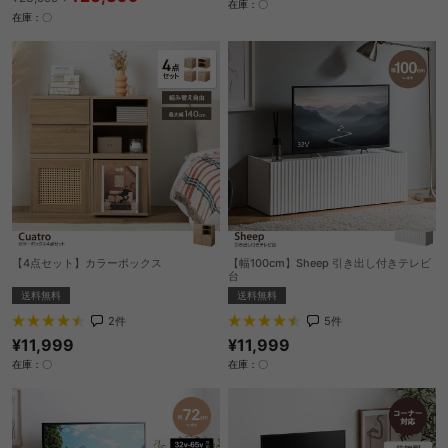
在庫：〇
在庫：〇
【4点セット】カラーボックス
【幅100cm】Sheep 引き出し付きテレビ
台
送料無料
送料無料
2
件
5
件
¥11,999
¥11,999
在庫：〇
在庫：〇