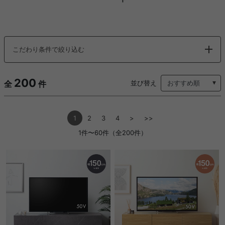
こだわり条件で絞り込む
200
全
件
並び替え
1
2
3
4
>
>>
1件〜60件（全200件）