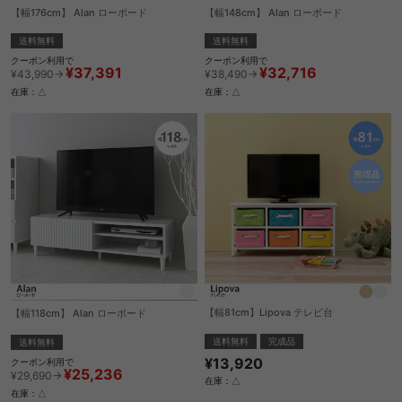
【幅176cm】 Alan ローボード
【幅148cm】 Alan ローボード
送料無料
送料無料
クーポン利用で
クーポン利用で
¥37,391
¥32,716
¥43,990→
¥38,490→
在庫：△
在庫：△
【幅81cm】Lipova テレビ台
【幅118cm】 Alan ローボード
送料無料
完成品
送料無料
¥13,920
クーポン利用で
¥25,236
¥29,690→
在庫：△
在庫：△