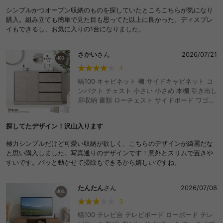
シンプルかつオープン収納のものを探していたところこちらが気になり
購入。組み立ても簡単で見た目も思ってた以上に良かった。ディスプレ
イもできるし、お気に入りの1台になりました。
さかい
さん
2026/07/21
4
幅100 キャビネット 棚 サイドキャビネット コ
ンパクト チェスト 小さい 小さめ 本棚 引き出し
扉収納 書類 ローチェスト サイドボード ワゴン
テレビ台 ハイタイプ テレビボード キャスター
付き 薄型 収納家具 推し活 スリム クローゼット
探してたデザイン！沢山入ります
ワンルーム 一人暮らし リビング キッチン おし
ゃれ おすすめ 安い ストーン柄 石目調 漫画収納
極力シンプルだけど可愛い収納が欲しく、こちらのデザインが綺麗だな
マンガ DVD CD
と思い購入しました。写真通りのデザインです！意外とスリムで置きや
すいです。パッと動かせて掃除もできるから嬉しいですね。
たんたん
さん
2026/07/08
3
幅100 テレビ台 テレビボード ローボード テレ