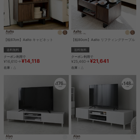
【幅67cm】Aalto キャビネット
【幅80cm】Aalto リフティングテーブル
送料無料
送料無料
クーポン利用で
クーポン利用で
¥14,118
¥21,641
¥16,610→
¥25,460→
在庫：△
在庫：△