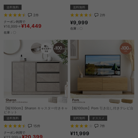
送料無料
送料無料
2
件
2
件
¥9,999
クーポン利用で
¥14,449
¥16,999→
在庫：〇
在庫：〇
【幅100cm】Sharon キャスター付きキャ
【幅100cm】Pom 引き出し付きテレビ台
ビネット
送料無料
オススメ
送料無料
7
件
15
件
¥11,999
クーポン利用で
¥20,399
¥23,999→