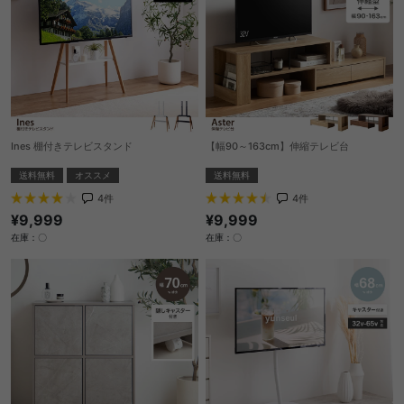
Ines 棚付きテレビスタンド
【幅90～163cm】伸縮テレビ台
送料無料
オススメ
送料無料
4
件
4
件
¥9,999
¥9,999
在庫：〇
在庫：〇