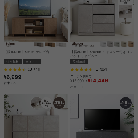
【幅100cm】Sehen テレビ台
【幅80cm】Sharon キャスター付きコン
パクトキャビネット
送料無料
オススメ
送料無料
22
件
38
件
¥6,999
クーポン利用で
¥14,449
¥16,999→
在庫：△
在庫：〇