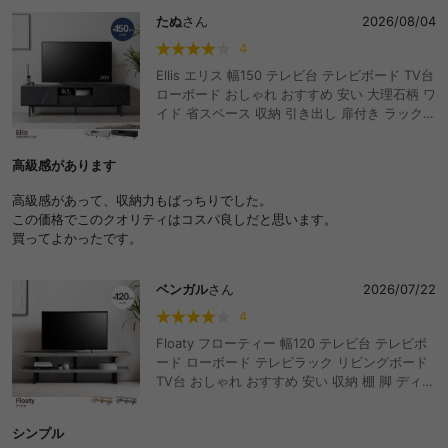
たぬ
さん
2026/08/04
4
Ellis エリス 幅150 テレビ台 テレビボード TV台
ローボード おしゃれ おすすめ 安い 大理石柄 ワ
イド 省スペース 収納 引き出し 扉付き ラック
ディスプレイ コード穴 リビング 脚付き 高級感
ダイニング ワンルーム マーブル柄 ノイズレス
高級感があります
AV機器 ルーター 50型 インチ 32 37 42
高級感があって、収納力もばっちりでした。
この価格でこのクオリティはコスパ良しだと思います。
買ってよかったです。
ベンガル
さん
2026/07/22
4
Floaty フローティー 幅120 テレビ台 テレビボ
ード ローボード テレビラック リビングボード
TV台 おしゃれ おすすめ 安い 収納 棚 脚 ディス
プレイ かっこいい 低い スリム 一人暮らし ワン
ルーム 32型 32インチ 40型 40インチ 木製 木
シンプル
目調 石目調 組立簡単 オープン収納