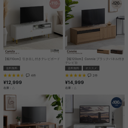
【幅110cm】引き出し付きテレビボード
【幅120cm】Connie ブラックパネル付き
テレビ台
送料無料
送料無料
オススメ
4
件
2
件
¥12,999
¥14,999
在庫：△
在庫：△