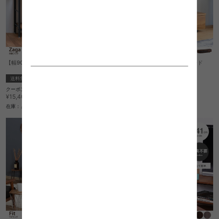
【幅90cm】Zaga 2段ラック
【幅140cm】Adamlow テレビボード
送料無料
送料無料
完成品
クーポン利用で
クーポン利用で
¥13,090
¥29,061
¥15,400→
¥34,190→
在庫：△
在庫：△