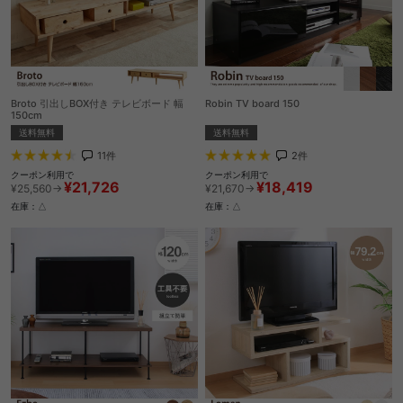
Broto 引出しBOX付き テレビボード 幅
Robin TV board 150
150cm
送料無料
送料無料
2
件
11
件
クーポン利用で
クーポン利用で
¥18,419
¥21,726
¥21,670→
¥25,560→
在庫：△
在庫：△