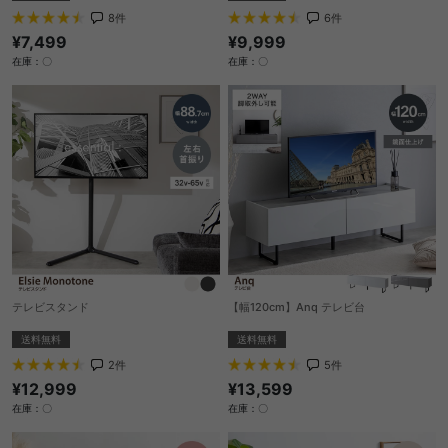
6
件
8
件
¥9,999
¥7,499
在庫：〇
在庫：〇
テレビスタンド
【幅120cm】Anq テレビ台
送料無料
送料無料
2
件
5
件
¥12,999
¥13,599
在庫：〇
在庫：〇