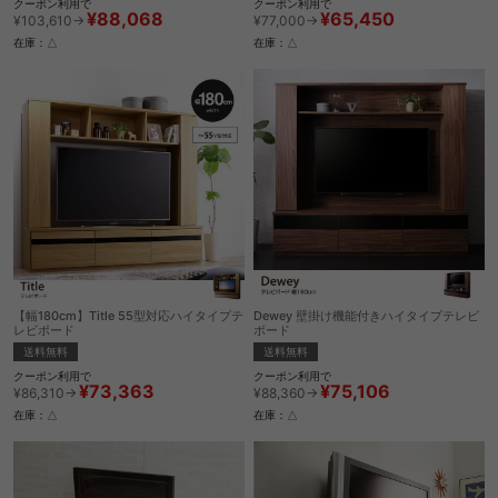
クーポン利用で
クーポン利用で
¥88,068
¥65,450
¥103,610→
¥77,000→
在庫：△
在庫：△
【幅180cm】Title 55型対応ハイタイプテ
Dewey 壁掛け機能付きハイタイプテレビ
レビボード
ボード
送料無料
送料無料
クーポン利用で
クーポン利用で
¥73,363
¥75,106
¥86,310→
¥88,360→
在庫：△
在庫：△