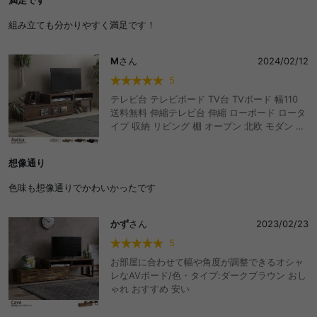
組み立ても分かりやすく満足です！
M
さん
2024/02/12
5
テレビ台 テレビボード TV台 TVボード 幅110
送料無料 伸縮テレビ台 伸縮 ローボード ロータ
イプ 収納 リビング 棚 オープン 北欧 モダン ナ
チュラル シンプル モダン 1人暮らし 家具 ブラ
ウン おしゃれ おすすめ 安い
想像通り
色味も想像通りでかわいかったです
かず
さん
2023/02/23
5
お部屋に合わせて幅や角度が調整できるオシャ
レなAVボード/色・タイプ:ダークブラウン おし
ゃれ おすすめ 安い