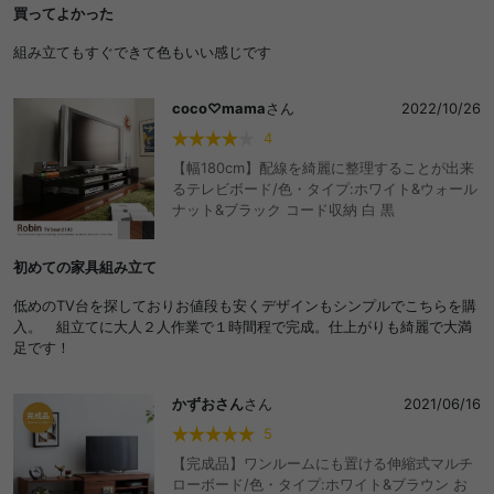
買ってよかった
組み立てもすぐできて色もいい感じです
coco♡mama
さん
2022/10/26
4
【幅180cm】配線を綺麗に整理することが出来
るテレビボード/色・タイプ:ホワイト&ウォール
ナット&ブラック コード収納 白 黒
初めての家具組み立て
低めのTV台を探しておりお値段も安くデザインもシンプルでこちらを購
入。 組立てに大人２人作業で１時間程で完成。仕上がりも綺麗で大満
足です！
かずおさん
さん
2021/06/16
5
【完成品】ワンルームにも置ける伸縮式マルチ
ローボード/色・タイプ:ホワイト&ブラウン お