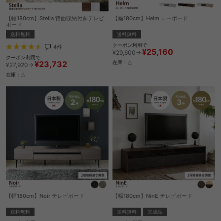
【幅180cm】Stella 背面収納付きテレビ
【幅180cm】Helm ローボード
ボード
送料無料
送料無料
クーポン利用で
4
件
¥25,160
¥29,600→
クーポン利用で
¥23,732
在庫：△
¥27,920→
在庫：△
【幅180cm】Noir テレビボード
【幅180cm】NinE テレビボード
送料無料
送料無料
完成品