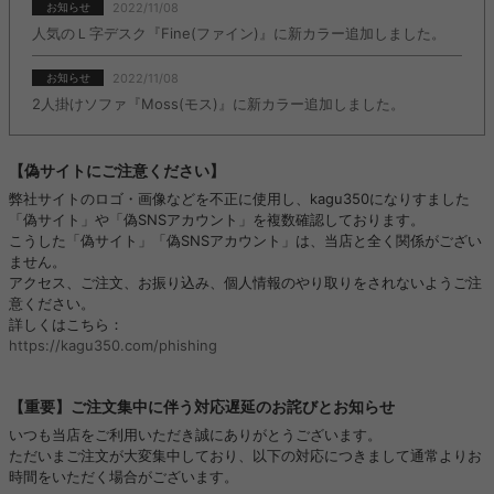
2022/11/08
お知らせ
人気のＬ字デスク『Fine(ファイン)』に新カラー追加しました。
2022/11/08
お知らせ
2人掛けソファ『Moss(モス)』に新カラー追加しました。
【偽サイトにご注意ください】
弊社サイトのロゴ・画像などを不正に使用し、kagu350になりすました
「偽サイト」や「偽SNSアカウント」を複数確認しております。
こうした「偽サイト」「偽SNSアカウント」は、当店と全く関係がござい
ません。
アクセス、ご注文、お振り込み、個人情報のやり取りをされないようご注
意ください。
詳しくはこちら：
https://kagu350.com/phishing
【重要】ご注文集中に伴う対応遅延のお詫びとお知らせ
いつも当店をご利用いただき誠にありがとうございます。
ただいまご注文が大変集中しており、以下の対応につきまして通常よりお
時間をいただく場合がございます。