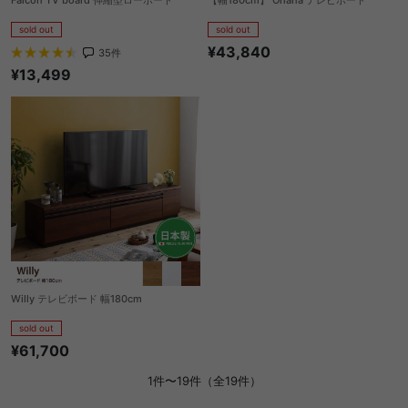
Falcon TV board 伸縮型ローボード
【幅180cm】 Ohana テレビボード
sold out
sold out
¥43,840
35
件
¥13,499
Willy テレビボード 幅180cm
sold out
¥61,700
1件〜19件（全19件）