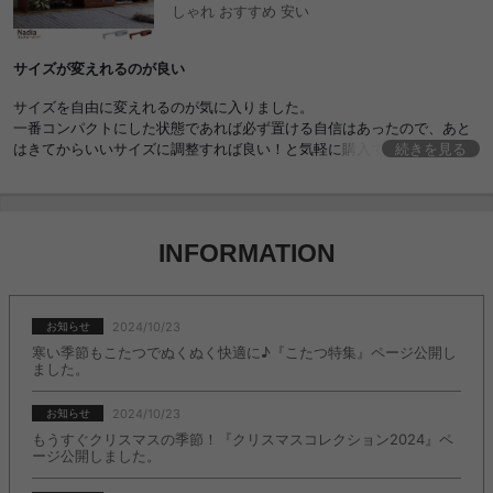
しゃれ おすすめ 安い
サイズが変えれるのが良い
サイズを自由に変えれるのが気に入りました。
一番コンパクトにした状態であれば必ず置ける自信はあったので、あと
はきてからいいサイズに調整すれば良い！と気軽に購入できるのが、ズ
続きを見る
ボラな僕にはよかったです。
組み立て不要なのも、僕にぴったりでした。
あんまり考えずに、便利に使えるしっかりしたローボードが欲しい人
に、特に強くお勧めします。
INFORMATION
2024/10/23
お知らせ
寒い季節もこたつでぬくぬく快適に♪『こたつ特集』ページ公開し
ました。
2024/10/23
お知らせ
もうすぐクリスマスの季節！『クリスマスコレクション2024』ペ
ージ公開しました。