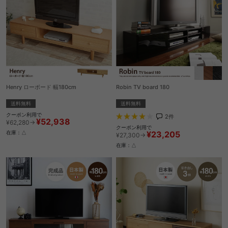
Henry ローボード 幅180cm
Robin TV board 180
送料無料
送料無料
クーポン利用で
2
件
¥52,938
¥62,280→
クーポン利用で
¥23,205
在庫：△
¥27,300→
在庫：△