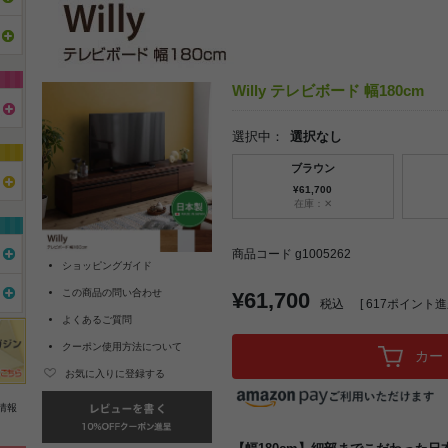
Willy テレビボード 幅180cm
選択中：
選択なし
ブラウン
¥61,700
在庫：✕
商品コード g1005262
ショッピングガイド
この商品の問い合わせ
¥61,700
税込
[
617
ポイント進呈
よくあるご質問
クーポン使用方法について
カー
お気に入りに登録する
情報