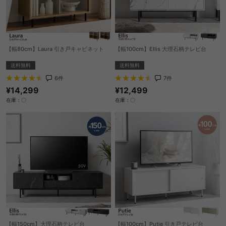
【幅80cm】Laura 引き戸キャビネット
【幅100cm】Ellis 大理石柄テレビ台
送料無料
送料無料
6
件
7
件
¥14,299
¥12,499
在庫：〇
在庫：〇
【幅150cm】大理石柄テレビ台
【幅100cm】Putie 引き戸テレビ台