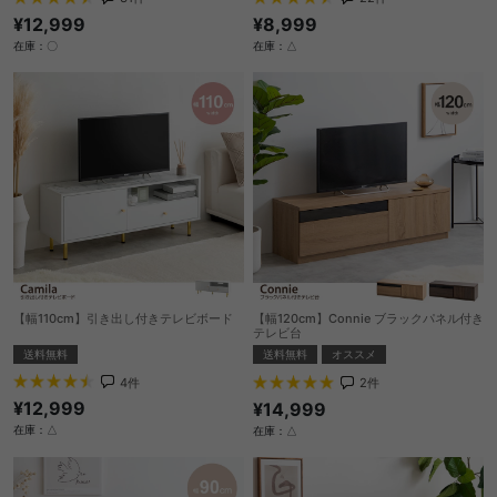
¥8,999
¥12,999
在庫：△
在庫：〇
【幅110cm】引き出し付きテレビボード
【幅120cm】Connie ブラックパネル付き
テレビ台
送料無料
送料無料
オススメ
4
件
2
件
¥12,999
¥14,999
在庫：△
在庫：△