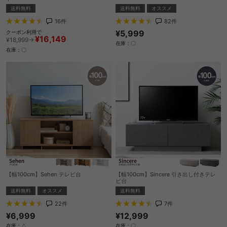
送料無料
オススメ
送料無料
82
件
16
件
¥5,999
クーポン利用で
¥16,149
¥18,999→
在庫：〇
在庫：〇
【幅100cm】Sehen テレビ台
【幅100cm】Sincere 引き出し付きテレ
ビ台
送料無料
オススメ
送料無料
22
件
7
件
¥6,999
¥12,999
在庫：△
在庫：〇