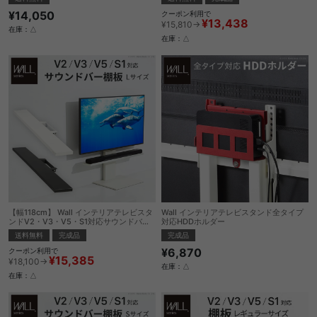
¥14,050
クーポン利用で
¥13,438
¥15,810→
在庫：△
在庫：△
【幅118cm】 Wall インテリアテレビスタ
Wall インテリアテレビスタンド全タイプ
ンドV2・V3・V5・S1対応サウンドバー
対応HDDホルダー
棚板Lサイズ
送料無料
完成品
完成品
¥6,870
クーポン利用で
¥15,385
¥18,100→
在庫：△
在庫：△