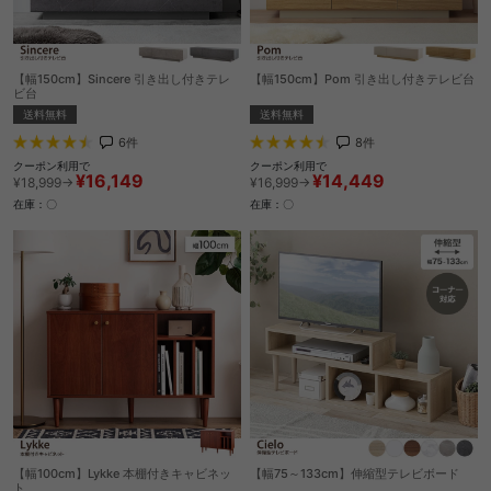
【幅150cm】Sincere 引き出し付きテレ
【幅150cm】Pom 引き出し付きテレビ台
ビ台
送料無料
送料無料
8
件
6
件
クーポン利用で
クーポン利用で
¥14,449
¥16,149
¥16,999→
¥18,999→
在庫：〇
在庫：〇
【幅100cm】Lykke 本棚付きキャビネッ
【幅75～133cm】伸縮型テレビボード
ト