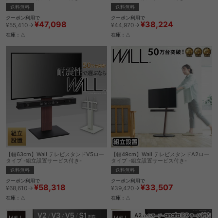
送料無料
送料無料
クーポン利用で
クーポン利用で
¥47,098
¥38,224
¥55,410→
¥44,970→
在庫：△
在庫：△
【幅63cm】Wall テレビスタンドV5ロー
【幅49cm】Wall テレビスタンドA2ロー
タイプ -組立設置サービス付き-
タイプ -組立設置サービス付き-
送料無料
送料無料
クーポン利用で
クーポン利用で
¥58,318
¥33,507
¥68,610→
¥39,420→
在庫：△
在庫：△