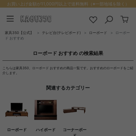
お買い上げ金額が11,000円以上で送料無料（※一部地域を除く）
家具350【公式】
テレビ台(テレビボード)
ローボード
ローボー
ド おすすめ
ローボード おすすめ の検索結果
こちらは家具350、ローボード おすすめの商品一覧です。おすすめのローボードをご紹
介します。
関連するカテゴリー
ローボード
ハイボード
コーナーボー
ド