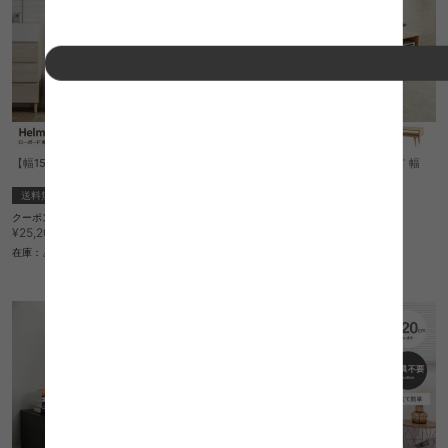
【幅150cm】Helm ローボード
Broto 引出しBOX付き テレビボード 幅
150cm
送料無料
送料無料
クーポン利用で
11
件
¥21,420
¥25,200→
クーポン利用で
¥21,726
在庫：△
¥25,560→
在庫：△