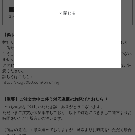
2022/11/08
お知らせ
× 閉じる
2人掛けソファ『Moss(モス)』に新カラー追加しました。
【偽サイトにご注意ください】
弊社サイトのロゴ・画像などを不正に使用し、kagu350になりすました
「偽サイト」や「偽SNSアカウント」を複数確認しております。
こうした「偽サイト」「偽SNSアカウント」は、当店と全く関係がござい
ません。
アクセス、ご注文、お振り込み、個人情報のやり取りをされないようご注
意ください。
詳しくはこちら：
https://kagu350.com/phishing
【重要】ご注文集中に伴う対応遅延のお詫びとお知らせ
いつも当店をご利用いただき誠にありがとうございます。
ただいまご注文が大変集中しており、以下の対応につきまして通常よりお
時間をいただく場合がございます。
【商品の発送】：順次進めておりますが、通常よりお時間をいただく場合