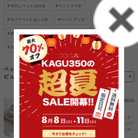
すのこ ベッド ひのき
ベッド スマホ
ロフトベッド おしゃれ
ベッド グッズ
人気 の ベッド
掛け布団 サイズ
おしゃれ すのこ ベッド
ベッド マット
カラーボックス おすすめ
ベッド クイーン サイズ おすすめのレ
並び替え
ビュー
Meikoko
さん
2024/10/22
5
【セミシングル】 ベッド セミシングルベッド
ベッドフレーム フレーム 収納 収納付き コンパ
クト ワンルーム 1人暮らし 一人暮らし おしゃ
れ家具 韓国 インテリア おしゃれ 北欧 ナチュラ