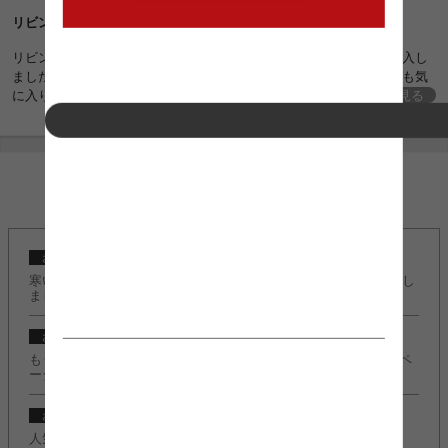
ルモダン ソファベッド ソファーベッド アッシ
リビングの小上がりに
ュブラウン 茶 ナチュラル ホワイト 白 おしゃれ
おすすめ 安い
リビングの小上がりに、ホットカーペットサイズに合わせて３台購入し
ました。強度が心配でしたが、想像以上に問題なさそうで、とっても気
に入りました！将来はマットレスを購入し、子供部屋でベッドとして使
続きを見る
用できそうですし、こちらに決めて本当によかったです。
INFORMATION
2024/10/23
お知らせ
寒い季節もこたつでぬくぬく快適に♪『こたつ特集』ページ公開し
ました。
2024/10/23
お知らせ
もうすぐクリスマスの季節！『クリスマスコレクション2024』ペ
ージ公開しました。
2022/11/08
お知らせ
人気のＬ字デスク『Fine(ファイン)』に新カラー追加しました。