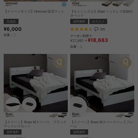
【クイーンサイズ】Himmel 除湿マット
【セミシングル】Glad ヘッドレス収納付
きベッド
完成品
送料無料
オススメ
¥6,000
3
件
在庫：〇
クーポン利用で
¥18,683
¥21,980→
在庫：△
【クイーン】Rues Mスペース ブラック
【クイーン】Rues Mスペースベッドフレ
マットレスセット
ーム
送料無料
送料無料