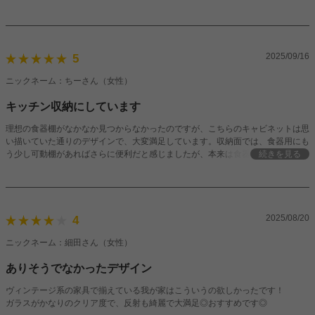
2025/09/16
5
ニックネーム：ちーさん（女性）
キッチン収納にしています
理想の食器棚がなかなか見つからなかったのですが、こちらのキャビネットは思
い描いていた通りのデザインで、大変満足しています。収納面では、食器用にも
う少し可動棚があればさらに便利だと感じましたが、本来は食器棚ではないた
続きを見る
め、内部に伸縮ラックを追加して収納力を補いました。下段には麻のかごを入れ
て食料品のストックに活用しています。天板も広く、調理中の一時置きとしてと
ても重宝しています。
2025/08/20
4
ニックネーム：細田さん（女性）
ありそうでなかったデザイン
ヴィンテージ系の家具で揃えている我が家はこういうの欲しかったです！
ガラスがかなりのクリア度で、反射も綺麗で大満足◎おすすめです◎