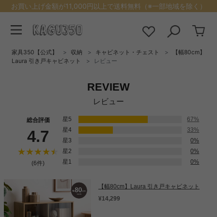
お買い上げ金額が11,000円以上で送料無料（※一部地域を除く）
家具350【公式】
収納
キャビネット・チェスト
【幅80cm】
Laura 引き戸キャビネット
レビュー
REVIEW
レビュー
星5
67%
総合評価
星4
33%
4.7
星3
0%
星2
0%
星1
0%
(6件)
【幅80cm】Laura 引き戸キャビネット
¥14,299