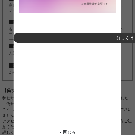
寒い季節もこたつでぬくぬく快適に♪『こたつ特集』ページ公開し
ました。
2024/10/23
お知らせ
もうすぐクリスマスの季節！『クリスマスコレクション2024』ペ
ージ公開しました。
詳しくは
2022/11/08
お知らせ
人気のＬ字デスク『Fine(ファイン)』に新カラー追加しました。
2022/11/08
お知らせ
2人掛けソファ『Moss(モス)』に新カラー追加しました。
【偽サイトにご注意ください】
弊社サイトのロゴ・画像などを不正に使用し、kagu350になりすました
「偽サイト」や「偽SNSアカウント」を複数確認しております。
こうした「偽サイト」「偽SNSアカウント」は、当店と全く関係がござい
ません。
アクセス、ご注文、お振り込み、個人情報のやり取りをされないようご注
意ください。
× 閉じる
詳しくはこちら：