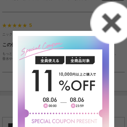
ようになってきました。
2025/08/01
5
ニックネーム：HILOさん（男性）
この価格でこの見た目は正直すごい
もっと高く見えるかと思われがちですが、意外とコスパ良くて驚かれます。
香水や小物も映えるので気に入っています。
1件〜6件（全6件）
INFORMATION
2024/10/23
お知らせ