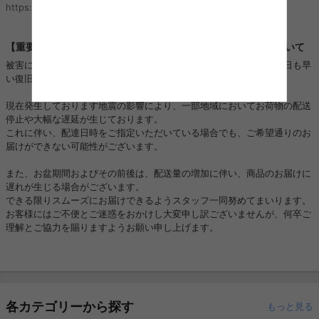
https://kagu350.com/phishing
【重要】熊本地震に伴うお荷物のお届けとお盆期間の配送について
被害に遭われた皆様に、心よりお見舞い申し上げますとともに、一日も早
い復旧と、皆様の安全を心よりお祈り申し上げます。
現在発生しております地震の影響により、一部地域においてお荷物の配送
停止や大幅な遅延が生じております。
これに伴い、配達日時をご指定いただいている場合でも、ご希望通りのお
届けができない可能性がございます。
また、お盆期間およびその前後は、配送量の増加に伴い、商品のお届けに
遅れが生じる場合がございます。
できる限りスムーズにお届けできるようスタッフ一同努めてまいります。
お客様にはご不便とご迷惑をおかけし大変申し訳ございませんが、何卒ご
理解とご協力を賜りますようお願い申し上げます。
各カテゴリーから探す
もっと見る