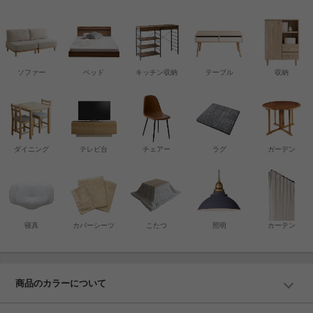
ソファー
ベッド
キッチン収納
テーブル
収納
ダイニング
テレビ台
チェアー
ラグ
ガーデン
寝具
カバーシーツ
こたつ
照明
カーテン
商品のカラーについて