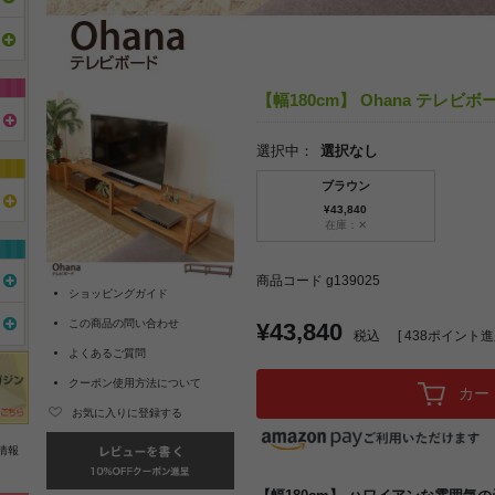
【幅180cm】 Ohana テレビボ
選択中：
選択なし
ブラウン
¥43,840
在庫：✕
商品コード g139025
ショッピングガイド
この商品の問い合わせ
¥43,840
税込
[
438
ポイント進呈
よくあるご質問
クーポン使用方法について
カー
お気に入りに登録する
情報