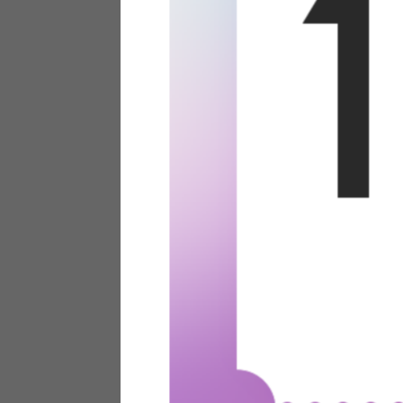
テリアにお悩みの法人のお客
ポイントシステムとは
特定商取引法について
メーカー様へのご案内
メディアへのリース
サイトマップ
お役立ち情報
どうする？不要家具！
家具お部屋に入る？
コーデテクニック
インテリア用語辞典
素材用語辞典
営業日カレンダー
2026年 8月
日
月
火
水
木
金
土