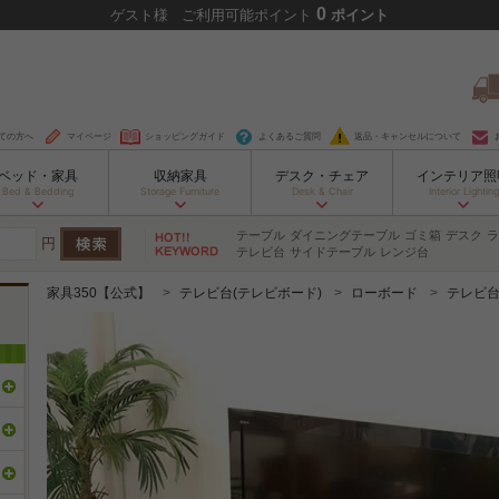
0
ゲスト
様
ご利用可能ポイント
ポイント
ての方へ
マイページ
ショッピングガイド
よくあるご質問
返品・キャンセルについて
ベッド・家具
収納家具
デスク・チェア
インテリア照
Bed & Bedding
Storage Furniture
Desk & Chair
Interior Lighting
テーブル
ダイニングテーブル
ゴミ箱
デスク
ラ
円
テレビ台
サイドテーブル
レンジ台
家具350【公式】
テレビ台(テレビボード)
ローボード
テレビ台