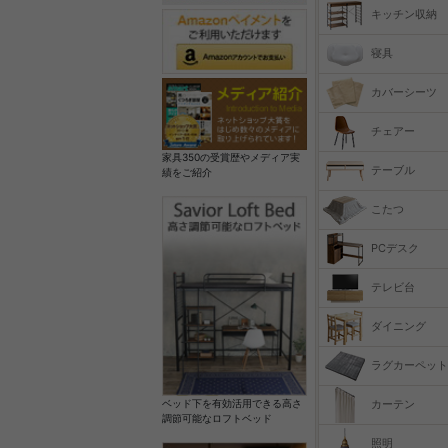
キッチン収納
寝具
カバーシーツ
チェアー
家具350の受賞歴やメディア実
テーブル
績をご紹介
こたつ
PCデスク
テレビ台
ダイニング
ラグカーペット
カーテン
ベッド下を有効活用できる高さ
調節可能なロフトベッド
照明