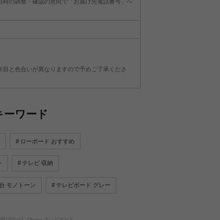
日時の調整・確認の意向で「お届け先電話番号」へ
木目と色合いが異なりますので予めご了承くださ
キーワード
ローボード おすすめ
ン
テレビ 収納
台 モノトーン
テレビボード グレー
幅180cm】 Ohana テレビボード