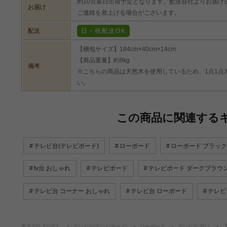
約10営業日出荷予定となります。配送会社よりお届け
お届け
ご連絡を差上げる場合がございます。
配送
日・祝配送OK
【梱包サイズ】184cm×40cm×14cm
【商品重量】約8kg
備考
※こちらの商品は天然木を使用しているため、1点1点
い。
この商品に関連する
テレビ台(テレビボード)
ローボード
ローボード ブラック
tv台 おしゃれ
テレビボード
テレビボード ダークブラウ
テレビ台 コーナー おしゃれ
テレビ台 ローボード
テレビ
家具350【公式】
テレビ台(テレビボード)
ローボード
テレビ台 安い
【