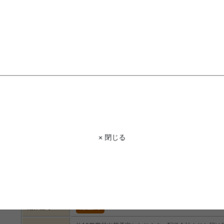
STAFF VOICE
スタッフ
素材にこだわったことで、あたたかみ
トゥーのような白い彫り模様も良いア
になっているので、ディスプレイラッ
用しているので、木の本来の味やあた
商品コード
g139025
× 閉じる
商品名
【幅180cm】 Ohana テレビボード
サイズ
幅180cm×奥行40cm×高さ36cm
材質
天然木
脚部
組み立て
組立式