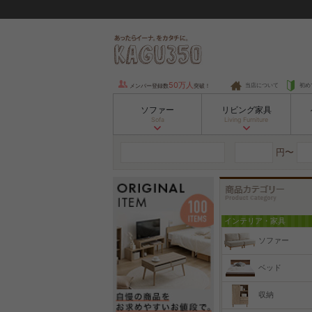
50万人
当店について
初め
メンバー登録数
突破！
ソファー
リビング家具
Sofa
Living Furniture
円〜
インテリア・家具
ソファー
ベッド
収納