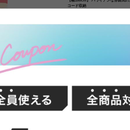
【幅180cm】 ハワイアンな雰囲気
コード収納
西海岸やリゾートテイストにピッタリ
リーズのテレビボードです。シンプ
質感、ハワイのタトゥーを模した彫
います。ハワイのプランテーション
できるカジュアル感を演出してくれ
個体差があり、全く同じ商品が無く
FFク
イン