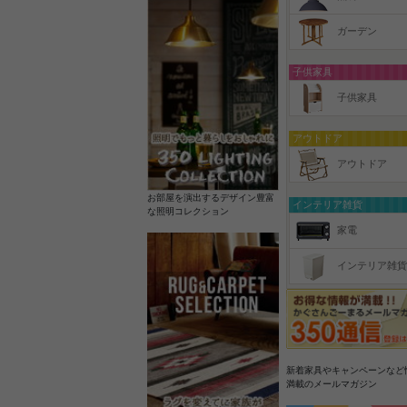
ガーデン
子供家具
子供家具
アウトドア
アウトドア
お部屋を演出するデザイン豊富
インテリア雑貨
な照明コレクション
家電
インテリア雑貨
新着家具やキャンペーンなど
満載のメールマガジン