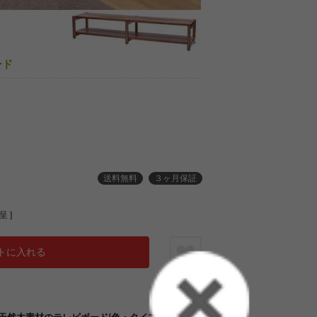
ード
送料無料
３ヶ月保証
 ]
トに入れる