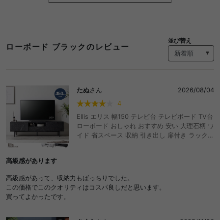
並び替え
ローボード ブラックのレビュー
たぬ
さん
2026/08/04
4
Ellis エリス 幅150 テレビ台 テレビボード TV台
ローボード おしゃれ おすすめ 安い 大理石柄 ワ
イド 省スペース 収納 引き出し 扉付き ラック
ディスプレイ コード穴 リビング 脚付き 高級感
ダイニング ワンルーム マーブル柄 ノイズレス
高級感があります
AV機器 ルーター 50型 インチ 32 37 42
高級感があって、収納力もばっちりでした。
この価格でこのクオリティはコスパ良しだと思います。
買ってよかったです。