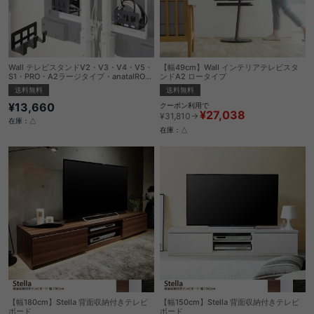
Wall テレビスタンドV2・V3・V4・V5・
【幅49cm】Wall インテリアテレビスタ
S1・PRO・A2ラージタイプ・anataIROラ
ンドA2 ロータイプ
ージタイプ対応マルチデバイスホルダー
送料無料
送料無料
¥13,660
クーポン利用で
¥27,038
¥31,810→
在庫：△
在庫：△
【幅180cm】Stella 背面収納付きテレビ
【幅150cm】Stella 背面収納付きテレビ
ボード
ボード