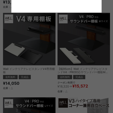
¥13,880
¥14,980
在庫：△
在庫：△
Wall インテリアテレビスタンドV4専用棚
【幅95cm】Wall インテリアテレビスタ
板
ンドV4・PRO対応サウンドバー棚板Mサ
イズ
送料無料
完成品
送料無料
完成品
¥14,050
クーポン利用で
¥15,572
¥18,320→
在庫：△
在庫：△