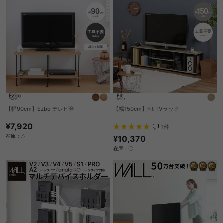
【幅90cm】Ezbo テレビ台
【幅150cm】Fit TVラック
¥7,920
1
件
在庫：△
¥10,370
在庫：〇