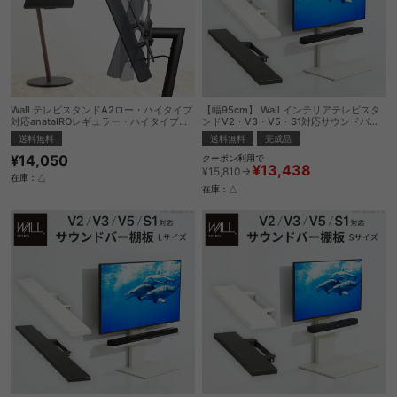
Wall テレビスタンドA2ロー・ハイタイプ
【幅95cm】 Wall インテリアテレビスタ
対応anataIROレギュラー・ハイタイプ対
ンドV2・V3・V5・S1対応サウンドバー
応上下角度調整ブランケット
棚板Mサイズ
送料無料
送料無料
完成品
¥14,050
クーポン利用で
¥13,438
¥15,810→
在庫：△
在庫：△