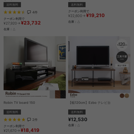
送料無料
送料無料
クーポン利用で
4
件
¥19,210
¥22,600→
クーポン利用で
¥23,732
在庫：△
¥27,920→
在庫：△
Robin TV board 150
【幅120cm】Ezbo テレビ台
送料無料
送料無料
¥12,530
2
件
在庫：△
クーポン利用で
¥18,419
¥21,670→