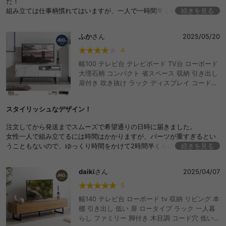
た！
組み立ては仕事柄慣れてはいますが、一人で一時間半くらいはかかりま
続きを見る
した。
天板に小キズがありましたが、目立たないし値段的にも良しとしまし
ふか
さん
2025/05/20
た。
4
幅100 テレビ台 テレビボード TV台 ローボード
大理石柄 コンパクト 省スペース 収納 引き出し
扉付き 吹き抜け ラック ディスプレイ コード穴
リビング 脚付き 高級感 一人暮らし ワンルーム
マーブル柄 ノイズレス AV機器 ルーター 32型
スタイリッシュなデザイン！
インチ 37 42 おしゃれ おすすめ 安い
注文してから発送までスムーズで希望通りの日時に届きました。
女性一人で組み立てるには時間はかかりますが、パーツが重すぎるとい
うこともないので、ゆっくり時間をかけて2時間半くらいで組み立てられ
続きを見る
ました。
簡易ドライバーも付いてきますが、手が痛くなるので軍手必須です……
daiki
さん
2025/04/07
(自分は横着して素手てやっていたらドライバーの使いすぎで手のひらが
ちょっと痛くなりました)
5
幅140 テレビ台 ローボード tv 収納 リビング 本
なかなかモノトーンの家具で大きすぎないサイズのものが見当たらず探
棚 引き出し 低い 扉 ロータイプ ラック 一人暮
し回っていたのですが、こちらは黒ボディに黒足(足つきもなかなかな
らし ファミリー 脚付き 木目調 コード穴 低い
い！)で、テレビやレコーダーなどとも馴染んでとても素敵です！