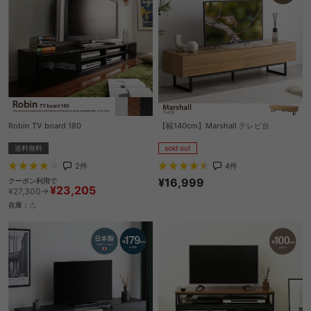
Robin TV board 180
【幅140cm】Marshall テレビ台
送料無料
sold out
2
件
4
件
¥16,999
クーポン利用で
¥23,205
¥27,300→
在庫：△