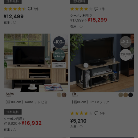
送料無料
送料無料
7
件
1
件
¥12,499
クーポン利用で
¥15,299
¥17,999→
在庫：〇
在庫：〇
【幅100cm】Aalto テレビ台
【幅80cm】Fit TVラック
送料無料
1
件
クーポン利用で
¥5,210
¥16,932
¥19,920→
在庫：〇
在庫：△