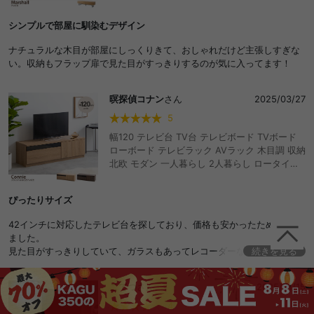
大容量 薄型 フラット スリム AV機器 コの字 ブ
いい買い物が出来たと思います！
ラックスチール
シンプルで部屋に馴染むデザイン
ナチュラルな木目が部屋にしっくりきて、おしゃれだけど主張しすぎな
い。収納もフラップ扉で見た目がすっきりするのが気に入ってます！
暝探偵コナン
さん
2025/03/27
5
幅120 テレビ台 TV台 テレビボード TVボード
ローボード テレビラック AVラック 木目調 収納
北欧 モダン 一人暮らし 2人暮らし ロータイプ
ファミリー ディスプレイボード ノイズレス フ
ラットデザイン ルーター収納 タップ収納 コー
ぴったりサイズ
ド穴 引き出し 扉 コードスリット おしゃれ おす
すめ 安い
42インチに対応したテレビ台を探しており、価格も安かったため購入し
ました。
見た目がすっきりしていて、ガラスもあってレコーダーなどの赤外線リ
続きを見る
モコンでの操作も可能なため、使い勝手も良いです。
こてつ
さん
2025/01/15
二色展開ですが、落ち着いたブラウンを購入しました。
我が家にぴったりで最高です！
4