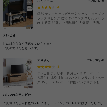
さくら
さん
2025/11/26
4
幅80 テレビ台 テレビラック シェルフ オープン
ラック リビング 居間 ダイニング スリム おしゃ
れ お洒落 32型まで 簡単組立 人気 新生活 配線
収納 アレンジ 自由 A4サイズ オープンボード
DVD ゲーム機収納 コード収納 白
テレビ台
特に組立もなく問題なく使えてます
写真の通りだと思います。
アキ
さん
2025/10/28
4
テレビ台 テレビボード おしゃれ ローボード 一
人暮らし 北欧 収納 コンパクト スリム 省スペー
ス TVボード AVボード 韓国 インテリア おしゃ
れ おすすめ 安い
おしゃれなテレビ台
写真通りおしゃれ色のテレビ台で、32インチのテレビにはぴったりでし