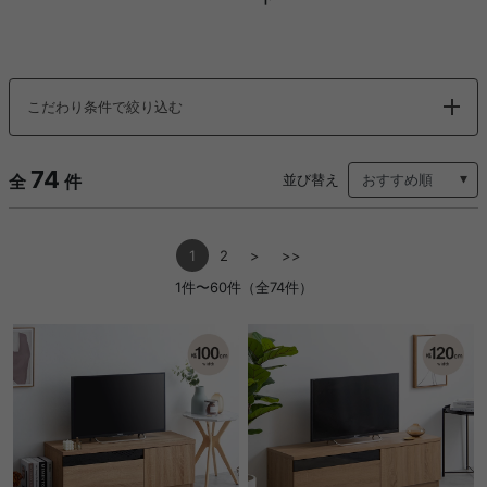
こだわり条件で絞り込む
74
全
件
並び替え
1
2
>
>>
1件〜60件（全74件）