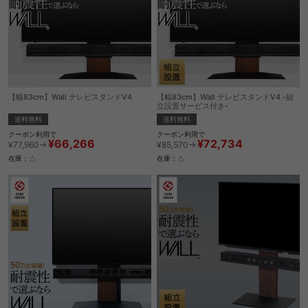
【幅83cm】Wall テレビスタンドV4
【幅83cm】Wall テレビスタンドV4 -組
立設置サービス付き-
送料無料
送料無料
クーポン利用で
クーポン利用で
¥66,266
¥72,734
¥77,960→
¥85,570→
在庫：△
在庫：△