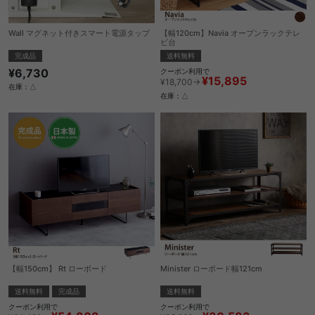
Wall マグネット付きスマート電源タップ
【幅120cm】Navia オープンラックテレ
ビ台
完成品
送料無料
¥6,730
クーポン利用で
¥15,895
¥18,700→
在庫：△
在庫：△
【幅150cm】 Rt ローボード
Minister ローボード幅121cm
送料無料
完成品
送料無料
クーポン利用で
クーポン利用で