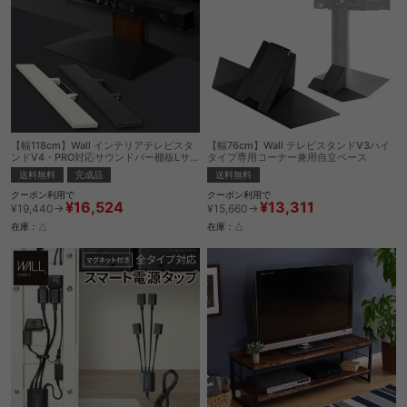
【幅118cm】Wall インテリアテレビスタ
【幅76cm】Wall テレビスタンドV3ハイ
ンドV4・PRO対応サウンドバー棚板Lサイ
タイプ専用コーナー兼用自立ベース
ズ
送料無料
完成品
送料無料
クーポン利用で
クーポン利用で
¥16,524
¥13,311
¥19,440→
¥15,660→
在庫：△
在庫：△