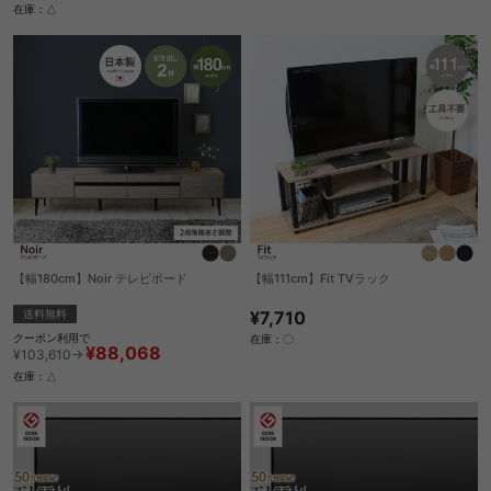
在庫：△
【幅180cm】Noir テレビボード
【幅111cm】Fit TVラック
送料無料
¥7,710
クーポン利用で
在庫：〇
¥88,068
¥103,610→
在庫：△