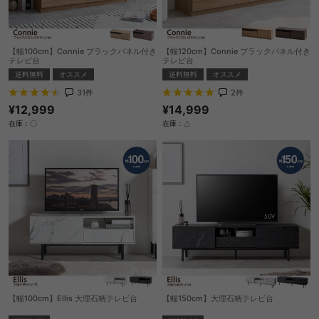
【幅100cm】Connie ブラックパネル付き
【幅120cm】Connie ブラックパネル付き
テレビ台
テレビ台
送料無料
オススメ
送料無料
オススメ
31
件
2
件
¥12,999
¥14,999
在庫：〇
在庫：△
【幅100cm】Ellis 大理石柄テレビ台
【幅150cm】大理石柄テレビ台