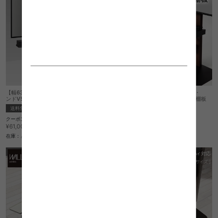
【幅63cm】Wall インテリアテレビスタ
Wall インテリアテレビスタンドV2・
ンドV5 ロータイプ
V3・V5・S1対応収納付きゲーム機棚板
送料無料
送料無料
完成品
クーポン利用で
クーポン利用で
¥51,850
¥13,379
¥61,000→
¥15,740→
在庫：△
在庫：△