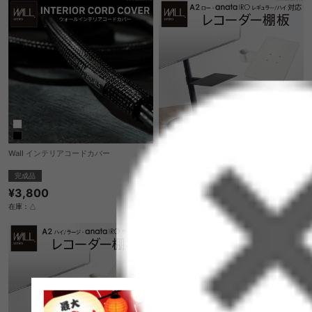
Wall インテリアコードカバー
Wall インテリアテレビスタンドA2ロータ
イプ対応anataIROレギュラー・ハイタイ
プ対応レコーダー棚板
完成品
完成品
¥3,800
¥9,650
在庫：△
在庫：△