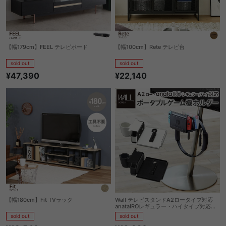
【幅179cm】FEEL テレビボード
【幅100cm】Rete テレビ台
sold out
sold out
¥47,390
¥22,140
【幅180cm】Fit TVラック
Wall テレビスタンドA2ロータイプ対応
anataIROレギュラー・ハイタイプ対応ポ
ータブルゲーム機ホルダー
sold out
sold out