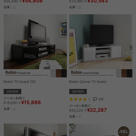
¥54,808
¥30,583
¥64,480→
¥35,980→
在庫：△
在庫：△
Robin TV board 120
Robin Corner TV board
送料無料
送料無料
クーポン利用で
2
件
¥15,886
¥18,690→
クーポン利用で
¥22,287
在庫：△
¥26,220→
在庫：△