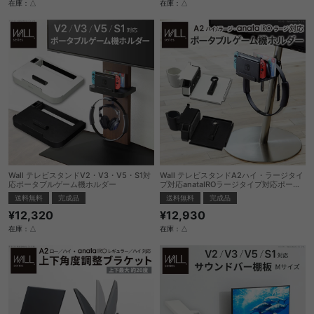
在庫：△
在庫：△
Wall テレビスタンドV2・V3・V5・S1対
Wall テレビスタンドA2ハイ・ラージタイ
応ポータブルゲーム機ホルダー
プ対応anataIROラージタイプ対応ポータ
ブルゲーム機ホルダー
送料無料
完成品
送料無料
完成品
¥12,320
¥12,930
在庫：△
在庫：△