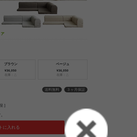
ファ
ブラウン
ベージュ
¥36,050
¥36,050
在庫：△
在庫：△
送料無料
３ヶ月保証
 ]
す。
トに入れる