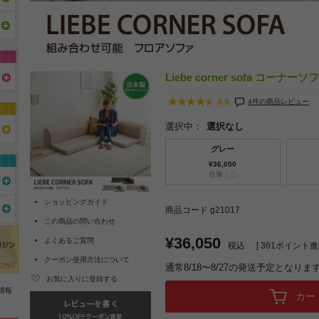
Liebe corner sofa コーナーソ
4.8
4件の商品レビュー
選択中：
選択なし
グレー
¥36,050
在庫：△
ショッピングガイド
商品コード g21017
この商品の問い合わせ
¥36,050
よくあるご質問
税込
[
361
ポイント進呈
クーポン使用方法について
通常8/18〜8/27の発送予定となりま
お気に入りに登録する
情報
カー