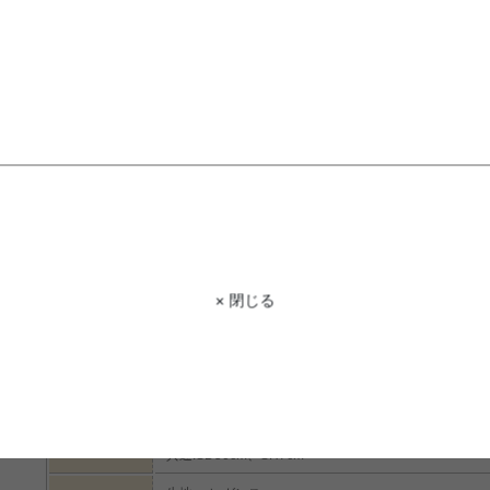
STAFF VOICE
スタッフ
ありそうでなかった、低反発タイプのコ
りとフィット。背もたれを開いて思わ
× 閉じる
商品コード
g21017
商品名
Liebe corner sofa コーナーソファ
2P:幅100cm×奥行75cm×高さ37cm(開いた時は奥行100
1P:幅50cm×奥行75cm×高さ37cm
サイズ
コーナー:幅75cm×奥行75cm×高さ37cm
共通:SD50cm、SH7cm