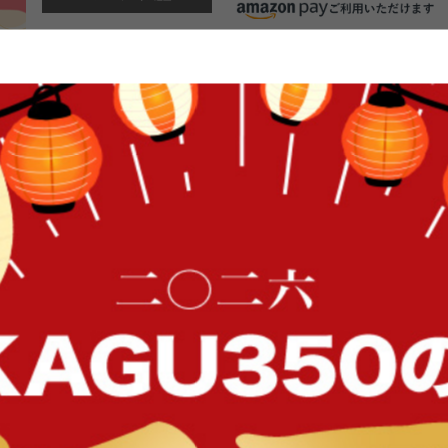
【完成品】レイアウトが自由なロータ
ン&ベージュ
レイアウトが自由なロータイプコー
面、背もたれ共に体にフィットする
フにも最適です。ロースタイルなの
にご購入頂けます。安全・安心の日
はこのソファでまったりと1日中ご
FFク
イン