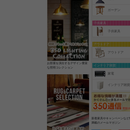
ガーデン
子供家具
子供家具
アウトドア
アウトドア
お部屋を演出するデザイン豊富
インテリア雑貨
な照明コレクション
家電
インテリア雑貨
新着家具やキャンペーンなど
満載のメールマガジン