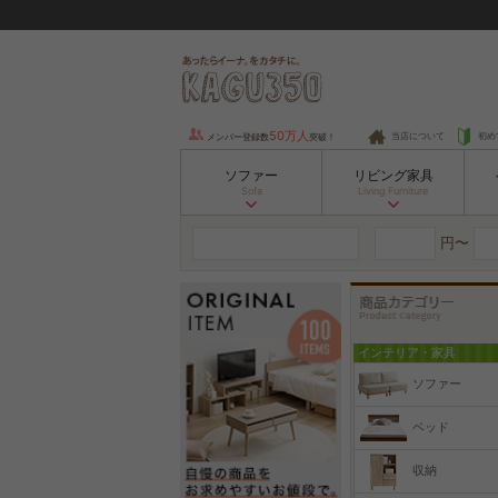
50万人
当店について
初め
メンバー登録数
突破！
ソファー
リビング家具
Sofa
Living Furniture
円〜
インテリア・家具
ソファー
ベッド
収納