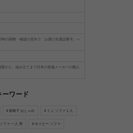
日時の調整・確認の意向で「お届け先電話番号」へ
縫製から、組み立てまで日本の老舗メーカーの職人
。
キーワード
座椅子 おしゃれ
ミニ ソファ 1 人
ソファ 一人 用
ネイビー ソファ