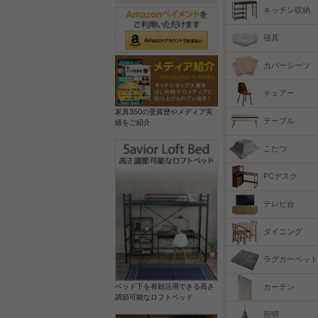
キッチン収納
寝具
カバーシーツ
チェアー
家具350の受賞歴やメディア実
テーブル
績をご紹介
こたつ
PCデスク
テレビ台
ダイニング
ラグカーペット
カーテン
ベッド下を有効活用できる高さ
調節可能なロフトベッド
照明