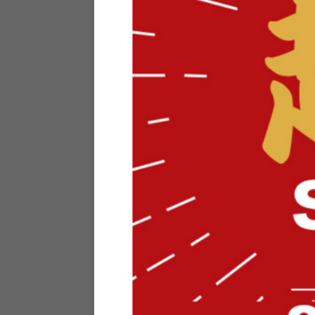
テリアにお悩みの法人のお客
ポイントシステムとは
特定商取引法について
メーカー様へのご案内
メディアへのリース
サイトマップ
お役立ち情報
どうする？不要家具！
家具お部屋に入る？
コーデテクニック
インテリア用語辞典
素材用語辞典
営業日カレンダー
2026年 8月
日
月
火
水
木
金
土