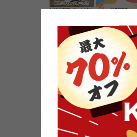
お部屋の雰囲気が変わるラグマ
ット＆カーペット
家具のレビューを書くと10%O
ーポンプレゼント
素材の良さを活かしたウッドソ
ケットのペンダントライト
インフォメーション
よくあるご質問
送料・お支払い
オフィスやモデルハウスなど
返品・交換