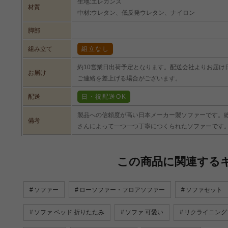
生地:エレガンス
材質
中材:ウレタン、低反発ウレタン、ナイロン
脚部
組み立て
組立なし
約10営業日出荷予定となります。配送会社よりお届け
お届け
ご連絡を差上げる場合がございます。
配送
日・祝配送OK
製品への信頼度が高い日本メーカー製ソファーです。
備考
さんによって一つ一つ丁寧につくられたソファーです
この商品に関連する
ソファー
ローソファー・フロアソファー
ソファセット
ソファ ベッド 折りたたみ
ソファ 可愛い
リクライニング