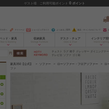
0
ゲスト
様
ご利用可能ポイント
ポイント
ての方へ
マイページ
ショッピングガイド
よくあるご質問
返品・キャンセルについて
ベッド・家具
収納家具
デスク・チェア
インテリア照
Bed & Bedding
Storage Furniture
Desk & Chair
Interior Lighting
チェスト
ラグ
椅子
ドレッサー
ダイニングテー
円
テレビ台
ソファ
ゴミ箱
家具350【公式】
ソファー
ローソファー・フロアソファー
ロ
ファ