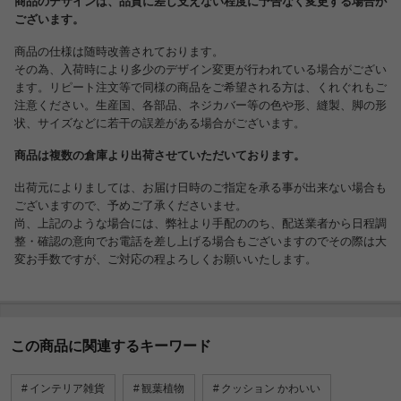
商品のデザインは、品質に差し支えない程度に予告なく変更する場合が
ございます。
商品の仕様は随時改善されております。
その為、入荷時により多少のデザイン変更が行われている場合がござい
ます。リピート注文等で同様の商品をご希望される方は、くれぐれもご
注意ください。生産国、各部品、ネジカバー等の色や形、縫製、脚の形
状、サイズなどに若干の誤差がある場合がございます。
商品は複数の倉庫より出荷させていただいております。
出荷元によりましては、お届け日時のご指定を承る事が出来ない場合も
ございますので、予めご了承くださいませ。
尚、上記のような場合には、弊社より手配ののち、配送業者から日程調
整・確認の意向でお電話を差し上げる場合もございますのでその際は大
変お手数ですが、ご対応の程よろしくお願いいたします。
この商品に関連するキーワード
インテリア雑貨
観葉植物
クッション かわいい