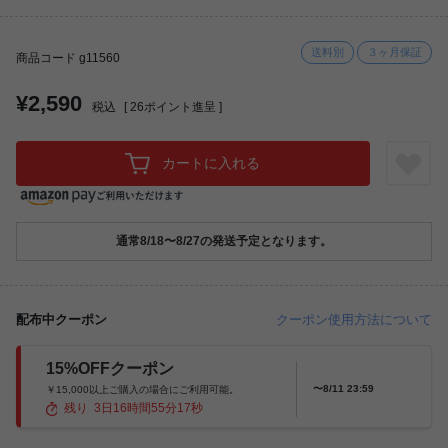
送料別
３ヶ月保証
商品コード g11560
¥2,590
税込
[
26
ポイント進呈 ]
カートに入れる
通常8/18〜8/27の発送予定となります。
配布中クーポン
クーポン使用方法について
15%OFFクーポン
〜8/11 23:59
￥15,000以上ご購入の場合にご利用可能。
残り
3
日
16
時間
55
分
16
秒