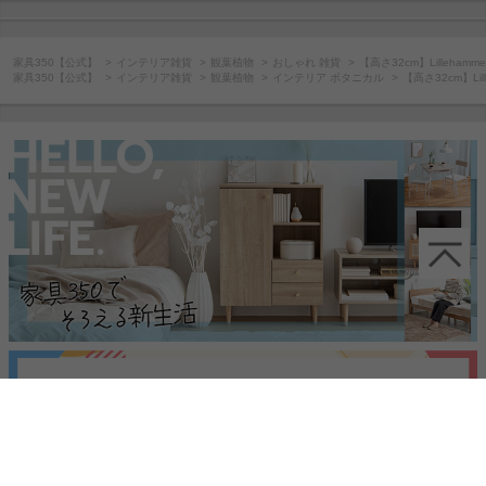
家具350【公式】
インテリア雑貨
観葉植物
おしゃれ 雑貨
【高さ32cm】Lilleha
家具350【公式】
インテリア雑貨
観葉植物
インテリア ボタニカル
【高さ32cm】Li