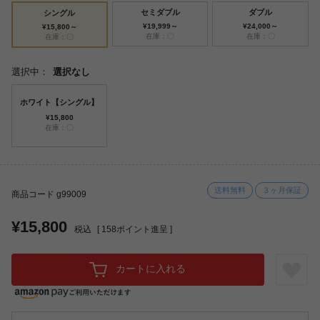
セミダブル
ダブル
シングル
¥19,999～
¥24,000～
¥15,800～
在庫：〇
在庫：〇
在庫：〇
選択中：
選択なし
ホワイト【シングル】
¥15,800
在庫：〇
送料無料
３ヶ月保証
商品コード g99009
¥15,800
税込
[
158
ポイント進呈 ]
カートに入れる