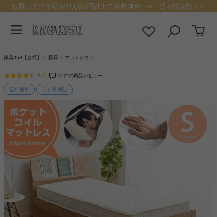
お買い上げ金額が11,000円以上で送料無料（※一部地域を除く）
家具350【公式】
寝具
マットレス
…
4.7
15件の商品レビュー
送料無料
３ヶ月保証