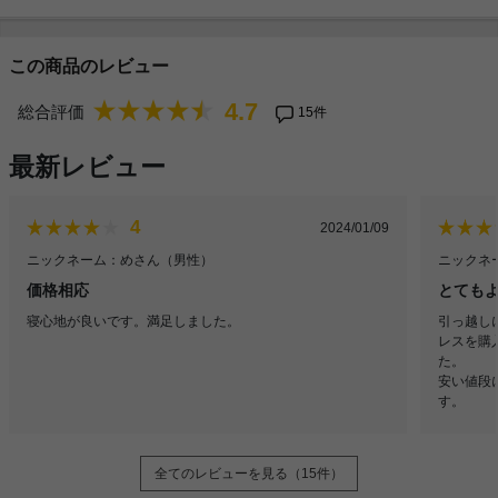
この商品のレビュー
4.7
総合評価
15件
最新レビュー
4
2024/01/09
ニックネーム：めさん
（男性）
ニックネー
価格相応
とても
寝心地が良いです。満足しました。
引っ越し
レスを購
た。
安い値段
す。
全てのレビューを見る（15件）