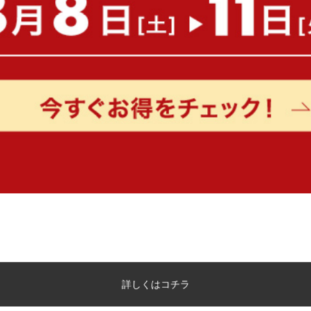
¥20,760
¥24,220
在庫：〇
在庫：〇
【シングル】Pitara 敷きパッド+マ
【セミダブル】Pitara マ
ットレス2点セット
送料無料
完成品
送料無料
完成品
¥17,300
¥16,150
在庫：〇
在庫：〇
詳しくはコチラ