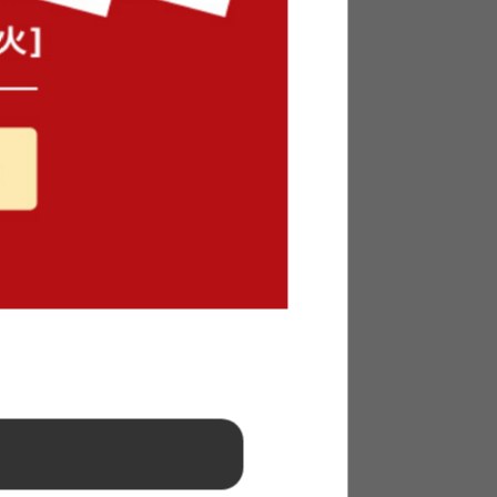
¥20,760
在庫：〇
ットレス
【シングル】Pitara マットレス
送料無料
完成品
¥13,840
在庫：〇