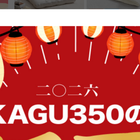
Lara リクライニングソファベッド
【60cmx180cm】Neochill
sarasara リバーシブル
ト
送料無料
完成品
オススメ
送料無料
完成品
10
件
¥24,999
¥5,000
FFク
在庫：△
在庫：〇
イン