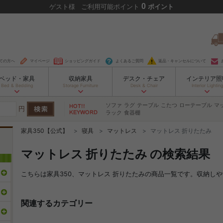
0
ゲスト
様
ご利用可能ポイント
ポイント
ての方へ
マイページ
ショッピングガイド
よくあるご質問
返品・キャンセルについて
ベッド・家具
収納家具
デスク・チェア
インテリア照
Bed & Bedding
Storage Furniture
Desk & Chair
Interior Lighting
ソファ
ラグ
テーブル
こたつ
ローテーブル
マ
円
ラック
食器棚
家具350【公式】
寝具
マットレス
マットレス 折りたたみ
マットレス 折りたたみ の検索結果
こちらは家具350、マットレス 折りたたみの商品一覧です。収納し
関連するカテゴリー