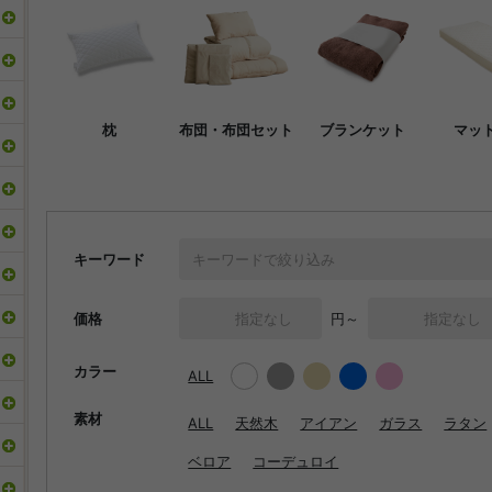
枕
布団・布団セット
ブランケット
マッ
キーワード
価格
円～
カラー
ALL
素材
ALL
天然木
アイアン
ガラス
ラタン
ベロア
コーデュロイ