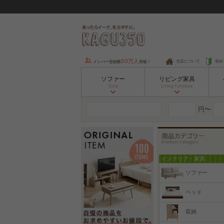
50万人
当店について
初め
メンバー登録数
突破！
ソファー
リビング家具
Sofa
Living Furniture
円〜
インテリア・家具
ソファー
ベッド
収納