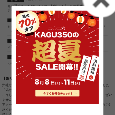
2024/10/23
寒い季節もこたつでぬくぬく快適に♪『こたつ特集』ページ公開し
ました。
2024/10/23
お知らせ
もうすぐクリスマスの季節！『クリスマスコレクション2024』ペ
ージ公開しました。
2022/11/08
お知らせ
人気のＬ字デスク『Fine(ファイン)』に新カラー追加しました。
2022/11/08
お知らせ
2人掛けソファ『Moss(モス)』に新カラー追加しました。
【偽サイトにご注意ください】
弊社サイトのロゴ・画像などを不正に使用し、kagu350になりすました
「偽サイト」や「偽SNSアカウント」を複数確認しております。
こうした「偽サイト」「偽SNSアカウント」は、当店と全く関係がござい
ません。
アクセス、ご注文、お振り込み、個人情報のやり取りをされないようご注
意ください。
詳しくはこちら：