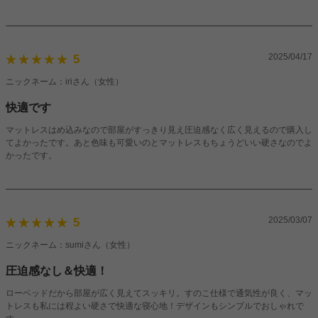
2025/04/17
5
ニックネーム：iriさん（女性）
快適です
マットレスはめ込みなので部屋がすっきり見え圧迫感なく広く見えるので購入し
てよかったです。あと色味も可愛いのとマットレスもちょうどいい硬さなのでよ
かったです。
2025/03/07
5
ニックネーム：sumiさん（女性）
圧迫感なし＆快適！
ローベッドだから部屋が広く見えてスッキリ。すのこ仕様で通気性が良く、マッ
トレスも私には程よい硬さで快適な寝心地！デザインもシンプルでおしゃれで