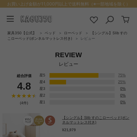
お買い上げ金額が11,000円以上で送料無料（※一部地域を除く）
家具350【公式】
ベッド
ローベッド
【シングル】Slib すの
こローベッド(ボンネルマットレス付き)
レビュー
REVIEW
レビュー
星5
75%
総合評価
星4
25%
4.8
星3
0%
星2
0%
星1
0%
(4件)
【シングル】Slib すのこローベッド(ボン
ネルマットレス付き)
¥21,979