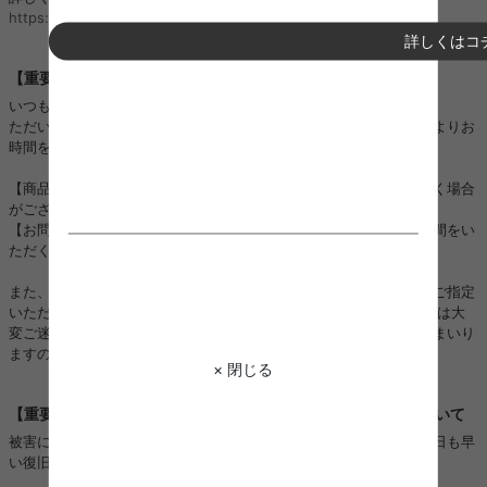
https://kagu350.com/phishing
詳しくはコ
【重要】ご注文集中に伴う対応遅延のお詫びとお知らせ
いつも当店をご利用いただき誠にありがとうございます。
ただいまご注文が大変集中しており、以下の対応につきまして通常よりお
時間をいただく場合がございます。
【商品の発送】：順次進めておりますが、通常よりお時間をいただく場合
がございます。
【お問い合わせ対応】：順次進めておりますが、ご回答までにお時間をい
ただく場合がございます。
また、一部地域におきましては運送会社の配送状況の影響により、ご指定
いただいた日時通りにお届けできない場合がございます。 お客様には大
変ご迷惑をおかけいたしますが、一日も早く対応できるよう努めてまいり
ますので、何卒ご理解とご協力を賜りますようお願い申し上げます。
× 閉じる
【重要】熊本地震に伴うお荷物のお届けとお盆期間の配送について
被害に遭われた皆様に、心よりお見舞い申し上げますとともに、一日も早
い復旧と、皆様の安全を心よりお祈り申し上げます。