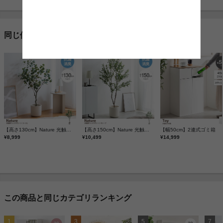
同じ価格帯の商品
【高さ130cm】Nature 光触媒人工観葉植物 ユーカリ
【高さ150cm】Nature 光触媒人工観葉植物 オリーブ
【幅50cm】2連式ゴミ箱
¥8,999
¥10,499
¥14,999
この商品と同じカテゴリランキング