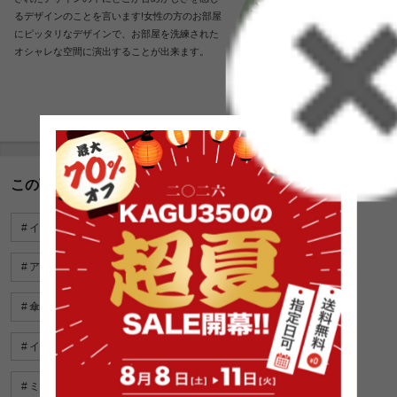
るデザインのことを言います!女性の方のお部屋
にピッタリなデザインで、お部屋を洗練された
オシャレな空間に演出することが出来ます。
この商品に関連するキーワード
インテリア雑貨
ミラー
クッションカバー おすすめ
アクセサリー 収納 おしゃれ
時計 シンプル
傘立て シンプル
アンティーク 雑貨
インテリア 雑貨 おしゃれ
電源 タップ 収納
ミラー リビング
a4 引き出し
ベッド 下