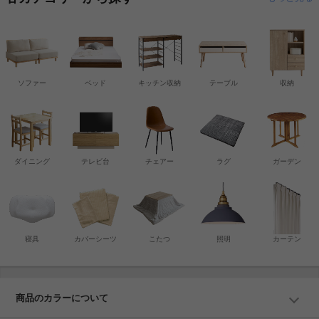
ソファー
ベッド
キッチン収納
テーブル
収納
ダイニング
テレビ台
チェアー
ラグ
ガーデン
寝具
カバーシーツ
こたつ
照明
カーテン
商品のカラーについて