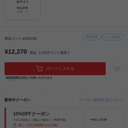
ホワイト
¥12,270
在庫：✕
送料無料
３ヶ月保証
商品コード g106108
¥12,270
税込
[
123
ポイント進呈 ]
カートに入れる
配布中クーポン
クーポン使用方法について
15%OFFクーポン
〜8/11 23:59
￥15,000以上ご購入の場合にご利用可能。
残り
2
日
10
時間
42
分
25
秒