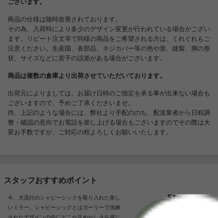
ございます。
商品の仕様は随時改善されております。
その為、入荷時により多少のデザイン変更が行われている場合がござい
ます。リピート注文等で同様の商品をご希望される方は、くれぐれもご
注意ください。生産国、各部品、ネジカバー等の色や形、縫製、脚の形
状、サイズなどに若干の誤差がある場合がございます。
商品は複数の倉庫より出荷させていただいております。
出荷元によりましては、お届け日時のご指定を承る事が出来ない場合も
ございますので、予めご了承くださいませ。
尚、上記のような場合には、弊社より手配ののち、配送業者から日程調
整・確認の意向でお電話を差し上げる場合もございますのでその際は大
変お手数ですが、ご対応の程よろしくお願いいたします。
スタッフおすすめポイント
今、大流行のシャビーシックを取り入れた美し
いミラー。シャビーシックとはガーリーで洗練
されたデザインの中にどこか古めかしさを感じ