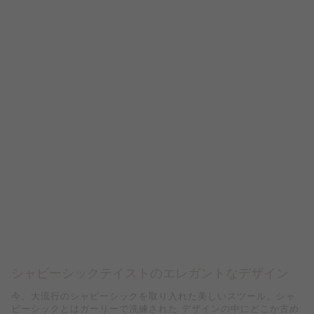
シャビーシックテイストのエレガントなデザイン
今、大流行のシャビーシックを取り入れた美しいスツール。シャ
ビーシックとはガーリーで洗練された デザインの中にどこか古め