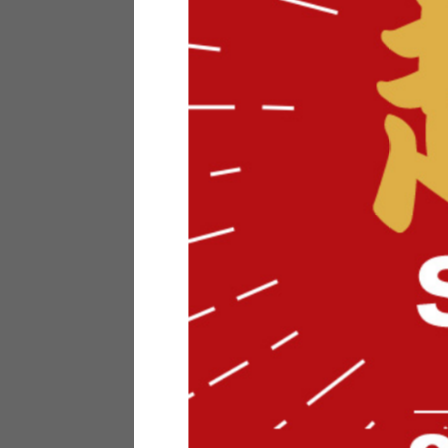
テリアにお悩みの法人のお客
ポイントシステムとは
特定商取引法について
メーカー様へのご案内
メディアへのリース
サイトマップ
お役立ち情報
どうする？不要家具！
家具お部屋に入る？
コーデテクニック
インテリア用語辞典
素材用語辞典
営業日カレンダー
2026年 8月
日
月
火
水
木
金
土