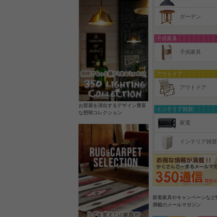
ガーデン
子供家具
子供家具
アウトドア
アウトドア
お部屋を演出するデザイン豊富
インテリア雑貨
な照明コレクション
家電
インテリア雑貨
新着家具やキャンペーンなど
満載のメールマガジン