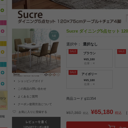
Sucre ダイニング5点セット 1
選択中：
選択なし
ブラウン
¥65,180
在庫：✕
アイボリー
¥65,180
ショッピングガイド
在庫：✕
この商品の問い合わせ
よくあるご質問
商品コード g11354
クーポン使用方法について
¥65,180
お気に入りに登録する
¥67,360
税込
[
税込
情報
カー