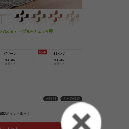
20×75cmテーブル+チェア4脚
グリーン
オレンジ
¥65,180
¥65,180
在庫：✕
在庫：✕
送料別
３ヶ月保証
652
ポイント進呈 ]
トに入れる