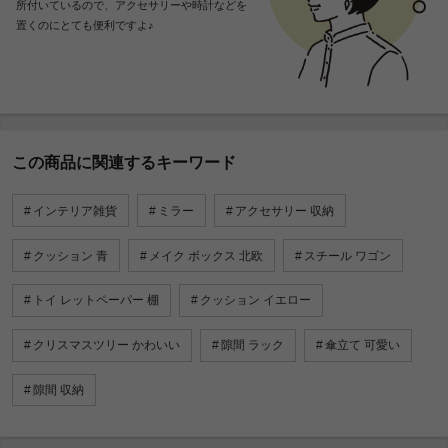
所付いているので、アクセサリーや時計などを
置くのにとても便利ですよ♪
この商品に関連するキーワード
インテリア雑貨
ミラー
アクセサリー 収納
クッション 青
メイク ボックス 北欧
スチール ワゴン
トイ レットペーパー 棚
クッション イエロー
クリスマスツリー かわいい
隙間 ラック
傘立て 可愛い
隙間 収納