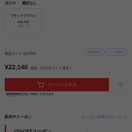
選択中：
選択なし
ブラックブラウン
¥22,140
在庫：✕
送料無料
３ヶ月保証
商品コード g19359
¥22,140
税込
[
221
ポイント進呈 ]
カートに入れる
配布中クーポン
クーポン使用方法について
15%OFFクーポン