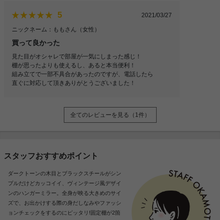
5
2021/03/27
ニックネーム：ももさん
（女性）
買って良かった
見た目がオシャレで部屋が一気にしまった感じ！
棚が思ったよりも使えるし、あると本当便利！
組み立てで一部不具合があったのですが、電話したら
直ぐに対応して頂きありがとうございました！
全てのレビューを見る（1件）
スタッフおすすめポイント
ダークトーンの木目とブラックスチールがシン
プルだけどカッコイイ、ヴィンテージ風デザイ
ンのハンガーミラー。全身が映る大きめのサイ
ズで、お出かけする際の身だしなみやファッシ
ョンチェックをするのにピッタリ!固定棚が2箇