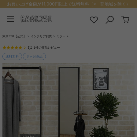
お買い上げ金額が11,000円以上で送料無料（※一部地域を除く）
家具350【公式】
インテリア雑貨
ミラー
…
5
1件の商品レビュー
送料無料
３ヶ月保証