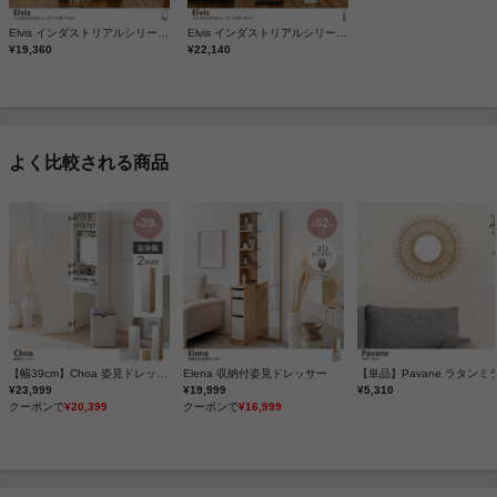
Elvis インダストリアルシリーズ ハンガーラック
Elvis インダストリアルシリーズ ハンガーミラー
¥19,360
¥22,140
よく比較される商品
【幅39cm】Choa 姿見ドレッサー
Elena 収納付姿見ドレッサー
【単品】Pavane ラタンミ
¥23,999
¥19,999
¥5,310
クーポンで
¥20,399
クーポンで
¥16,999