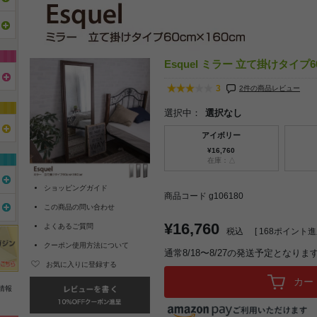
Esquel ミラー 立て掛けタイプ60
3
2件の商品レビュー
選択中：
選択なし
アイボリー
¥16,760
在庫：△
ショッピングガイド
商品コード g106180
この商品の問い合わせ
¥16,760
よくあるご質問
税込
[
168
ポイント進呈
クーポン使用方法について
通常8/18〜8/27の発送予定となりま
お気に入りに登録する
カー
情報