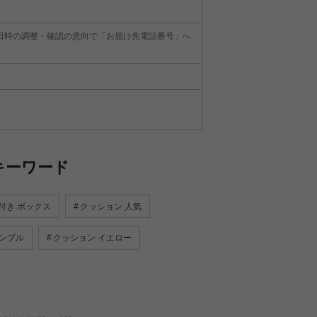
日時の調整・確認の意向で「お届け先電話番号」へ
キーワード
付き ボックス
クッション 人気
ンプル
クッション イエロー