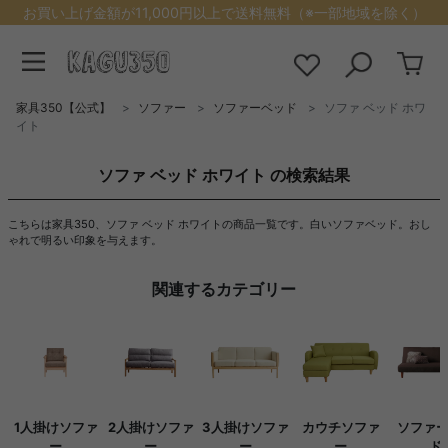
お買い上げ金額が11,000円以上で送料無料（※一部地域を除く）
家具350【公式】
ソファー
ソファーベッド
ソファ ベッド ホワ
イト
ソファ ベッド ホワイト の検索結果
こちらは家具350、ソファ ベッド ホワイトの商品一覧です。白いソファベッド。おし
ゃれで明るい印象を与えます。
関連するカテゴリー
1人掛けソファ
2人掛けソファ
3人掛けソファ
カウチソファ
ソファ
ー
ー
ー
ー
ド