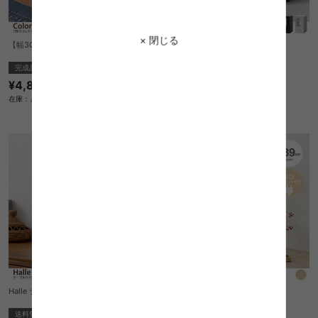
× 閉じる
【幅30cm】Colorno 2段スリムラック
【幅28cm】Cell サイドテーブル
完成品
送料無料
完成品
¥4,850
2
件
在庫：△
¥11,000
在庫：△
Halle テーブルライト
【幅39cm】Potes ナイトテーブル
送料無料
送料無料