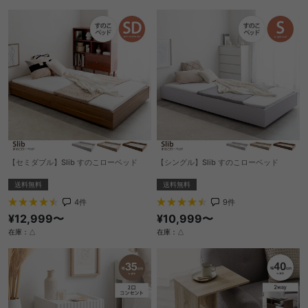
【セミダブル】Slib すのこローベッド
【シングル】Slib すのこローベッド
送料無料
送料無料
4
件
9
件
¥12,999〜
¥10,999〜
在庫：△
在庫：△