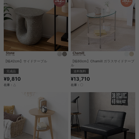
【幅42cm】サイドテーブル
【幅60cm】Chamill ガラスサイドテーブ
ル
完成品
送料無料
¥9,810
¥13,710
在庫：△
在庫：〇