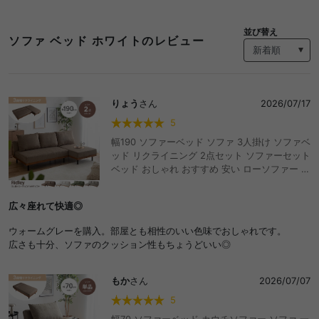
並び替え
ソファ ベッド ホワイトのレビュー
りょう
さん
2026/07/17
5
幅190 ソファーベッド ソファ 3人掛け ソファベ
ッド リクライニング 2点セット ソファーセット
ベッド おしゃれ おすすめ 安い ローソファー コ
ーデュロイ フロアソファ 脚付き アームレス ひ
じ掛けなし コンパクト ワンルーム 省スペース
広々座れて快適◎
セパレート 3段階 折りたたみ 寝れる ごろ寝
ウォームグレーを購入。部屋とも相性のいい色味でおしゃれです。
広さも十分、ソファのクッション性もちょうどいい◎
もか
さん
2026/07/07
5