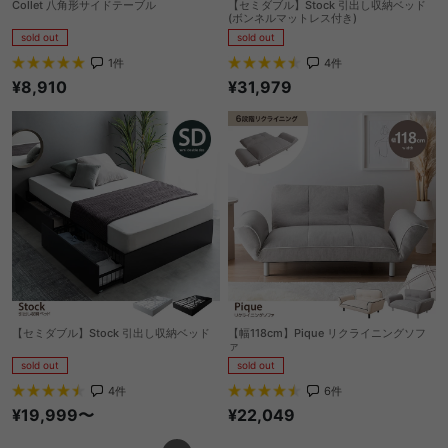
Collet 八角形サイドテーブル
【セミダブル】Stock 引出し収納ベッド
(ボンネルマットレス付き)
sold out
sold out
1
件
4
件
¥8,910
¥31,979
【セミダブル】Stock 引出し収納ベッド
【幅118cm】Pique リクライニングソフ
ァ
sold out
sold out
4
件
6
件
¥19,999〜
¥22,049