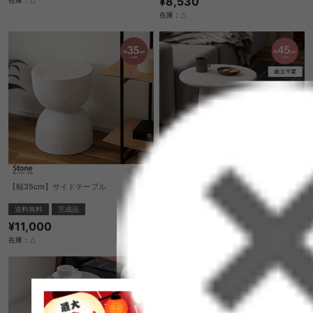
¥8,530
在庫：△
在庫：△
【幅35cm】サイドテーブル
【幅45cm】ラウンドテーブル
送料無料
完成品
送料無料
完成品
¥11,000
¥16,050
在庫：△
在庫：△