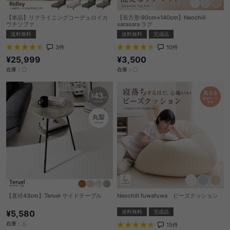
【単品】リクライニングコーデュロイカ
【長方形:90cm×140cm】Neochill
ウチソファ
sarasara ラグ
送料無料
送料無料
完成品
3
件
10
件
¥25,999
¥3,500
在庫：〇
在庫：〇
【直径43cm】Teruel サイドテーブル
Neochill fuwafuwa ビーズクッション
¥5,580
送料無料
完成品
在庫：△
15
件