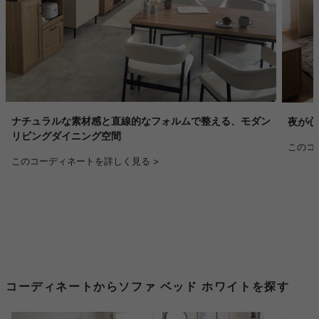
ナチュラルな素材感と直線的なフォルムで整える、モダン
夜が心
リビングダイニング空間
このコ
このコーディネートを詳しく見る >
コーディネートからソファ ベッド ホワイトを探す