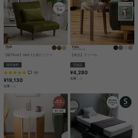
【幅75cm】Holt 1人掛けソファ
【単品】スツール
送料無料
完成品
¥4,280
1
件
在庫：△
¥19,130
在庫：△