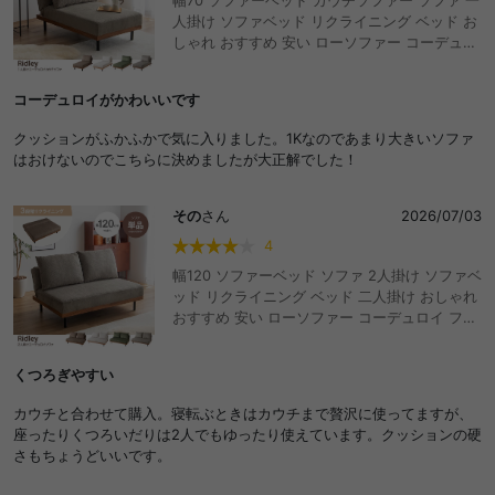
幅70 ソファーベッド カウチソファー ソファ 一
人掛け ソファベッド リクライニング ベッド お
しゃれ おすすめ 安い ローソファー コーデュロ
イ フロアソファ 脚付き アームレス ひじ掛けな
し コンパクト ワンルーム 省スペース 3段階 折
コーデュロイがかわいいです
りたたみ 寝れる ごろ寝
クッションがふかふかで気に入りました。1Kなのであまり大きいソファ
はおけないのでこちらに決めましたが大正解でした！
その
さん
2026/07/03
4
幅120 ソファーベッド ソファ 2人掛け ソファベ
ッド リクライニング ベッド 二人掛け おしゃれ
おすすめ 安い ローソファー コーデュロイ フロ
アソファ 脚付き アームレス ひじ掛けなし コン
パクト ワンルーム 省スペース 3段階 折りたた
くつろぎやすい
み 寝れる ごろ寝
カウチと合わせて購入。寝転ぶときはカウチまで贅沢に使ってますが、
座ったりくつろいだりは2人でもゆったり使えています。クッションの硬
さもちょうどいいです。