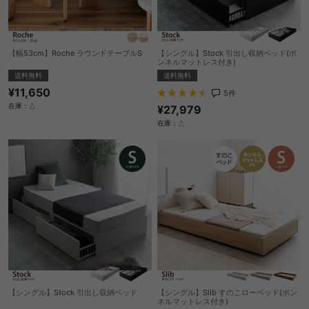
【幅53cm】Roche ラウンドテーブルS
【シングル】Stock 引出し収納ベッド(ボ
ンネルマットレス付き)
送料無料
送料無料
¥11,650
5
件
在庫：△
¥27,979
在庫：△
【シングル】Stock 引出し収納ベッド
【シングル】Slib すのこローベッド(ボン
ネルマットレス付き)