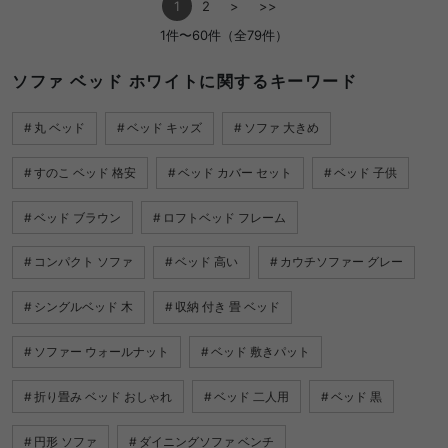
1
2
>
>>
1件〜60件（全79件）
ソファ ベッド ホワイトに関するキーワード
丸 ベッド
ベッド キッズ
ソファ 大きめ
すのこ ベッド 格安
ベッド カバー セット
ベッド 子供
ベッド ブラウン
ロフトベッド フレーム
コンパクト ソファ
ベッド 高い
カウチソファー グレー
シングルベッド 木
収納 付き 畳 ベッド
ソファー ウォールナット
ベッド 敷きパット
折り畳み ベッド おしゃれ
ベッド 二人用
ベッド 黒
円形 ソファ
ダイニングソファ ベンチ