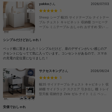
yakko
さん
2026/07/03
5
Sheep シープ 幅35 サイドテーブル ナイトテー
ブル チェスト キャビネット 収納棚 コーヒーテ
ーブル ミニテーブル おしゃれ おすすめ 安い 扉
収納 棚 可動棚 コンセント付き 2口 スクエア ミ
ニ ベッドサイド ソファサイド コンパクト スリ
シンプルだけどおしゃれ！
ム 省スペース かわいい 一人暮らし 寝室 リビン
グ 横 ディスプレイ 宮棚 波型 ナミナミ ワンル
ベッド横に置きました！シンプルだけど、扉のデザインがいい感じのア
ーム 隠す 高級感
クセントになってて気に入っています。コンセントがあるので、スマホ
の充電の定位置になりました！
サクセスキング
さん
2026/06/24
5
幅35 サイドテーブル チェスト キャビネット 収
納棚 サイドラック スクエア 引き出し 棚 トレイ
型天板 収納付き Zele ゼル ナイト ミニ ベッド
サイド ソファサイド 寝室 リビング ダイニング
横 ディスプレイ 宮棚 おしゃれ おすすめ 安い
安価でおしゃれ