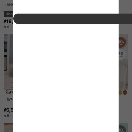
【幅46cm】Liv テーブルワゴン
Renny UVふとんクリーナー
送料無料
送料無料
完成品
¥18,110
¥24,200
在庫：△
在庫：△
【幅34cm】Chamill サイドテーブル
【幅40cm】WU サイドテーブル
¥5,550
¥4,950
在庫：〇
在庫：△