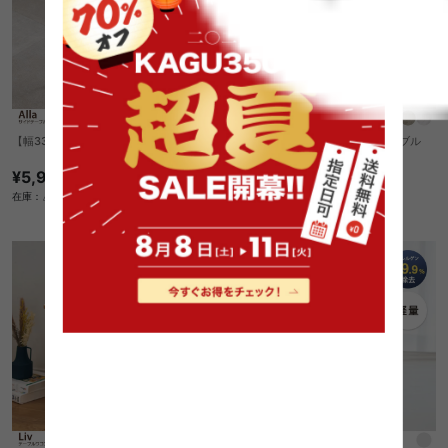
【幅33.5cm】Alla サイドテーブル
【幅80cm】 Lyfta 昇降サイドテーブル
¥5,970
送料無料
¥12,490
在庫：△
在庫：△