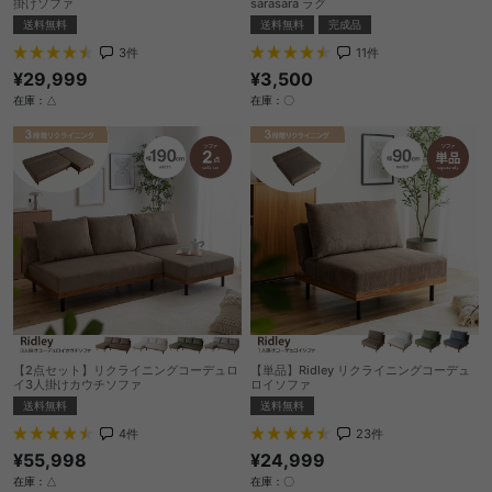
掛けソファ
sarasara ラグ
送料無料
送料無料
完成品
3
件
11
件
¥29,999
¥3,500
在庫：△
在庫：〇
【2点セット】リクライニングコーデュロ
【単品】Ridley リクライニングコーデュ
イ3人掛けカウチソファ
ロイソファ
送料無料
送料無料
4
件
23
件
¥55,998
¥24,999
在庫：△
在庫：〇