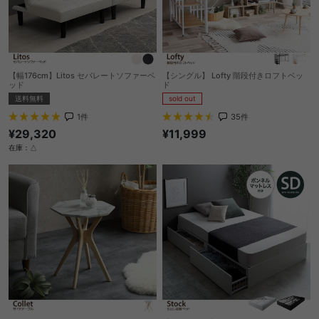
【幅176cm】Litos セパレートソファーベ
【シングル】 Lofty 階段付きロフトベッ
ッド
ド
送料無料
sold out
1
件
35
件
¥29,320
¥11,999
在庫：△