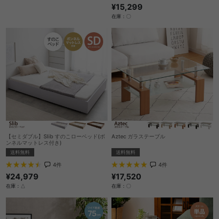
¥15,299
在庫：〇
【セミダブル】Slib すのこローベッド(ボ
Aztec ガラステーブル
ンネルマットレス付き)
送料無料
送料無料
4
件
4
件
¥17,520
¥24,979
在庫：〇
在庫：△