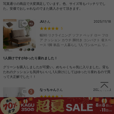
写真通りの商品で大変満足しています。色、サイズ等もバッチリでし
た。安価でおしゃれなのでまた購入させて頂きます。
JU
さん
2025/11/18
5
幅90 リクライニング ソファ ベッド ロー フロ
ア クッション カウチ 脚付き コンパクト 省スペ
ース 1脚 単品 一人暮らし 1人 ワンルーム リビ
ング 兼用 簡易 寝れる くつろぎ リラックス お
しゃれ おすすめ 安い
1人掛けですがゆったり座れました！
グリーンを購入しましたが可愛い。めちゃくちゃ気に入りました。背も
たれのクッションも気持ちいいし1人掛けにしてはゆったり座れるので買
って大正解でした！！
なっちゃん
さん
2025/11/08
5
幅100.6 シングルベッド ベッドフレーム マット
レス すのこベッド ローベッド シングル サイズ
フロアベッド 単品 セット ポケットコイル ソフ