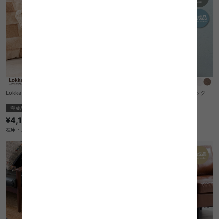
Lokka ニットクッション
【幅40cm】Colorno 2段スリムラック
完成品
完成品
¥4,150
¥4,850
在庫：△
在庫：△