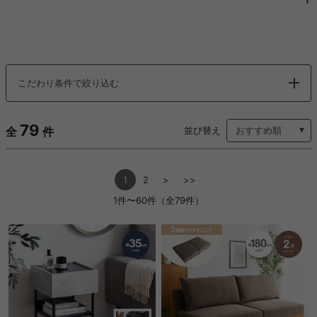
こだわり条件で絞り込む
79
全
件
並び替え
1
2
>
>>
1件〜60件（全79件）