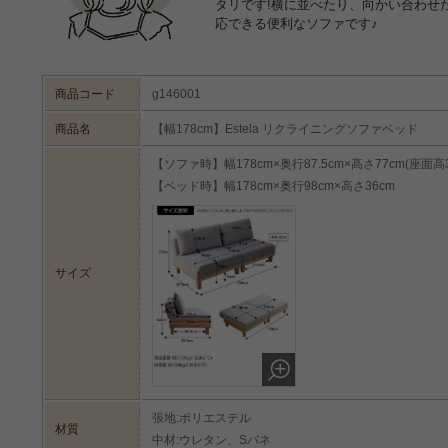
タリです!横に並べたり、向かい合わせ
応できる便利なソファです♪
商品コード
g146001
商品名
【幅178cm】Estela リクライニングソファベッド
【ソファ時】幅178cm×奥行87.5cm×高さ77cm(座面高3
【ベッド時】幅178cm×奥行98cm×高さ36cm
広々使えて省スペースな1台2役
サイズ
ソファ1台分の設置スペースでベッドとソファが手に入ります。
らしやワンルームなどの限られたスペースのお部屋にもおすすめ
張地:ポリエステル
材質
中材:ウレタン、Sバネ