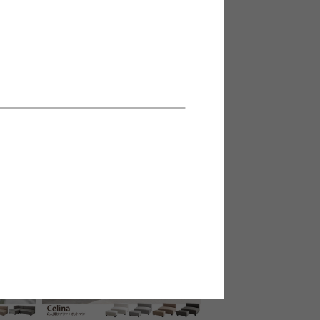
ァ
【幅143cm】オットマン付きカウ
チソファ
送料無料
3
件
2
件
¥29,999
在庫：△