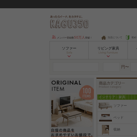
50万人
当店について
初め
メンバー登録数
突破！
ソファー
リビング家具
Sofa
Living Furniture
円〜
インテリア・家具
ソファー
ベッド
収納