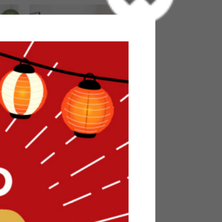
クロー
【2点セット】オットマン付き2人
掛けソファ
送料無料
120
件
19
件
¥27,999
在庫：〇