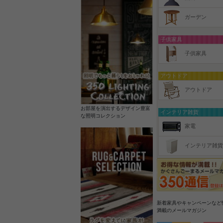
ガーデン
子供家具
子供家具
アウトドア
アウトドア
お部屋を演出するデザイン豊富
インテリア雑貨
な照明コレクション
家電
インテリア雑貨
新着家具やキャンペーンなど
満載のメールマガジン