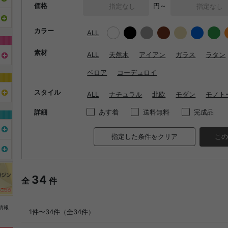
価格
円～
カラー
ALL
素材
ALL
天然木
アイアン
ガラス
ラタン
ベロア
コーデュロイ
スタイル
ALL
ナチュラル
北欧
モダン
モノト
詳細
あす着
送料無料
完成品
指定した条件をクリア
この
34
全
件
情報
1件〜34件（全34件）