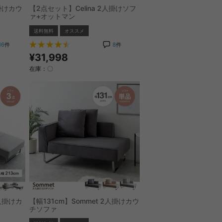
人掛けカウ
【2点セット】Celina 2人掛けソフ
ァ+オットマン
送料無料
オススメ
16
件
8
件
¥31,998
在庫：〇
人掛けカ
【幅131cm】Sommet 2人掛けカウ
ン
チソファ