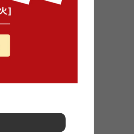
ウチソファ
【2点セット】オットマン付きカウ
チソファ
送料無料
54
件
2
件
¥24,999
在庫：〇