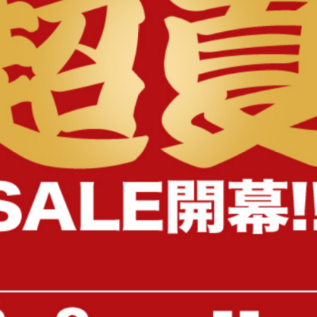
様へ
【幅135cm】オットマン付き2人掛
Spica カウチソファ
けソファ
送料無料
オススメ
送料無料
オススメ
91
件
¥28,999
¥29,999
在庫：〇
在庫：△