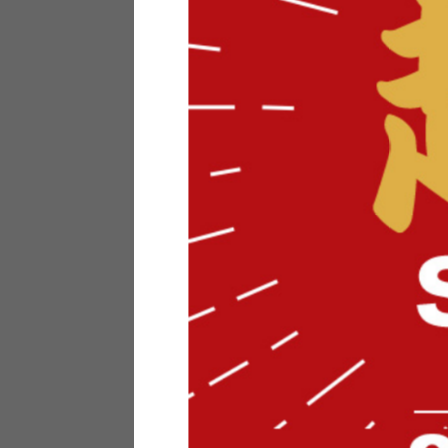
テリアにお悩みの法人のお客
ポイントシステムとは
特定商取引法について
メーカー様へのご案内
メディアへのリース
サイトマップ
お役立ち情報
どうする？不要家具！
家具お部屋に入る？
コーデテクニック
インテリア用語辞典
素材用語辞典
営業日カレンダー
2026年 8月
日
月
火
水
木
金
土