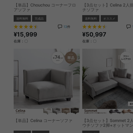
【単品】Chouchou コーナーフロ
【3点セット】Celina 2
アソファ
チソファ
送料無料
完成品
送料無料
オススメ
13
件
¥15,999
¥50,997
在庫：〇
在庫：〇
【単品】Celina コーナーソファ
【3点セット】Sommet 2
ウチソファ2脚+オットマ