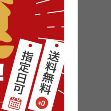
【幅178cm】Cody コンセント・
オットマン付き2人掛けカウチソフ
ァ
送料無料
139
件
26
件
¥29,999
在庫：△