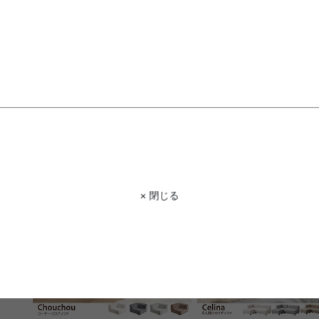
【2点セット】Chouchou 1人掛け
【3点セット】フロアソフ
+コーナーフロアソファ
送料無料
完成品
送料無料
完成品
20
件
¥30,998
¥16,999
在庫：〇
在庫：△
× 閉じる