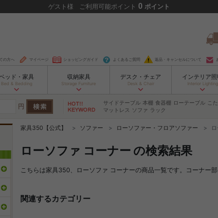
0
ゲスト
様
ご利用可能ポイント
ポイント
ての方へ
マイページ
ショッピングガイド
よくあるご質問
返品・キャンセルについて
ベッド・家具
収納家具
デスク・チェア
インテリア照
Bed & Bedding
Storage Furniture
Desk & Chair
Interior Lighting
サイドテーブル
本棚
食器棚
ローテーブル
こた
円
マットレス
ソファ
ラック
家具350【公式】
ソファー
ローソファー・フロアソファー
ロ
ローソファ コーナー の検索結果
こちらは家具350、ローソファ コーナーの商品一覧です。コーナー
関連するカテゴリー