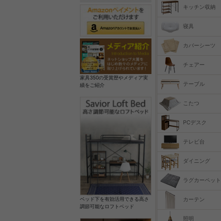
キッチン収納
寝具
カバーシーツ
チェアー
家具350の受賞歴やメディア実
テーブル
績をご紹介
こたつ
PCデスク
テレビ台
ダイニング
ラグカーペット
カーテン
ベッド下を有効活用できる高さ
調節可能なロフトベッド
照明