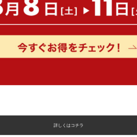
【幅97cm】Wannaes コーナーソ
【幅165cm】3人掛けカ
ファ
送料無料
送料無料
オススメ
19
件
¥25,999
¥43,999
在庫：〇
在庫：〇
詳しくはコチラ