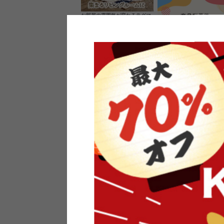
お部屋の雰囲気が変わるラグマ
ット＆カーペット
家具のレビューを書くと10%O
ーポンプレゼント
素材の良さを活かしたウッドソ
ケットのペンダントライト
インフォメーション
よくあるご質問
送料・お支払い
オフィスやモデルハウスなど
返品・交換