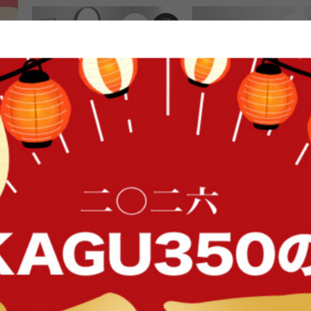
FFク
【2点セット】3人掛けカウチソフ
【2点セット】 ファブリッ
ァ
ソファ
送料無料
送料無料
オススメ
7
件
¥37,999
¥39,999
在庫：〇
在庫：〇
イン