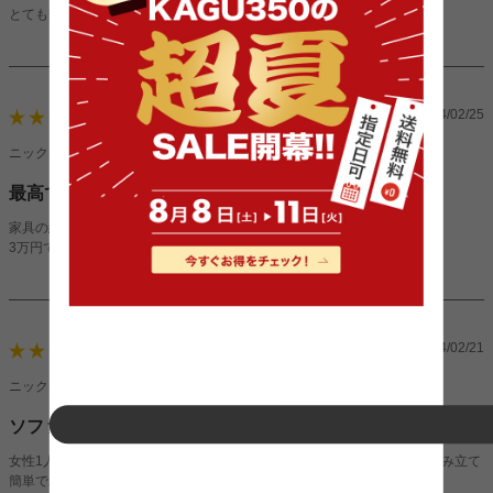
とても安くてお得な買い物ができました
2024/02/25
5
ニックネーム：がりさん（男性）
最高です。
家具の組み立てはわかりやすかったです。
3万円でこのクオリティは最高です。
2024/02/21
5
ニックネーム：りーさん（女性）
ソファー
女性1人で30分前後で組み立てることができた。発送早くてやすいし、組み立て
簡単で助かりました。