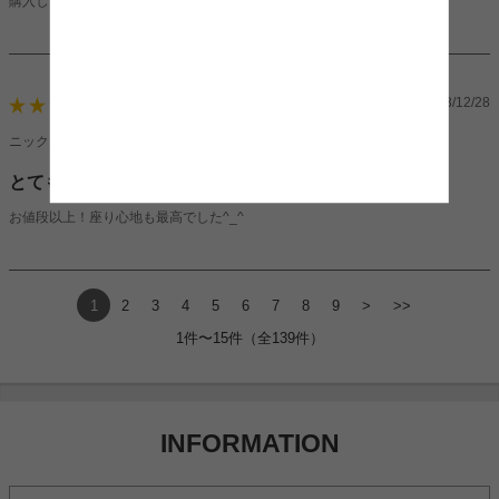
購入して良かったと思います。素敵なソファです。
2023/12/28
5
ニックネーム：カニさんさん（女性）
とても良い！！
お値段以上！座り心地も最高でした^_^
1
2
3
4
5
6
7
8
9
>
>>
1件〜15件（全139件）
INFORMATION