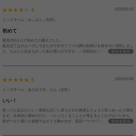
2025/01/15
4
ニックネーム：みぃさん（女性）
初めて
家具350さんで初めての購入でした。
組み立てはスムーズにできたのですがソファの脚や肘掛けを探すのに苦戦しまし
た。ちゃんと読まなかった私が悪いのですが…一見部品が足りないとなってしま
続きを見る
ってよく見ると肘掛けはAの中に入ってます。とまさかの座る部分の中にありま
した。部品は記載なかったのですが同じくファスナーの中にしまってありまし
た。
組み立てた後は使い勝手がとてもよく大変気に入っています。
このお値段でソファが買えると思ってなかったのでとてもいい買い物ができまし
2025/01/08
5
た。おすすめです。
ニックネーム：あさみです。さん（女性）
いい！
思ってた以上にいい！座面も広いし背もたれの角度もちょうど良くゆったり座れ
ます。全体的に硬めだけど、へたってくることとか考えるとこれでもいいかも。
段ボールで届いた状態ではとても動かせず、部品一つづつ2階へ運ぼうと思った
続きを見る
ら危ないかも。組み立ては簡単だけど女の人1人だと疲れる(笑)