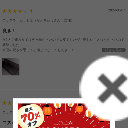
2024/05/14
4
ニックネーム：もようがえちゅうさん（女性）
良き！
女1人で組み立ては少々重かったので大変でしたが、難しいことはなかったので
簡単でした！
座面の硬さが思ってる感じでとっても良き！！
続きを見る
座ってすぐにトリコになりました。
硬めを求めてる方にはオススメですよ！
2024/03/21
4
ニックネーム：えんさん（女性）
コスパいい