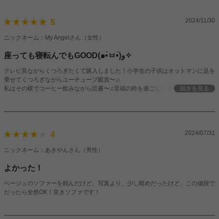
2024/11/30
5
ニックネーム：My Angelさん（女性）
座っても寝転んでもGOOD(๑•̀ㅂ•́)و✧
テレビ見ながらくつろぎたくて購入しました！小学生の子供はオットマンに足を
乗せてくつろぎながらユーチューブ鑑賞〜♫
私はその横でコーヒー飲みながら読書〜♫至福の時を過ごしてます♡色はブルー
続きを見る
を購入！思ったよりシックな色合いなので濃いめのフローリングに映えました
(❁´ω`❁)
座面は硬めなので沈み過ぎず座り心地も最高です！
パパも座るとちょっと窮屈だけど、それはそれでぴったりくっついて仲良し家族
してます笑
2024/07/31
4
本当に買ってよかったです！
ニックネーム：あきやんさん（男性）
よかった！
ベージュのソファーを頼んだけど、写真より、少し暗めだったけど、この値段で
だったら全然OK！良きソファです！