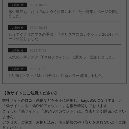
2024/10/23
お知らせ
寒い季節もこたつでぬくぬく快適に♪『こたつ特集』ページ公開し
ました。
2024/10/23
お知らせ
もうすぐクリスマスの季節！『クリスマスコレクション2024』ペ
ージ公開しました。
2022/11/08
お知らせ
人気のＬ字デスク『Fine(ファイン)』に新カラー追加しました。
2022/11/08
お知らせ
2人掛けソファ『Moss(モス)』に新カラー追加しました。
【偽サイトにご注意ください】
弊社サイトのロゴ・画像などを不正に使用し、kagu350になりすました
「偽サイト」や「偽SNSアカウント」を複数確認しております。
こうした「偽サイト」「偽SNSアカウント」は、当店と全く関係がござい
ません。
アクセス、ご注文、お振り込み、個人情報のやり取りをされないようご注
意ください。