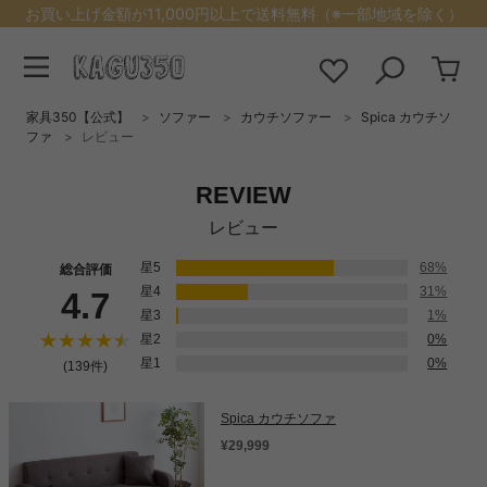
お買い上げ金額が11,000円以上で送料無料（※一部地域を除く）
家具350【公式】
ソファー
カウチソファー
Spica カウチソ
ファ
レビュー
REVIEW
レビュー
星5
68%
総合評価
星4
31%
4.7
星3
1%
星2
0%
星1
0%
(139件)
Spica カウチソファ
¥29,999