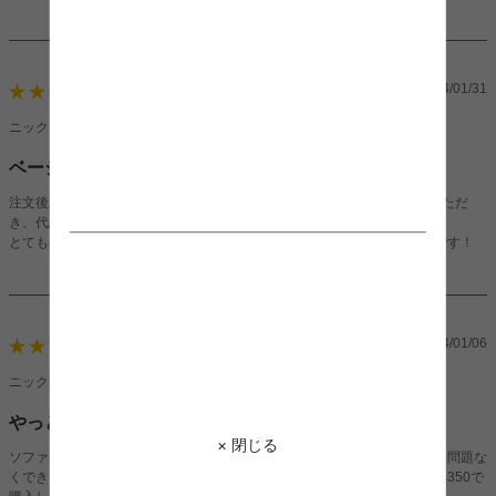
2024/01/31
5
ニックネーム：りささん（女性）
ベージュ頼みました
注文後2日で届き、初期不良がありましたが電話した所、すぐ対応していただ
き、代品も2日後に届きました。
とても早い対応で届いたソファも組み立てが楽でいい感じなので大満足です！
2024/01/06
5
ニックネーム：wat101さん（男性）
やっと届きました！
× 閉じる
ソファを使用するのは初めてですが、色味も思っていた通りで組み立ても問題な
くできました！長く使いたいので色々なソファを探していましたが、家具350で