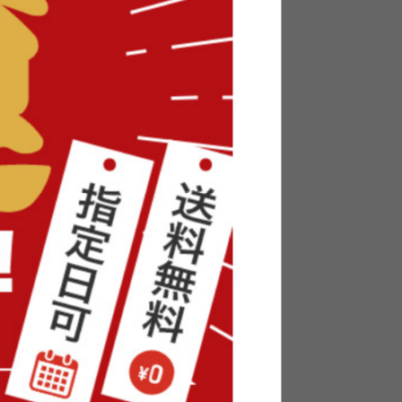
ビスタ
【幅178cm】Cody コンセント・
オットマン付き2人掛けカウチソフ
ァ
送料無料
2
件
26
件
クーポン利用で
¥25,499
¥29,999→
在庫：△