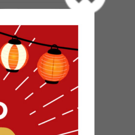
ウチソフ
【2点セット】オットマン付き2人
掛けソファ
送料無料
7
件
19
件
クーポン利用で
¥23,799
¥27,999→
在庫：〇