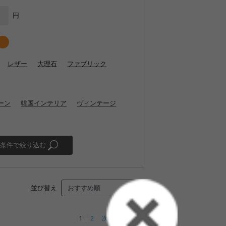
円
レザー
大理石
ファブリック
ーン
韓国インテリア
ヴィンテージ
条件で絞り込む
並び替え
1
2
次へ
最後へ