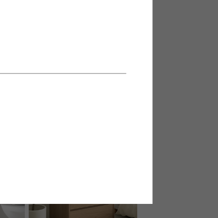
ド
【幅90～163cm】伸縮テレビ台
送料無料
4
件
4
件
¥9,999
在庫：〇