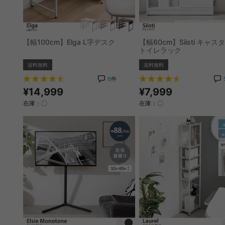
【幅100cm】Elga L字デスク
【幅60cm】Siisti キャ
トイレラック
送料無料
送料無料
6
件
¥14,999
¥7,999
在庫：〇
在庫：〇