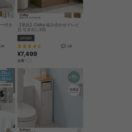
スター付き
【単品】Colby 組み合わせテレビ
台 引き出し2段
送料無料
5
件
8
件
¥7,499
在庫：〇