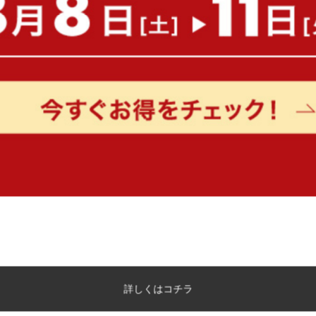
【幅74～122.5cm】伸縮スライド
【幅165cm】3人掛けカ
台付きキッチンカウンター
送料無料
送料無料
オススメ
3
件
クーポン利用で
クーポン利用で
¥13,599
¥37,399
¥15,999→
¥43,999→
在庫：〇
在庫：〇
詳しくはコチラ