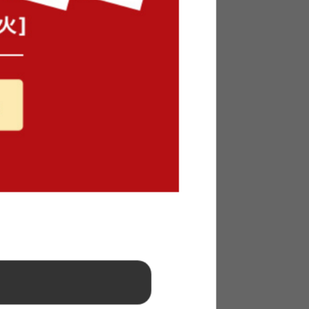
ウチソファ
【2点セット】オットマン付きカウ
チソファ
送料無料
54
件
2
件
クーポン利用で
¥21,249
¥24,999→
在庫：〇