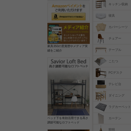
キッチン収納
寝具
カバーシーツ
チェアー
家具350の受賞歴やメディア実
テーブル
績をご紹介
こたつ
PCデスク
テレビ台
ダイニング
ラグカーペット
カーテン
ベッド下を有効活用できる高さ
調節可能なロフトベッド
照明