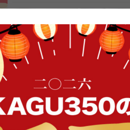
FFク
【幅120cm】L字デスク
【2点セット】3人掛けカ
ァ
送料無料
送料無料
28
件
クーポン利用で
クーポン利用で
¥14,449
¥32,299
¥16,999→
¥37,999→
在庫：〇
在庫：〇
イン