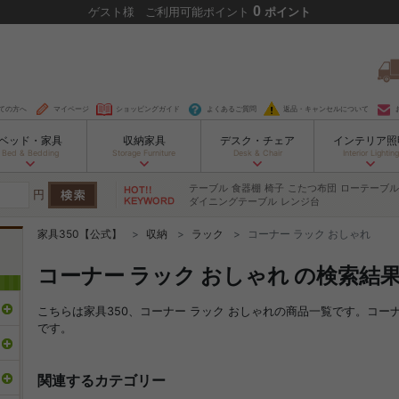
0
ゲスト
様
ご利用可能ポイント
ポイント
ての方へ
マイページ
ショッピングガイド
よくあるご質問
返品・キャンセルについて
ベッド・家具
収納家具
デスク・チェア
インテリア照
Bed & Bedding
Storage Furniture
Desk & Chair
Interior Lighting
テーブル
食器棚
椅子
こたつ布団
ローテーブル
円
ダイニングテーブル
レンジ台
家具350【公式】
収納
ラック
コーナー ラック おしゃれ
コーナー ラック おしゃれ の検索結
こちらは家具350、コーナー ラック おしゃれの商品一覧です。コ
です。
関連するカテゴリー