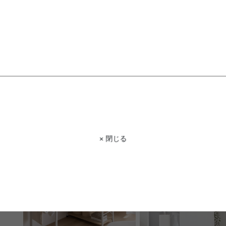
【幅15cm】スリムトイレ収納
Ines 棚付きテレビスタン
送料無料
送料無料
オススメ
3
件
¥8,999
¥9,999
在庫：〇
在庫：〇
× 閉じる