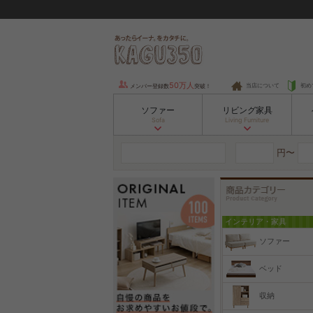
50万人
当店について
初め
メンバー登録数
突破！
ソファー
リビング家具
Sofa
Living Furniture
円〜
インテリア・家具
ソファー
ベッド
収納