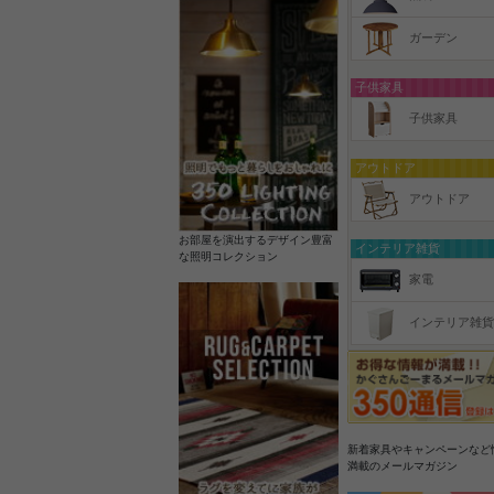
ガーデン
子供家具
子供家具
アウトドア
アウトドア
お部屋を演出するデザイン豊富
インテリア雑貨
な照明コレクション
家電
インテリア雑貨
新着家具やキャンペーンなど
満載のメールマガジン