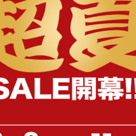
様へ
【幅75～133cm】伸縮型テレビボ
キャスター付き多機能テレ
ード
ンド
送料無料
オススメ
送料無料
82
件
¥5,999
¥14,999
在庫：〇
在庫：〇