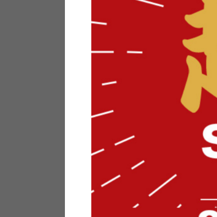
テリアにお悩みの法人のお客
ポイントシステムとは
特定商取引法について
メーカー様へのご案内
メディアへのリース
サイトマップ
お役立ち情報
どうする？不要家具！
家具お部屋に入る？
コーデテクニック
インテリア用語辞典
素材用語辞典
営業日カレンダー
2026年 8月
日
月
火
水
木
金
土