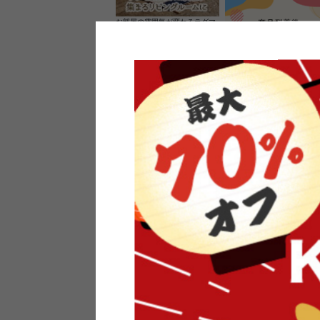
お部屋の雰囲気が変わるラグマ
ット＆カーペット
家具のレビューを書くと10%O
ーポンプレゼント
素材の良さを活かしたウッドソ
ケットのペンダントライト
インフォメーション
よくあるご質問
送料・お支払い
オフィスやモデルハウスなど
返品・交換