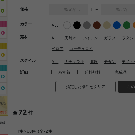
価格
円～
カラー
ALL
素材
ALL
天然木
アイアン
ガラス
ラタン
ベロア
コーデュロイ
スタイル
ALL
ナチュラル
北欧
モダン
モノト
詳細
あす着
送料無料
完成品
指定した条件をクリア
この
72
全
件
情報
1件〜60件（全72件）