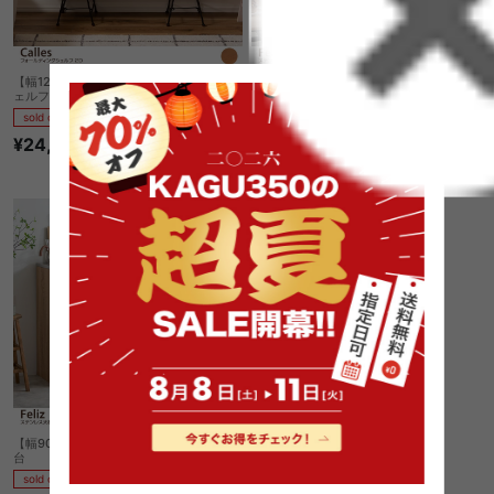
【幅120cm】Calles フォールディングシ
【幅90cm】Feliz ステンレス天板食器棚
ェルフ 2段
sold out
sold out
¥24,410
4
件
¥49,999
【幅90cm】Feliz ステンレス天板レンジ
台
sold out