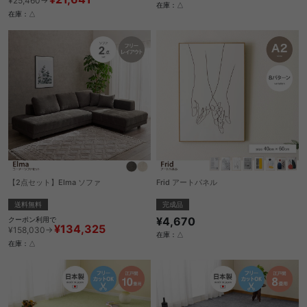
¥25,460→
在庫：△
在庫：△
【2点セット】Elma ソファ
Frid アートパネル
送料無料
完成品
¥4,670
クーポン利用で
¥134,325
¥158,030→
在庫：△
在庫：△