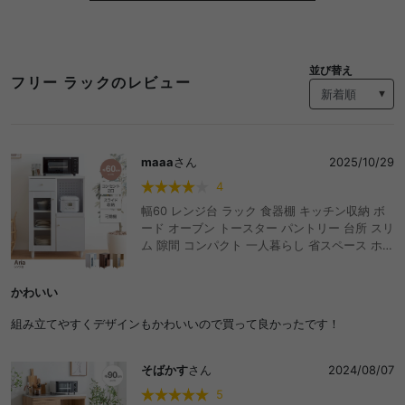
並び替え
フリー ラックのレビュー
maaa
さん
2025/10/29
4
幅60 レンジ台 ラック 食器棚 キッチン収納 ボ
ード オーブン トースター パントリー 台所 スリ
ム 隙間 コンパクト 一人暮らし 省スペース ホワ
イト 木製 木目調 天然木 リビング ダイニング
引き出し ガラス扉 スライドトレー レール 可動
かわいい
棚 通気孔 2口コンセント おしゃれ おすすめ 安
い
組み立てやすくデザインもかわいいので買って良かったです！
そばかす
さん
2024/08/07
5