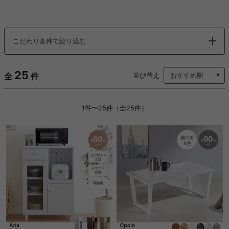
こだわり条件で絞り込む
25
全
件
並び替え
1件〜25件（全25件）