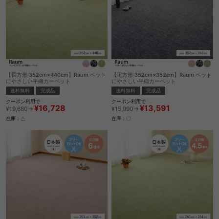
【長方形:352cm×440cm】Raum ペット
【正方形:352cm×352cm】Raum ペット
にやさしい平織カーペット
にやさしい平織カーペット
送料無料
完成品
送料無料
完成品
クーポン利用で
クーポン利用で
¥16,728
¥13,591
¥19,680→
¥15,990→
在庫：△
在庫：〇