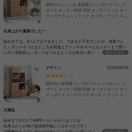
幅90cm レンジ台 食器棚 レンジボード カップ
ボード キッチン収納 収納 キッチンラック キッ
チンボード レンジラック キッチン ラック ステ
ンレス ステンレス天板 大型レンジ対応 大型レ
ンジ おしゃれ コンパクト 一人暮らし ワンルー
出来上がり最高でした^ ^
ム テレワーク 在宅 スライドレール 炊飯器 コン
セント付き 2口 4口 炊飯器ラック スライド棚
組み立ては、女1人でもできました。できるか不安でしたが、簡単でし
おしゃれ おすすめ 安い
た！ボンドをつけるところを間違えてペンチをホームセンターまで買い
に行く羽根目に…ボンドをつけるところは本当に気をつけてください
続きを見る
笑 ステンレス天台がお気に入りです！！かっこいい！
ナナ
さん
2024/08/05
4
幅90cm 食器棚 カップボード レンジ台 レンジ
ボード キッチン収納 収納 キッチンラック キッ
チンボード レンジラック キッチン ラック ステ
ンレス ステンレス天板 大型レンジ対応 大型レ
ンジ 大容量 おしゃれ コンパクト 一人暮らし ワ
大満足
ンルーム テレワーク 在宅 スライドレール 炊飯
器 コンセント付き 2口 4口 炊飯器ラック スラ
組み立てが2人で4時間くらいかかりましたが
イド棚 おしゃれ おすすめ 安い
出来上がった時の達成感半端じゃなかったです！
説明書がもう少し分かりやすいとより良いと思います
続きを見る