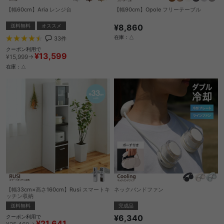
【幅60cm】Aria レンジ台
【幅90cm】Opole フリーテーブル
送料無料
オススメ
¥8,860
在庫：△
33
件
クーポン利用で
¥13,599
¥15,999→
在庫：△
【幅33cm×高さ160cm】Rusi スマートキ
ネックバンドファン
ッチン収納
完成品
送料無料
¥6,340
クーポン利用で
¥21,641