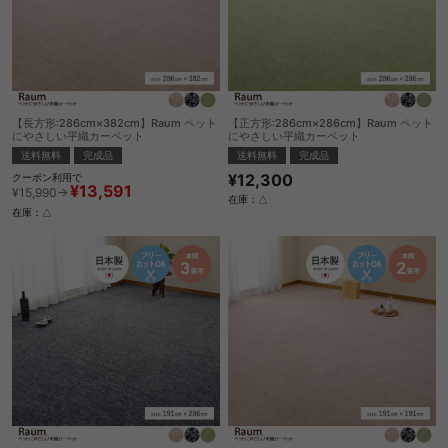
【長方形:286cm×382cm】Raum ペット
【正方形:286cm×286cm】Raum ペット
にやさしい平織カーペット
にやさしい平織カーペット
送料無料
完成品
送料無料
完成品
¥12,300
クーポン利用で
¥13,591
¥15,990→
在庫：△
在庫：△