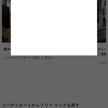
ストー
軽やかに整えるナチュラルモダン空間
ン空間
このコーディネートを詳しく見る >
このコ
コーディネートからフリー ラックを探す