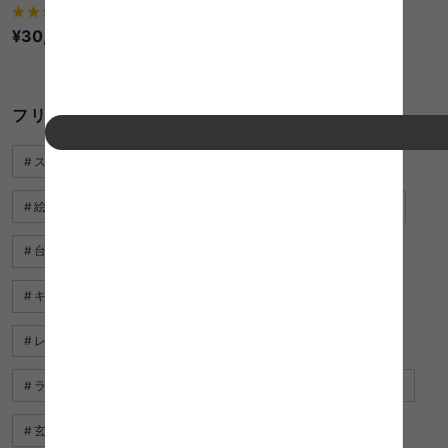
3
件
¥30,599
1件〜25件（全25件）
フリー ラックに関するキーワード
スリム ラック
キャスター付き ハンガーラック
絵本 おもちゃ ラック
ラック 白
ディスプレイ ラック
台所 ラック
トイレ ラック スリム
キッチンカウンター ブラック
キッチン 調味料 ラック
レンジラック
ワイン ラック
ゴミ箱上 ラック
ラック ブラウン
チェスト ブラック
ゴミ箱収納 ラック
玄関 ハンガーラック
スパイス ラック おしゃれ