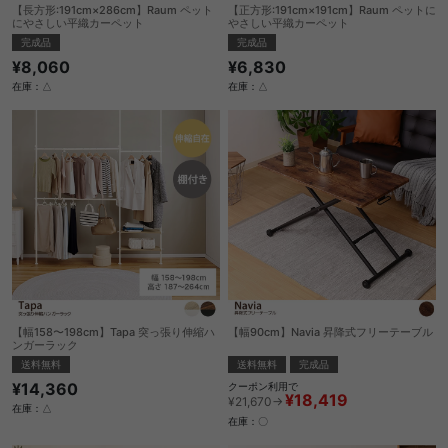
【長方形:191cm×286cm】Raum ペット
【正方形:191cm×191cm】Raum ペットに
にやさしい平織カーペット
やさしい平織カーペット
完成品
完成品
¥8,060
¥6,830
在庫：△
在庫：△
【幅158〜198cm】Tapa 突っ張り伸縮ハ
【幅90cm】Navia 昇降式フリーテーブル
ンガーラック
送料無料
完成品
送料無料
¥14,360
クーポン利用で
¥18,419
¥21,670→
在庫：△
在庫：〇