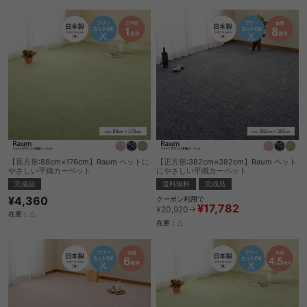
【長方形:88cm×176cm】Raum ペットに
【正方形:382cm×382cm】Raum ペット
やさしい平織カーペット
にやさしい平織カーペット
完成品
送料無料
完成品
¥4,360
クーポン利用で
¥17,782
¥20,920→
在庫：△
在庫：△