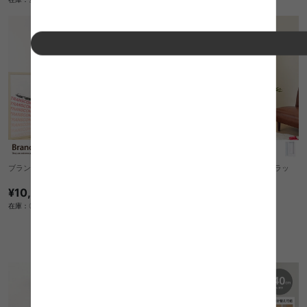
ブランチ ポールスタンド
Anri Hanger Rack(アンリハンガーラッ
ク) 150cmタイプ
¥10,070
送料無料
在庫：〇
1
件
クーポン利用で
¥31,705
¥37,300→
在庫：△