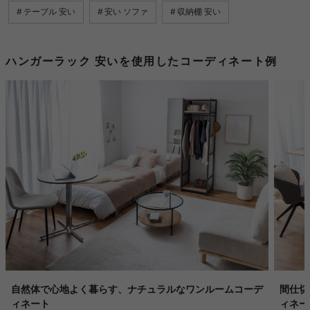
テーブル 安い
安い ソファ
収納棚 安い
ハンガーラック 安いを使用したコーディネート例
自然体で心地よく暮らす、ナチュラルなワンルームコーデ
間仕切
ィネート
ィネー