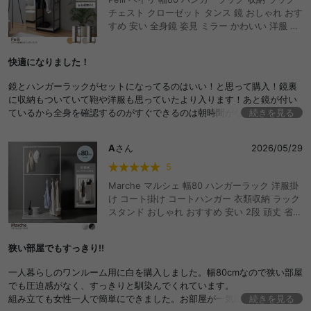
チェスト クローゼット タンス 鏡 おしゃれ おす
すめ 安い 全身鏡 姿見 ミラー かわいい 洋服 衣
類 玄関 家族 ファミリー 小さい 可動棚 ワイド
ワードローブ コートハンガー コート掛け オー
快適になりました！
プンラック シェルフ S字フック 一人暮らし 二
人 大容量 リビング ダイニング 寝室 身支度
鏡とハンガーラックがセットになってるのはいい！と思って購入！鏡裏
に収納もついていて鞄や洋服も思っていたより入ります！あと鏡が付い
ているから全身を確認するのがすぐできるのは朝時間がないバタバタし
続きを見る
ているときとか特に有難い。あと部屋に合わせて組立方を替えれるがす
ごくいいと思ったので、買ってよかった商品です！！
A
さん
2026/05/29
5
Marche マルシェ 幅80 ハンガーラック 洋服掛
け コート掛け コートハンガー 衣類収納 ラック
スタンド おしゃれ おすすめ 安い 2段 頑丈 省ス
ペース 可動式 ロングコート S字フック付き 棚
付き 一人暮らし キッズ ファミリー 玄関 リビン
狭い部屋でもすっきり!!
グ ワンルーム 寝室
一人暮らしのワンルーム用に白を購入しました。幅80cmなので狭い部屋
でも圧迫感がなく、すっきりと馴染んでくれています。
組み立ても女性一人で簡単にできました。お部屋が一気におしゃれにな
続きを見る