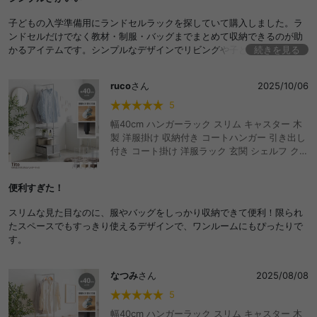
子どもの入学準備用にランドセルラックを探していて購入しました。ラ
ンドセルだけでなく教材・制服・バッグまでまとめて収納できるのが助
かるアイテムです。シンプルなデザインでリビングや子ども部屋に置い
続きを見る
ても浮かないのも嬉しいポイント。
ruco
さん
2025/10/06
5
幅40cm ハンガーラック スリム キャスター 木
製 洋服掛け 収納付き コートハンガー 引き出し
付き コート掛け 洋服ラック 玄関 シェルフ クロ
ーゼット 押入れ 洗濯 スチール 頑丈 衣類 隙間
収納 衣装 棚付き かわいい かっこいい おしゃれ
便利すぎた！
おすすめ 安い 可動棚 キャスター付き マルチ 木
目調 石目調 上着掛け トローリー アジャスター
スリムな見た目なのに、服やバッグをしっかり収納できて便利！限られ
たスペースでもすっきり使えるデザインで、ワンルームにもぴったりで
す。
なつみ
さん
2025/08/08
5
幅40cm ハンガーラック スリム キャスター 木