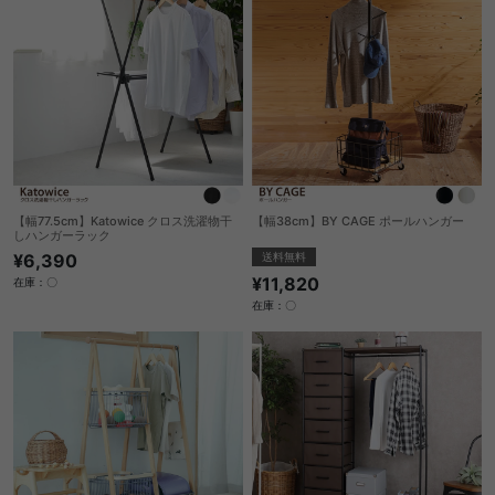
【幅77.5cm】Katowice クロス洗濯物干
【幅38cm】BY CAGE ポールハンガー
しハンガーラック
送料無料
¥6,390
¥11,820
在庫：〇
在庫：〇