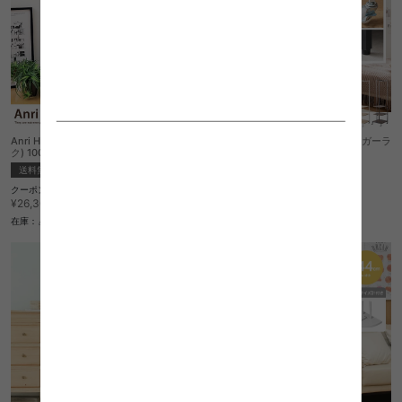
Anri Hanger Rack(アンリハンガーラッ
【幅40cm】Tito 棚付きスリムハンガーラ
ク) 100cmタイプ
ック
送料無料
sold out
クーポン利用で
5
件
¥22,355
¥26,300→
¥6,999
在庫：△