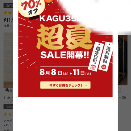
送料無料
1
件
2
件
¥8,810
¥11,510
在庫：〇
在庫：△
Elvis インダストリアルシリーズ ハンガー
Porta 押入れ伸縮頑丈ハンガー 半間用(幅
ラック
60〜100cm)
送料無料
送料無料
クーポン利用で
1
件
¥13,906
¥16,360→
クーポン利用で
¥16,456
在庫：△
¥19,360→
在庫：△