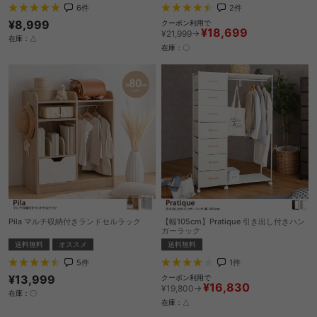
6
件
2
件
¥8,999
クーポン利用で
¥18,699
¥21,999→
在庫：△
在庫：〇
Pila マルチ収納付きランドセルラック
【幅105cm】Pratique 引き出し付きハン
ガーラック
送料無料
オススメ
送料無料
5
件
1
件
¥13,999
クーポン利用で
¥16,830
¥19,800→
在庫：〇
在庫：△