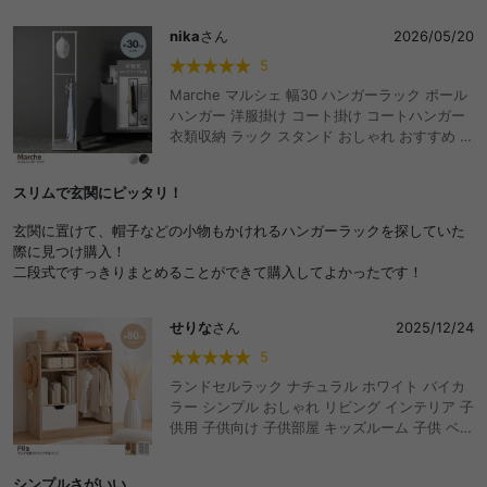
って嬉しいです。
nika
さん
2026/05/20
5
Marche マルシェ 幅30 ハンガーラック ポール
ハンガー 洋服掛け コート掛け コートハンガー
衣類収納 ラック スタンド おしゃれ おすすめ 安
い スリム 2段 頑丈 小さめ 省スペース 可動式
ロングコート S字フック付き 棚付き 一人暮らし
スリムで玄関にピッタリ！
キッズ ファミリー 玄関 リビング ワンルーム 寝
室
玄関に置けて、帽子などの小物もかけれるハンガーラックを探していた
際に見つけ購入！
二段式ですっきりまとめることができて購入してよかったです！
せりな
さん
2025/12/24
5
ランドセルラック ナチュラル ホワイト バイカ
ラー シンプル おしゃれ リビング インテリア 子
供用 子供向け 子供部屋 キッズルーム 子供 ベビ
ー 入園 入学 キッズ ラック ワードローブ おし
ゃれ おすすめ 安い
シンプルさがいい