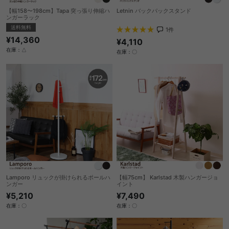
【幅158〜198cm】Tapa 突っ張り伸縮ハ
Letnin バックパックスタンド
ンガーラック
送料無料
1
件
¥14,360
¥4,110
在庫：△
在庫：〇
Lamporo リュックが掛けられるポールハ
【幅75cm】 Karlstad 木製ハンガージョ
ンガー
イント
¥5,210
¥7,490
在庫：〇
在庫：〇