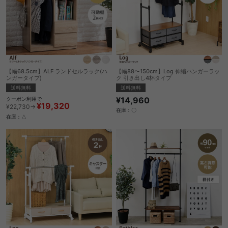
【幅68.5cm】ALF ランドセルラック(ハ
【幅88〜150cm】Log 伸縮ハンガーラッ
ンガータイプ)
ク 引き出し4杯タイプ
送料無料
送料無料
¥14,960
クーポン利用で
¥19,320
¥22,730→
在庫：〇
在庫：△