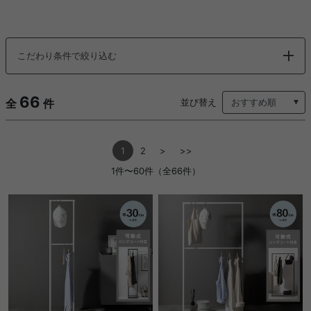
こだわり条件で絞り込む
66
全
件
並び替え
1
2
>
>>
1件〜60件（全66件）