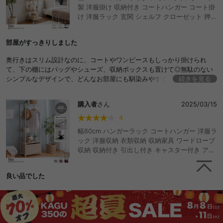
製 洋服掛け 収納付き コートハンガー コート掛
け 洋服ラック 玄関 シェルフ クローゼット 押入
れ 洗濯 スチール 頑丈 衣類 隙間収納 衣装 棚付
き かわいい かっこいい おしゃれ おすすめ 安い
部屋がすっきりしました
可動棚 キャスター付き マルチ 木目調 石目調 上
着掛け トローリー アジャスター
奥行きはスリム設計なのに、コートやワンピースもしっかり掛けられ
て、下の棚にはバッグやシューズ、収納ボックスも置けて◎無駄のない
シンプルなデザインで、どんなお部屋にも馴染みやすく、見せる収納と
続きを見る
しても優秀。ごちゃつきがちな服や小物をスッキリ＆おしゃれにまとめ
てくれる、頼れる相棒的アイテムです。
購入者
さん
2025/03/15
4
幅60cm ハンガーラック コートハンガー 洋服ラ
ック 洋服収納 衣類収納 収納家具 ワードローブ
収納 収納付き 引出し付き キャスター付き アジ
ャスター付き 一人暮らし ワンルーム コンパク
ト 可動棚 棚 スリム 木目調 白 おしゃれ 6段 6
良い品でした
段階 調節可能 シェルフ ラック オープンラック
おしゃれ棚 収納棚 おしゃれ おすすめ 安い
玄関で使用しますが、予想以上にサイズ感もピッタリで満足でした。
商品は丁寧に梱包されており、組み立てのネジ類も小分けされており好
感でした。
続きを見る
組立は、ある程度の経験があれば1時間あれば十分可能と思います。