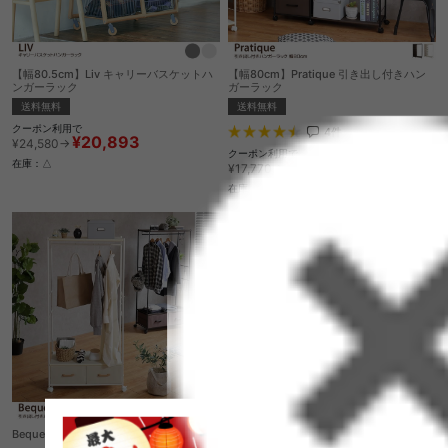
【幅80.5cm】Liv キャリーバスケットハ
【幅80cm】Pratique 引き出し付きハン
ンガーラック
ガーラック
送料無料
送料無料
クーポン利用で
4
件
¥20,893
¥24,580→
クーポン利用で
¥15,104
在庫：△
¥17,770→
在庫：△
Bequem 引き出し付きハンガーラック
【幅45cm】 Rossini キッズハンガー