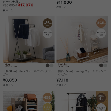
¥11,000
クーポン利用で
¥17,076
¥20,090→
在庫：△
在庫：△
【幅86cm】Plats フォールディングハン
【幅50.5cm】Smidig フォールディング
ガー
ハンガー
¥8,850
¥7,110
在庫：△
在庫：△