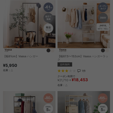
【幅61cm】Vaasa ハンガー
【幅67.5〜152cm】Vaasa ハンガーラッ
ク
¥5,950
送料無料
在庫：△
1
件
クーポン利用で
¥18,453
¥21,710→
在庫：△