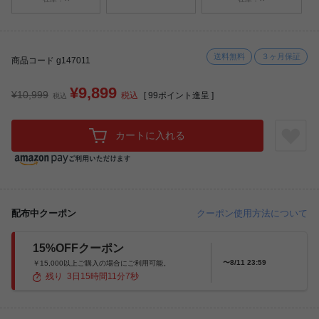
送料無料
３ヶ月保証
商品コード g147011
¥9,899
¥10,999
税込
[
99
ポイント進呈 ]
税込
カートに入れる
配布中クーポン
クーポン使用方法について
15%OFFクーポン
〜8/11 23:59
￥15,000以上ご購入の場合にご利用可能。
残り
3
日
15
時間
11
分
5
秒