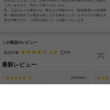
出荷元によりましては、お届け日時のご指定を承る事が出来ない場合も
ございますので、予めご了承くださいませ。
尚、上記のような場合には、弊社より手配ののち、配送業者から日程調
整・確認の意向でお電話を差し上げる場合もございますのでその際は大
変お手数ですが、ご対応の程よろしくお願いいたします。
この商品のレビュー
4.8
総合評価
5件
最新レビュー
5
2025/08/01
ニックネーム：ポンさん
（女性）
ニックネー
良い感じの抜け感◎
ちょう
置くだけで部屋に抜け感がでてとても良い感じです！見た目
ガラス天
もおしゃれで、サイズも一人暮らしにはちょうどいいです。
て、狭め
ガラス部分がフレームで囲まれてるので安心です。大切に使
インだか