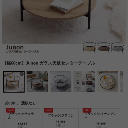
【幅60cm】Junon ガラス天板センターテーブル
選択中：
選択なし
ブラック/ナチュラ
ブラック/ストーングレ
ブラック/ブラウン
ル
ー
¥9,899
¥9,899
¥9,899
在庫：✕
在庫：✕
在庫：✕