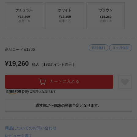
ナチュラル
ホワイト
ブラウン
¥19,260
¥19,260
¥19,260
在庫：✕
在庫：△
在庫：✕
送料無料
３ヶ月保証
商品コード g1806
¥19,260
税込
[
193
ポイント進呈 ]
カートに入れる
通常8/17〜8/26の発送予定となります。
商品についてのお問い合わせ
レビューを書く