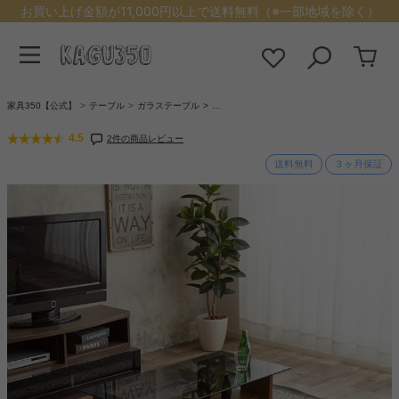
お買い上げ金額が11,000円以上で送料無料（※一部地域を除く）
家具350【公式】
テーブル
ガラステーブル
…
4.5
2件の商品レビュー
送料無料
３ヶ月保証