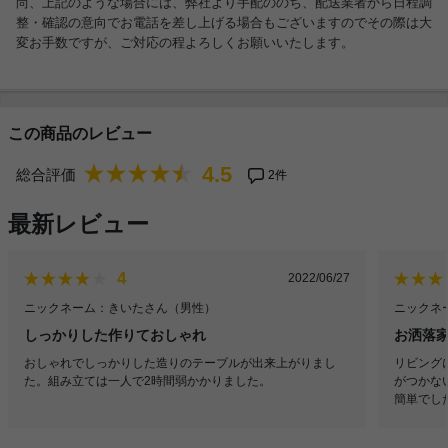
尚、上記のような場合には、弊社より手配ののち、配送業者から日程調
整・確認の意向でお電話を差し上げる場合もございますのでその際は大
変お手数ですが、ご対応の程よろしくお願いいたします。
この商品のレビュー
4.5
総合評価
2件
最新レビュー
4
2022/06/27
ニックネーム：きいたさん
（男性）
ニックネ
しっかりした作りておしゃれ
お洒落
おしゃれでしっかりした造りのテーブルが出来上がりまし
リビング
た。組み立ては一人で2時間弱かかりました。
がつかな
簡単でし