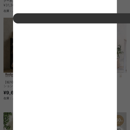
クーポン利用で
¥26,656
在庫：△
¥31,360→
在庫：△
Pond レンジワゴン
【幅104cm】Rodas カウンター専用オプ
ションテーブル
¥9,640
2
件
在庫：△
¥8,170
在庫：〇