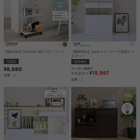
【幅41cm】Colorno 3段ワゴン ワイド
【幅60cm】Luce カウンター下収納キャ
ビネット
完成品
送料無料
¥8,880
クーポン利用で
¥15,997
¥18,820→
在庫：△
在庫：△