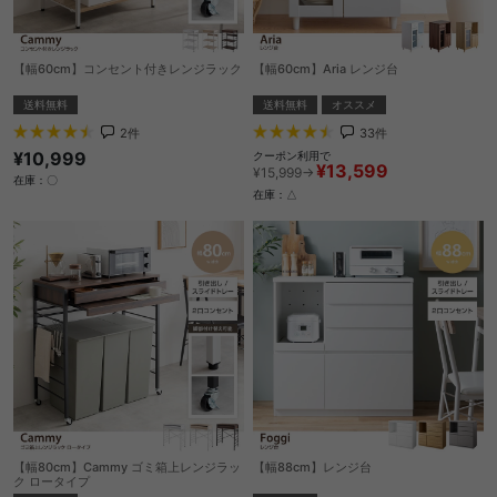
【幅60cm】コンセント付きレンジラック
【幅60cm】Aria レンジ台
送料無料
送料無料
オススメ
2
件
33
件
¥10,999
クーポン利用で
¥13,599
¥15,999→
在庫：〇
在庫：△
【幅80cm】Cammy ゴミ箱上レンジラッ
【幅88cm】レンジ台
ク ロータイプ