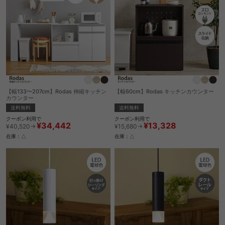
【幅133〜207cm】Rodas 伸縮キッチン
【幅60cm】Rodas キッチンカウンター
カウンター
送料無料
送料無料
クーポン利用で
クーポン利用で
¥13,328
¥34,442
¥15,680→
¥40,520→
在庫：△
在庫：△