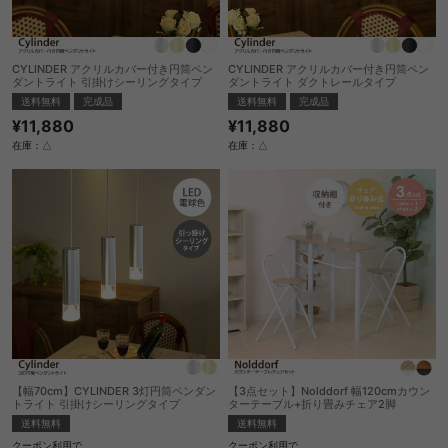
CYLINDER アクリルカバー付き円筒ペン
CYLINDER アクリルカバー付き円筒ペン
ダントライト 引掛けシーリングタイプ
ダントライト ダクトレールタイプ
送料無料
完成品
送料無料
完成品
¥11,880
¥11,880
在庫：△
在庫：△
【幅70cm】CYLINDER 3灯円筒ペンダン
【3点セット】Nolddorf 幅120cmカウン
トライト 引掛けシーリングタイプ
ターテーブル+折り畳みチェア2脚
送料無料
送料無料
クーポン利用で
クーポン利用で