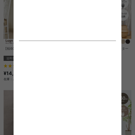
【幅60cm】Lugn キッチンボード
【幅60cm】Rodas キッチンカウンター
送料無料
送料無料
1
件
1
件
¥14,560
クーポン利用で
¥15,538
¥18,280→
在庫：△
在庫：△