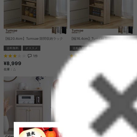
【幅20.4cm】Tumsae 隙間収納ラック
【幅16.4cm】Tumsae 隙間収納ラック
送料無料
オススメ
送料無料
オススメ
1
件
1
件
¥8,999
¥7,999
在庫：△
在庫：△