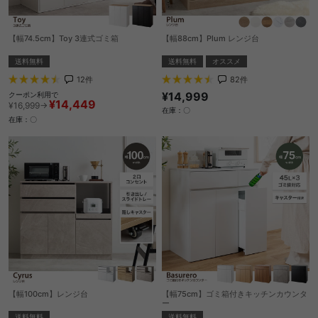
【幅74.5cm】Toy 3連式ゴミ箱
【幅88cm】Plum レンジ台
送料無料
送料無料
オススメ
12
件
82
件
¥14,999
クーポン利用で
¥14,449
¥16,999→
在庫：〇
在庫：〇
【幅100cm】レンジ台
【幅75cm】ゴミ箱付きキッチンカウンタ
ー
送料無料
送料無料