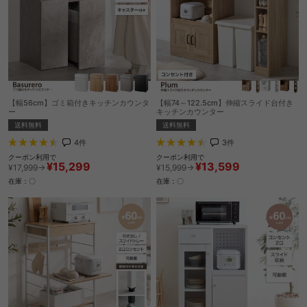
【幅56cm】ゴミ箱付きキッチンカウンタ
【幅74～122.5cm】伸縮スライド台付き
ー
キッチンカウンター
送料無料
送料無料
4
件
3
件
クーポン利用で
クーポン利用で
¥15,299
¥13,599
¥17,999→
¥15,999→
在庫：〇
在庫：〇