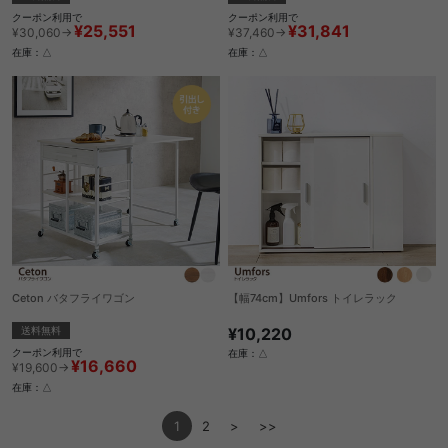
クーポン利用で
クーポン利用で
¥25,551
¥31,841
¥30,060→
¥37,460→
在庫：△
在庫：△
Ceton バタフライワゴン
【幅74cm】Umfors トイレラック
送料無料
¥10,220
クーポン利用で
在庫：△
¥16,660
¥19,600→
在庫：△
1
2
>
>>