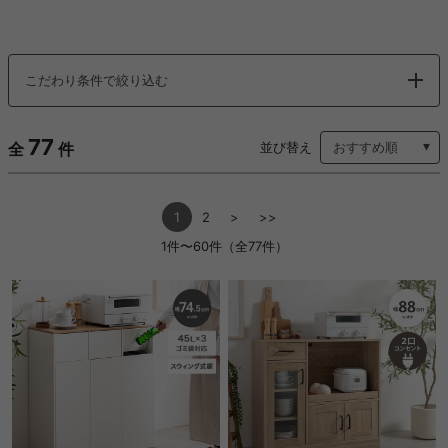
こだわり条件で絞り込む
77
全
件
並び替え
1
2
>
>>
1件〜60件（全77件）