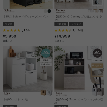
【35L】Solow ペダルオープンツイン
【幅120cm】Cammy ゴミ箱上レンジラ
ック
完成品
送料無料
オススメ
3
件
24
件
¥5,950
¥14,999
在庫：△
在庫：〇
【幅90cm】レンジ台
【幅60cm】Topu コンパクトキッチン収
納
送料無料
送料無料