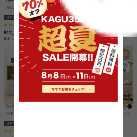
【幅60cm】Calan レンジ台
【幅75〜125cm】Rodas 伸縮キッチンカ
ウンター
送料無料
オススメ
送料無料
クーポン利用で
29
件
¥22,210
¥26,130→
¥12,599
在庫：△
在庫：△
【幅118cm】Rodas キッチンカウンター
【幅89cm】Rodas キッチンカウンター
送料無料
送料無料
クーポン利用で
1
件
¥17,612
¥20,720→