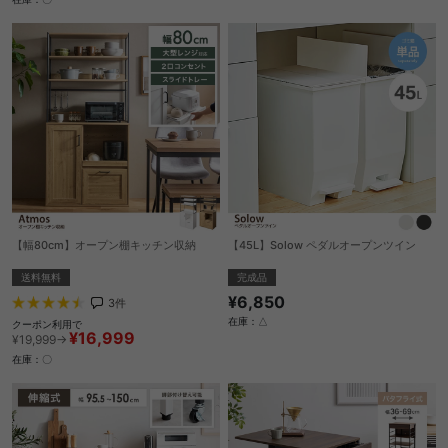
【幅80cm】オープン棚キッチン収納
【45L】Solow ペダルオープンツイン
送料無料
完成品
¥6,850
3
件
在庫：△
クーポン利用で
¥16,999
¥19,999→
在庫：〇