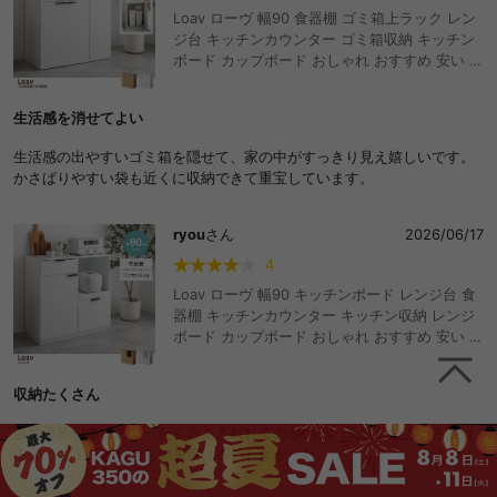
Loav ローヴ 幅90 食器棚 ゴミ箱上ラック レン
ジ台 キッチンカウンター ゴミ箱収納 キッチン
ボード カップボード おしゃれ おすすめ 安い 隠
せる ロータイプ 大型レンジ対応 ゴミ箱 扉付き
大容量 引き出し 扉収納 ワゴン収納 段ボール収
生活感を消せてよい
納 キッチン ダイニング キャビネット
生活感の出やすいゴミ箱を隠せて、家の中がすっきり見え嬉しいです。
かさばりやすい袋も近くに収納できて重宝しています。
ryou
さん
2026/06/17
4
Loav ローヴ 幅90 キッチンボード レンジ台 食
器棚 キッチンカウンター キッチン収納 レンジ
ボード カップボード おしゃれ おすすめ 安い ロ
ータイプ コンセント付き 大容量 大型レンジ対
応 一人暮らし 作業台 引き出し スライド棚 スラ
収納たくさん
イドトレー 扉付き キッチン ダイニング 2口コ
ンセント キャビネット
収納箇所が多いので、たくさん入れれるのがいい。天板もいろいろ置け
るのでちょっとしたものを置けるのもよかった。