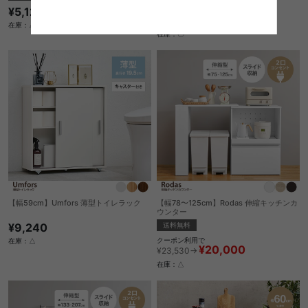
¥5,120
クーポン利用で
¥18,699
¥21,999→
在庫：△
在庫：〇
【幅59cm】Umfors 薄型トイレラック
【幅78〜125cm】Rodas 伸縮キッチンカ
ウンター
¥9,240
送料無料
クーポン利用で
在庫：△
¥20,000
¥23,530→
在庫：△