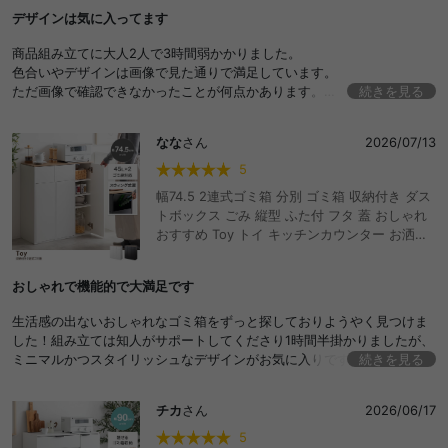
出し スライドトレー リビング ダイニング 台所
デザインは気に入ってます
一人暮らし 二人 ワンルーム 同棲 扉付き 家電
炊飯器 皿 大型レンジ対応 コンセント付き
商品組み立てに大人2人で3時間弱かかりました。
色合いやデザインは画像で見た通りで満足しています。
ただ画像で確認できなかったことが何点かあります。
続きを見る
まずスライドレールが22センチ程しか引き出せないので、炊飯器(5合炊
き)を乗せて引き出した状態で蓋を開けると、蓋が上の棚に当たって全開
なな
さん
2026/07/13
できません。
また3箇所ある引き出しと開き戸は上に1.5センチほどの隙間(開閉のため
5
の隙間です)があります。
幅74.5 2連式ゴミ箱 分別 ゴミ箱 収納付き ダス
後は開き戸の金具も自分で付けるので、調整が難しいことでしょうか。
トボックス ごみ 縦型 ふた付 フタ 蓋 おしゃれ
(私の技術ではガタ付きがあります…)
おすすめ Toy トイ キッチンカウンター お洒落
デザインと色合い、あと隠しキャスターが付いてる点は気に入っていま
シンプル リビング インテリア 45l リットル 木
すが、実物を見ないで買うことの難しさを感じました。
目 モダン ウッド スウィング扉 スイング 隠す
おしゃれで機能的で大満足です
薄型 スリム コンパクト 大容量 見えない 可動棚
収納 キッチン収納 食器棚 レンジ台 カウンター
生活感の出ないおしゃれなゴミ箱をずっと探しておりようやく見つけま
下 レンジラック ボード ペールカウンター 一人
した！組み立ては知人がサポートしてくださり1時間半掛かりましたが、
暮らし 洗面所 台所 安い
ミニマルかつスタイリッシュなデザインがお気に入りです。もう少しス
続きを見る
ペースに余裕があるので同じシリーズの別のフリップ式のものを買い足
そうと思っています。
チカ
さん
2026/06/17
5