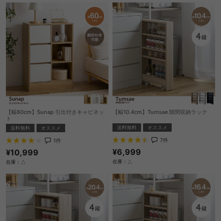
【幅60cm】Sunap 引出付きキャビネッ
【幅10.4cm】Tumsae 隙間収納ラック
ト
送料無料
オススメ
送料無料
オススメ
7
件
1
件
¥6,999
¥10,999
在庫：△
在庫：△