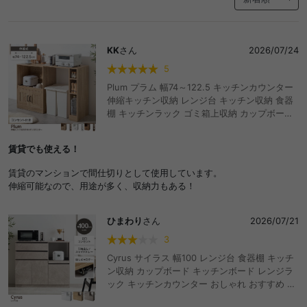
KK
さん
2026/07/24
5
Plum プラム 幅74～122.5 キッチンカウンター
伸縮キッチン収納 レンジ台 キッチン収納 食器
棚 キッチンラック ゴミ箱上収納 カップボード
サイドラック スライド棚 おしゃれ おすすめ 安
い 伸縮式 キャスター付き スライドトレー コン
賃貸でも使える！
セント付き 間仕切り テーブル ゴミ箱上 アイラ
ンド 対面式 調理台 作業台 伸長 伸びる 可動棚
賃貸のマンションで間仕切りとして使用しています。
天板拡張 左右設置可能 木製 木目 ダストボック
伸縮可能なので、用途が多く、収納力もある！
ス 台所 扉収納 扉付き 家電 炊飯器 バーカウン
ター
ひまわり
さん
2026/07/21
3
Cyrus サイラス 幅100 レンジ台 食器棚 キッチ
ン収納 カップボード キッチンボード レンジラ
ック キッチンカウンター おしゃれ おすすめ 安
い 収納 大容量 可動棚 キャスター 作業台 引き