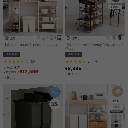
【幅95.5～150cm】伸縮レンジラック
【幅36〜69cm】Cammy 伸縮式キッチン
ワゴン
送料無料
送料無料
2
件
4
件
¥8,999
クーポン利用で
¥13,599
¥15,999→
在庫：〇
在庫：〇