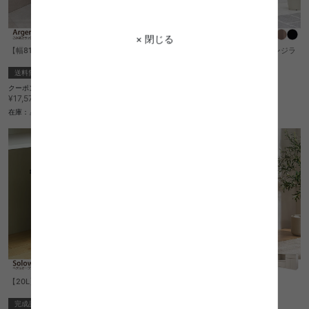
× 閉じる
【幅81cm】Argente ゴミ箱上ラック
【幅60cm】Salla ゴミ箱上収納レンジラ
ック
送料無料
送料無料
¥14,390
クーポン利用で
¥14,934
¥17,570→
在庫：△
在庫：△
【20L】Solow ペダルオープンツイン
【幅118cm】レンジ台
完成品
送料無料