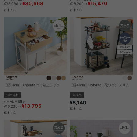
¥30,668
¥15,470
¥36,080→
¥18,200→
在庫：△
在庫：〇
【幅61cm】Argente ゴミ箱上ラック
【幅41cm】Colorno 3段ワゴン スリム
送料無料
完成品
¥8,140
クーポン利用で
¥13,795
¥16,230→
在庫：△
在庫：△