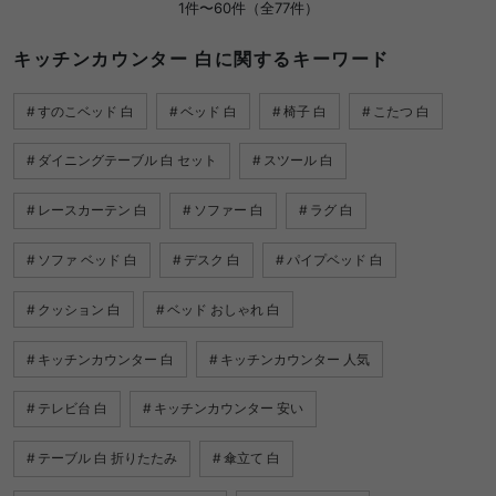
1件〜60件（全77件）
キッチンカウンター 白に関するキーワード
すのこベッド 白
ベッド 白
椅子 白
こたつ 白
ダイニングテーブル 白 セット
スツール 白
レースカーテン 白
ソファー 白
ラグ 白
ソファ ベッド 白
デスク 白
パイプベッド 白
クッション 白
ベッド おしゃれ 白
キッチンカウンター 白
キッチンカウンター 人気
テレビ台 白
キッチンカウンター 安い
テーブル 白 折りたたみ
傘立て 白