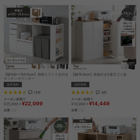
【幅100〜154.5cm】伸縮スライド台付き
【幅74.5cm】収納付き2連式ゴミ箱
キッチンカウンター
送料無料
送料無料
4
件
12
件
クーポン利用で
クーポン利用で
¥14,449
¥22,099
¥16,999→
¥25,999→
在庫：〇
在庫：〇