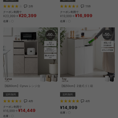
2
件
11
件
クーポン利用で
クーポン利用で
¥20,399
¥16,999
¥23,999→
¥19,999→
在庫：〇
在庫：〇
【幅60cm】Cyrus レンジ台
【幅50cm】2連式ゴミ箱
送料無料
送料無料
4
件
4
件
¥14,999
クーポン利用で
¥14,449
¥16,999→
在庫：〇
在庫：〇