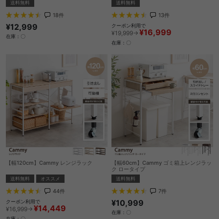
送料無料
送料無料
13
件
18
件
¥12,999
クーポン利用で
¥16,999
¥19,999→
在庫：〇
在庫：〇
【幅120cm】Cammy レンジラック
【幅60cm】Cammy ゴミ箱上レンジラッ
ク ロータイプ
送料無料
オススメ
送料無料
44
件
7
件
¥10,999
クーポン利用で
¥14,449
¥16,999→
在庫：〇
在庫：〇