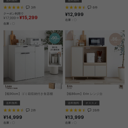
3
件
6
件
¥12,999
クーポン利用で
¥15,299
¥17,999→
在庫：〇
在庫：〇
【幅90cm】ゴミ箱収納付き食器棚
【幅86cm】Erin レンジ台
送料無料
送料無料
オススメ
2
件
26
件
¥14,999
¥13,999
在庫：〇
在庫：〇