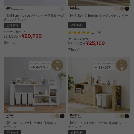
【幅86cm】Luce カウンター下収納 伸縮
【幅118cm】Rodas キッチンカウンター
式マルチデスク
送料無料
送料無料
クーポン利用で
1
件
¥20,706
¥24,360→
クーポン利用で
¥25,109
在庫：△
¥29,540→
在庫：△
【幅104〜178cm】Rodas 伸縮キッチン
【幅133〜207cm】Rodas 伸縮キッチン
カウンター
カウンター
送料無料
送料無料