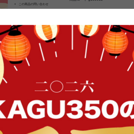
この商品の問い合わせ
¥16,999
よくあるご質問
税込
[
170
ポイント進呈
クーポン使用方法について
通常8/10〜8/14の発送予定となりま
お気に入りに登録する
カー
FFク
幅120 ダイニングテーブル 食卓 テー
れ おすすめ 収納 棚付き 長方形 コ
ラック スチール 黒脚 カフェ リビン
人 3人 2人暮らし ファミリー 同棲 
食卓とくつろぎ、どちらも叶える『Cl
感じる木目調の天板とスタイリッシ
いた空間を演出します。コンパクト
ど限られた空間にもピッタリ。また
すっきり片付けてくれます。
イン