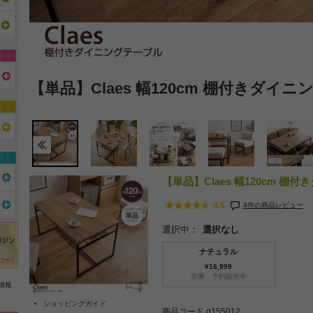
【単品】Claes 幅120cm 棚付きダイ
【単品】Claes 幅120cm 棚
4.5
4件の商品レビュー
選択中：
選択なし
ナチュラル
¥16,999
在庫：予約販売中
情報
ショッピングガイド
商品コード g155012