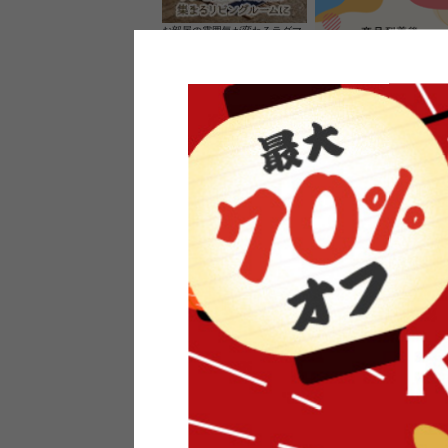
お部屋の雰囲気が変わるラグマ
ット＆カーペット
家具のレビューを書くと10%O
ーポンプレゼント
素材の良さを活かしたウッドソ
ケットのペンダントライト
インフォメーション
よくあるご質問
送料・お支払い
オフィスやモデルハウスなど
返品・交換