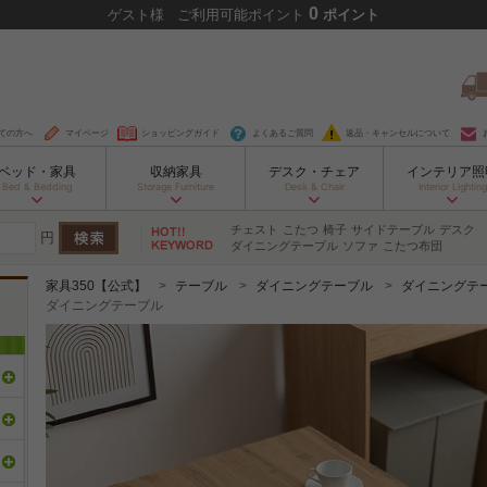
0
ゲスト
様
ご利用可能ポイント
ポイント
ての方へ
マイページ
ショッピングガイド
よくあるご質問
返品・キャンセルについて
ベッド・家具
収納家具
デスク・チェア
インテリア照
Bed & Bedding
Storage Furniture
Desk & Chair
Interior Lighting
チェスト
こたつ
椅子
サイドテーブル
デスク
円
ダイニングテーブル
ソファ
こたつ布団
家具350【公式】
テーブル
ダイニングテーブル
ダイニングテ
ダイニングテーブル