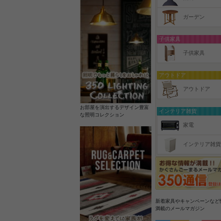
ガーデン
子供家具
子供家具
アウトドア
アウトドア
お部屋を演出するデザイン豊富
インテリア雑貨
な照明コレクション
家電
インテリア雑貨
新着家具やキャンペーンなど
満載のメールマガジン