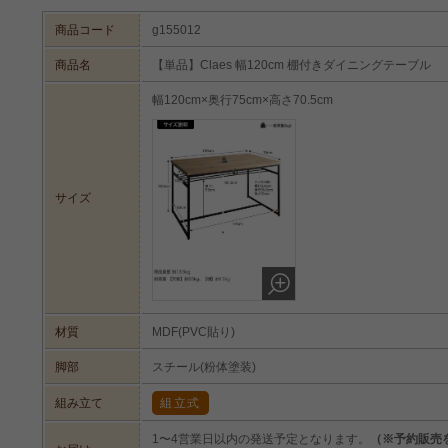
商品コード
g155012
商品名
【単品】Claes 幅120cm 棚付きダイニングテーブル
幅120cm×奥行75cm×高さ70.5cm
暮らしに合わせて選べる『Claes』シリ
サイズ
2サイズのテーブルとソファ・ベンチを組み合わせることで、お
アウトをお選びいただけます。それぞれ洗練されたデザインのた
品で個性を活かした使い方もお楽しみいただけます。
材質
MDF(PVC貼り)
脚部
スチール(粉体塗装)
組み立て
組立式
1〜4営業日以内の発送予定となります。
（※予約販売