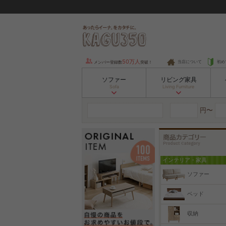
50万人
当店について
初め
メンバー登録数
突破！
ソファー
リビング家具
Sofa
Living Furniture
円〜
インテリア・家具
ソファー
ベッド
収納