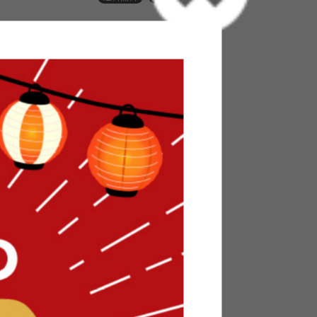
 ]
す。
トに入れる
ブル 机 単品 単体 デスク 学習机 作業机 おしゃ
ンパクト 角型 アジャスター付 省スペース 木目 ブ
グ ダイニング 一人暮らし ワンルーム 食卓 食事 4
テレワーク リモート 在宅 おしゃれ おすすめ 安い
aes(クラース)』ダイニングテーブル。温もりを
ュなアイアン脚が、まるでカフェのような落ち着
なサイズで省スペースに設置でき、ワンルームな
、テーブル下の収納棚が、散らかりがちな小物を