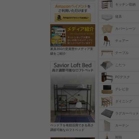
キッチン収納
寝具
カバーシーツ
チェアー
家具350の受賞歴やメディア実
テーブル
績をご紹介
こたつ
PCデスク
テレビ台
ダイニング
ラグカーペット
カーテン
ベッド下を有効活用できる高さ
調節可能なロフトベッド
照明