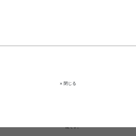
もっと見る
STAFF VOICE
× 閉じる
スタッフ
コーデュロイの優しい肌触り、木目の
た『Claes(クラース)』ダイニングシ
ソファのような贅沢な座り心地と、リア
板が魅力。置くだけで、お部屋をこな
ズで統一しての使用はもちろん、単品
能です。