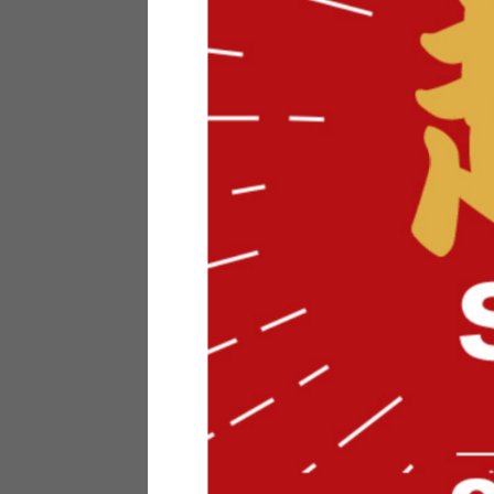
テリアにお悩みの法人のお客
ポイントシステムとは
特定商取引法について
メーカー様へのご案内
メディアへのリース
サイトマップ
お役立ち情報
どうする？不要家具！
家具お部屋に入る？
コーデテクニック
インテリア用語辞典
素材用語辞典
営業日カレンダー
2026年 8月
日
月
火
水
木
金
土