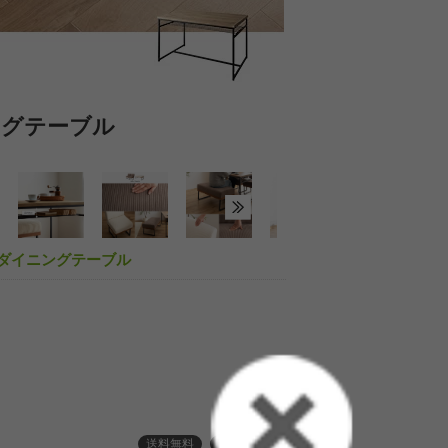
ニングテーブル
食卓とくつろぎ
付きダイニングテーブル
送料無料
３ヶ月保証