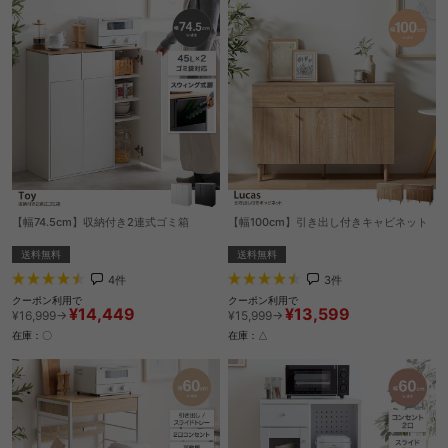
【幅74.5cm】収納付き2連式ゴミ箱
【幅100cm】引き出し付きキャビネット
送料無料
送料無料
4
件
3
件
クーポン利用で
クーポン利用で
¥14,449
¥13,599
¥16,999→
¥15,999→
在庫：〇
在庫：△