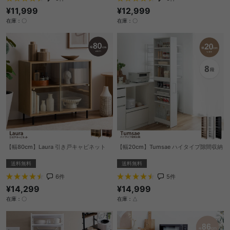
¥11,999
¥12,999
在庫：〇
在庫：〇
【幅80cm】Laura 引き戸キャビネット
【幅20cm】Tumsae ハイタイプ隙間収納
送料無料
送料無料
6
件
5
件
¥14,299
¥14,999
在庫：〇
在庫：△