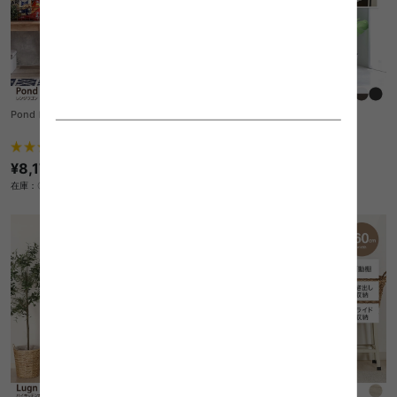
Pond レンジワゴン
【幅32.5cm】キッチンラック
送料無料
2
件
クーポン利用で
¥8,170
¥18,615
¥21,900→
在庫：〇
在庫：△