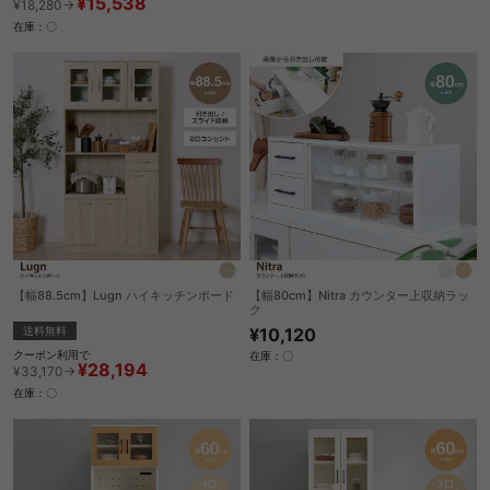
¥15,538
¥18,280→
在庫：〇
【幅88.5cm】Lugn ハイキッチンボード
【幅80cm】Nitra カウンター上収納ラッ
ク
送料無料
¥10,120
クーポン利用で
在庫：〇
¥28,194
¥33,170→
在庫：〇