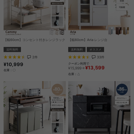
【幅60cm】コンセント付きレンジラック
【幅60cm】Aria レンジ台
送料無料
送料無料
オススメ
2
件
33
件
¥10,999
クーポン利用で
¥13,599
¥15,999→
在庫：〇
在庫：△