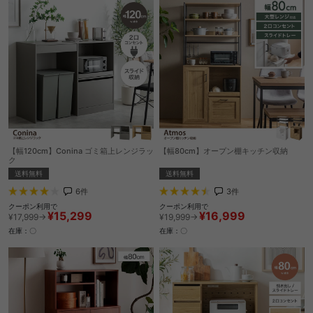
【幅120cm】Conina ゴミ箱上レンジラッ
【幅80cm】オープン棚キッチン収納
ク
送料無料
送料無料
3
件
6
件
クーポン利用で
クーポン利用で
¥16,999
¥15,299
¥19,999→
¥17,999→
在庫：〇
在庫：〇