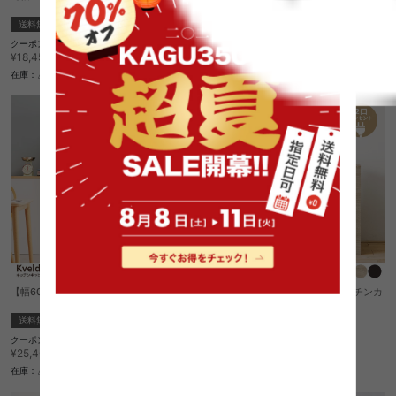
ネット
送料無料
送料無料
¥14,900
クーポン利用で
¥15,682
¥18,450→
在庫：〇
在庫：△
【幅60cm】Kveld キッチンキャビネット
【幅75〜125cm】Rodas 伸縮キッチンカ
ウンター
送料無料
送料無料
クーポン利用で
クーポン利用で
¥21,641
¥22,210
¥25,460→
¥26,130→
在庫：△
在庫：△