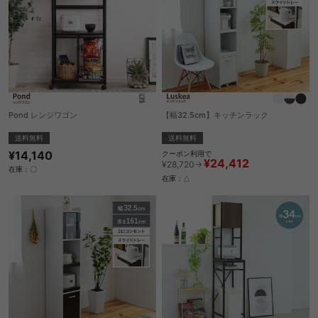
Pond レンジワゴン
【幅32.5cm】キッチンラック
送料無料
送料無料
¥14,140
クーポン利用で
¥24,412
¥28,720→
在庫：〇
在庫：△