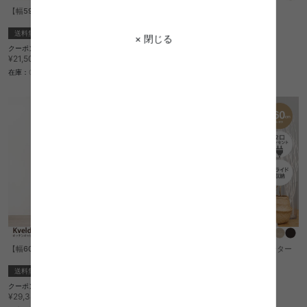
【幅59cm】Lugn ハイキッチンボード
【幅60cm】Lugn キッチンボード
送料無料
送料無料
× 閉じる
クーポン利用で
1
件
¥18,275
¥21,500→
¥14,560
在庫：〇
在庫：△
【幅60cm】Kveld キッチンキャビネット
【幅60cm】Rodas キッチンカウンター
送料無料
送料無料
クーポン利用で
1
件
¥24,973
¥29,380→
クーポン利用で