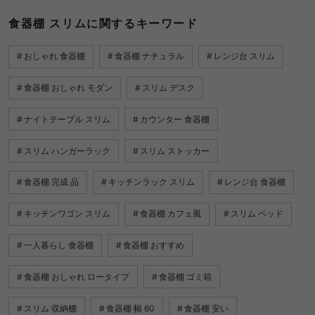
食器棚 スリムに関するキーワード
おしゃれ 食器棚
食器棚 ナチュラル
レンジ台 スリム
食器棚 おしゃれ モダン
スリム デスク
ナイトテーブル スリム
カウンター 食器棚
スリム ハンガーラック
スリム ストッカー
食器棚 完成 品
キッチンラック スリム
レンジ台 食器棚
キッチンワゴン スリム
食器棚 カフェ風
スリム ベッド
一人暮らし 食器棚
食器棚 おすすめ
食器棚 おしゃれ ロータイプ
食器棚 ゴミ箱
スリム 収納棚
食器棚 幅 60
食器棚 安い