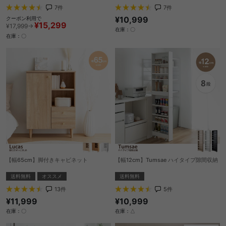
7
件
7
件
¥10,999
クーポン利用で
¥15,299
¥17,999→
在庫：〇
在庫：〇
【幅65cm】脚付きキャビネット
【幅12cm】Tumsae ハイタイプ隙間収納
送料無料
オススメ
送料無料
13
件
5
件
¥11,999
¥10,999
在庫：〇
在庫：△