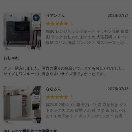
リアン
さん
2026/07/21
5
幅86 レンジ台 レンジボード キッチン収納 食器
棚 ラック おしゃれ おすすめ 大理石柄 ストーン
収納 スリム 薄型 コンパクト 省スペース 小さめ
ロー 扉付き 引き出し スライドトレー 2口コン
セント 可動棚 家電 リビング ダイニング 台所
おしゃれ
高級感 ノイズレス マーブル 脚付き ディスプレ
イ 炊飯器 電子レンジ オーブントースター 皿 一
グレー購入しました。写真の通りの色合いで、とてもおしゃれでした。
人暮らし ワンルーム
サイズもワンルームに置きやすいサイズ感でよかったです。
なな
さん
2026/07/13
5
幅74.5 2連式ゴミ箱 分別 ゴミ箱 収納付き ダス
トボックス ごみ 縦型 ふた付 フタ 蓋 おしゃれ
おすすめ Toy トイ キッチンカウンター お洒落
シンプル リビング インテリア 45l リットル 木
目 モダン ウッド スウィング扉 スイング 隠す
おしゃれで機能的で大満足です