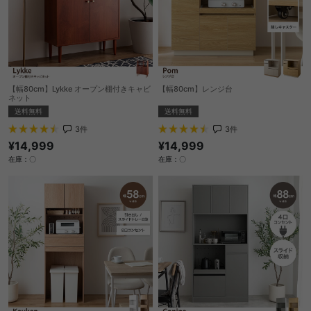
【幅80cm】Lykke オープン棚付きキャビ
【幅80cm】レンジ台
ネット
送料無料
送料無料
3
件
3
件
¥14,999
¥14,999
在庫：〇
在庫：〇