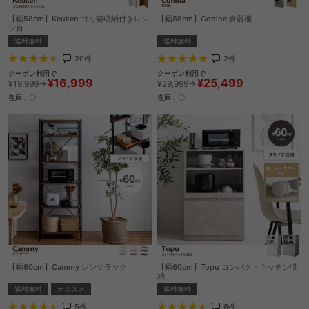
【幅58cm】Keuken ゴミ箱収納付きレン
【幅88cm】Conina 食器棚
ジ台
送料無料
送料無料
2
件
20
件
クーポン利用で
クーポン利用で
¥25,499
¥16,999
¥29,999→
¥19,999→
在庫：〇
在庫：〇
【幅60cm】Cammy レンジラック
【幅60cm】Topu コンパクトキッチン収
納
送料無料
オススメ
送料無料
5
件
6
件