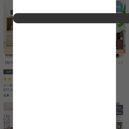
【幅118cm】Rodas キッチンカウンター
【幅60cm】Adatto ガラスキャビネット
送料無料
送料無料
1
件
1
件
クーポン利用で
クーポン利用で
¥26,656
¥14,118
¥31,360→
¥16,610→
在庫：△
在庫：△