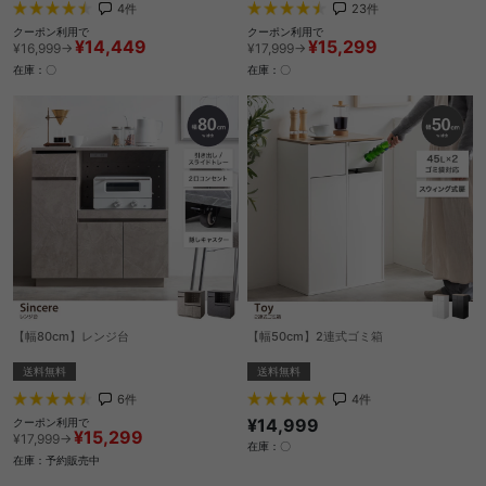
4
件
23
件
クーポン利用で
クーポン利用で
¥14,449
¥15,299
¥16,999→
¥17,999→
在庫：〇
在庫：〇
【幅80cm】レンジ台
【幅50cm】2連式ゴミ箱
送料無料
送料無料
6
件
4
件
¥14,999
クーポン利用で
¥15,299
¥17,999→
在庫：〇
在庫：予約販売中