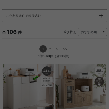
こだわり条件で絞り込む
106
全
件
並び替え
1
2
>
>>
1件〜60件（全106件）