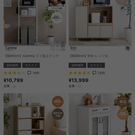
【幅60cm】Cammy ゴミ箱上ラック
【幅86cm】Erin レンジ台
送料無料
オススメ
送料無料
オススメ
14
件
26
件
¥10,799
¥13,999
在庫：△
在庫：〇