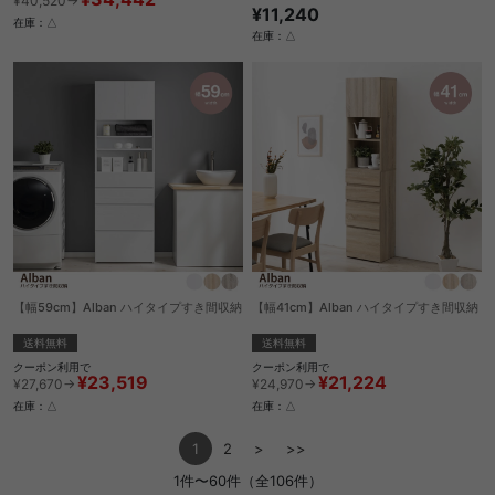
¥40,520→
¥11,240
在庫：△
在庫：△
【幅59cm】Alban ハイタイプすき間収納
【幅41cm】Alban ハイタイプすき間収納
送料無料
送料無料
クーポン利用で
クーポン利用で
¥23,519
¥21,224
¥27,670→
¥24,970→
在庫：△
在庫：△
1
2
>
>>
1件〜60件（全106件）