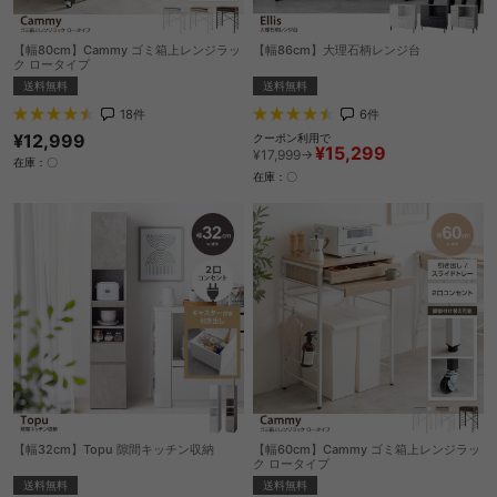
【幅80cm】Cammy ゴミ箱上レンジラッ
【幅86cm】大理石柄レンジ台
ク ロータイプ
送料無料
送料無料
6
件
18
件
¥12,999
クーポン利用で
¥15,299
¥17,999→
在庫：〇
在庫：〇
【幅32cm】Topu 隙間キッチン収納
【幅60cm】Cammy ゴミ箱上レンジラッ
ク ロータイプ
送料無料
送料無料