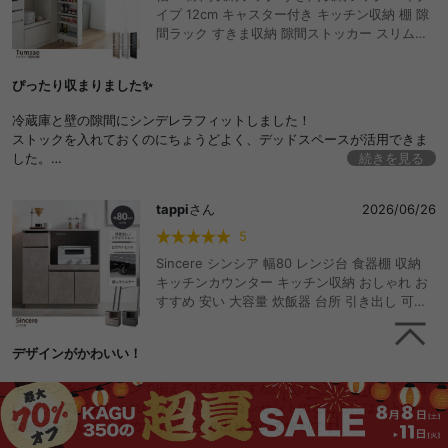
イプ 12cm キャスター付き キッチン収納 棚 隙
間ラック すきま収納 隙間ストッカー スリムラ
ック キッチンワゴン 細い 薄型 おしゃれ おすす
め キッチンラック ランドリーラック カート 冷
ぴったり収まりました✨
蔵庫 横 トイレ 洗面所 洗面台 洗濯機 パントリ
ー 可動棚 8段 おしゃれ おすすめ 安い
冷蔵庫と壁の隙間にシンデレラフィットしました！
ストックを入れておくのにちょうどよく、デッドスペースが活用できま
した。
続きを見る
下に重さのあるペットボトルを入れておくとバランスが良く引き出しや
すかったです◎
tappi
さん
2026/06/26
5
Sincere シンシア 幅80 レンジ台 食器棚 収納
キッチンカウンター キッチン収納 おしゃれ お
すすめ 安い 大容量 炊飯器 台所 引き出し 可動
棚 キャスター付き かわいい 一人暮らし ワンル
ーム キッチンボード キッチンラック ワゴン キ
デザインがかわいい！
ッチン家電 ロータイプ コンパクト 2口コンセン
ト スライド棚 レンジラック スリム 置き台
キッチンをモノトーンで揃えているのですが、このキッチンボードを置
いたら一気におしゃれになりました！コンセントのところにはケトル・
炊飯器を置いているのですが、引き出せるので便利です。