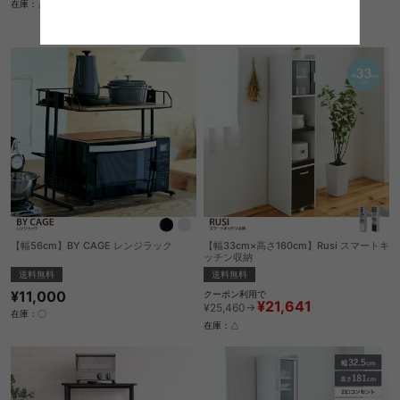
¥15,538
在庫：△
¥18,280→
在庫：△
【幅56cm】BY CAGE レンジラック
【幅33cm×高さ160cm】Rusi スマートキ
ッチン収納
送料無料
送料無料
¥11,000
クーポン利用で
¥21,641
¥25,460→
在庫：〇
在庫：△