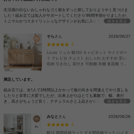
薄型 スリム コンパクト 大容量 見えない 可動棚
収納 キッチン収納 食器棚 レンジ台 カウンター
生活感の出ないおしゃれなゴミ箱をずっと探しておりようやく見つけま
下 レンジラック ボード ペールカウンター 一人
した！組み立ては知人がサポートしてくださり1時間半掛かりましたが、
暮らし 洗面所 台所 安い
ミニマルかつスタイリッシュなデザインがお気に入りです。もう少しス
続きを見る
ペースに余裕があるので同じシリーズの別のフリップ式のものを買い足
そうと思っています。
そら
さん
2026/06/27
5
Lucas リュカ 幅100 キャビネット サイドボー
ド テレビ台 チェスト おしゃれ おすすめ 安い
収納 引き出し 扉付き 可動棚 本棚 食器棚 リビ
ングボード スリム 薄型 ファミリー 一人暮らし
ワンルーム リビング 寝室 ダイニング キッチン
満足しています。
高さ70 カウンター下収納 脚付 シンプル ルータ
ー収納 配線穴 大容量 本 漫画 書類 雑誌
組み立ては、女1人で2時間以上かかって板の向きを間違えてやり直しを
したりと非常に大変でしたが、出来上がりはとても素敵で、幅、奥行
き、高さがちょうど良く、ナチュラルさと上品さが合わさっている品で
続きを見る
大満足です。コスパが良すぎるのではないでしょうか。
家具の脚の下に貼る床の保護用シールが、一枚足りませんでしたが迅速
みなと
さん
2026/06/26
にご対応していただきました。
5
幅12 隙間収納ラック すき間収納ラック ハイタ