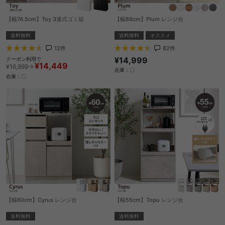
【幅74.5cm】Toy 3連式ゴミ箱
【幅88cm】Plum レンジ台
送料無料
送料無料
オススメ
12
件
82
件
¥14,999
クーポン利用で
¥14,449
¥16,999→
在庫：〇
在庫：〇
【幅60cm】Cyrus レンジ台
【幅55cm】Topu レンジ台
送料無料
送料無料