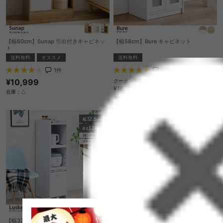
【幅60cm】Sunap 引出付きキャビネッ
【幅58cm】Bure キャビネット
ト
送料無料
送料無料
オススメ
1
件
1
件
¥10,999
クーポン利用で
¥15,393
¥18,110→
在庫：△
在庫：△
【幅32.5cm】キッチンラック
【幅60cm】Lugn ミドルキッチンキャビ