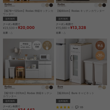
【幅78〜125cm】Rodas 伸縮キッチンカ
【幅60cm】Rodas キッチンカウンター
ウンター
送料無料
送料無料
クーポン利用で
クーポン利用で
¥13,328
¥20,000
¥15,680→
¥23,530→
在庫：△
在庫：△
【幅133〜207cm】Rodas 伸縮キッチン
【幅30cm】Bure キャビネット
カウンター
送料無料
送料無料
クーポン利用で
1
件
¥34,442