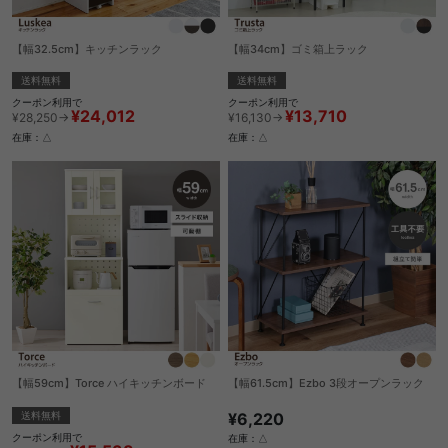
【幅32.5cm】キッチンラック
【幅34cm】ゴミ箱上ラック
送料無料
送料無料
クーポン利用で
クーポン利用で
¥24,012
¥13,710
¥28,250→
¥16,130→
在庫：△
在庫：△
【幅59cm】Torce ハイキッチンボード
【幅61.5cm】Ezbo 3段オープンラック
送料無料
¥6,220
クーポン利用で
在庫：△