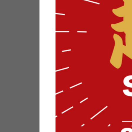
テリアにお悩みの法人のお客
ポイントシステムとは
特定商取引法について
メーカー様へのご案内
メディアへのリース
サイトマップ
お役立ち情報
どうする？不要家具！
家具お部屋に入る？
コーデテクニック
インテリア用語辞典
素材用語辞典
営業日カレンダー
2026年 8月
日
月
火
水
木
金
土