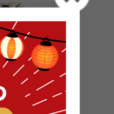
付きキャ
【幅100cm】引き出し付きキャビ
ネット
送料無料
1
件
3
件
クーポン利用で
¥13,599
¥15,999→
在庫：△