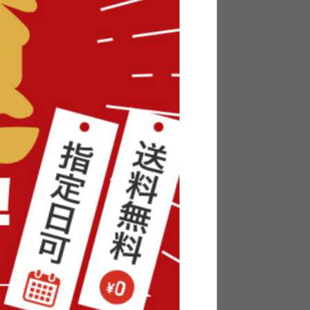
付きスク
【幅71cm】Mysa スライド収納付
本棚ラック
送料無料
3
件
14
件
¥9,999
在庫：△