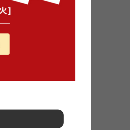
イド収納付
【幅100cm】Anq キャビネット
送料無料
14
件
23
件
クーポン利用で
¥16,999
¥19,999→
在庫：〇