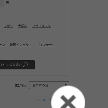
円
レザー
大理石
ファブリック
ーン
韓国インテリア
ヴィンテージ
条件で絞り込む
並び替え
1
2
3
次へ
最後へ