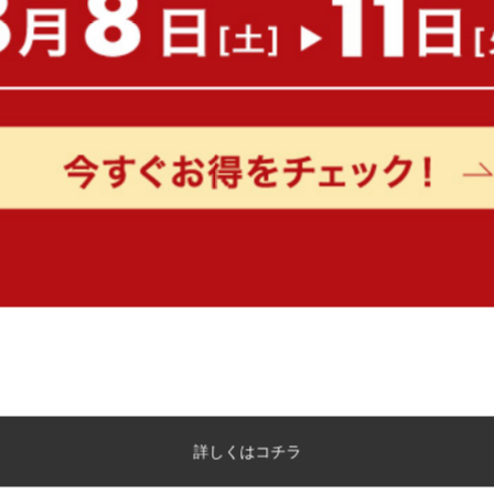
【幅95cm】キャビネット
【幅96cm】Mysa スラ
本棚ラック
送料無料
送料無料
3
件
クーポン利用で
クーポン利用で
¥15,299
¥13,599
¥17,999→
¥15,999→
在庫：△
在庫：〇
詳しくはコチラ