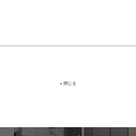
【幅100cm】Sharon キャスター付
【幅90cm】Calan キャ
きキャビネット
送料無料
送料無料
15
件
クーポン利用で
クーポン利用で
¥20,399
¥16,999
¥23,999→
¥19,999→
在庫：〇
在庫：〇
× 閉じる