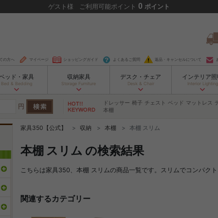
0
ゲスト
様
ご利用可能ポイント
ポイント
ての方へ
マイページ
ショッピングガイド
よくあるご質問
返品・キャンセルについて
ベッド・家具
収納家具
デスク・チェア
インテリア照
Bed & Bedding
Storage Furniture
Desk & Chair
Interior Lighting
ドレッサー
椅子
チェスト
ベッド
マットレス
円
本棚
家具350【公式】
収納
本棚
本棚 スリム
本棚 スリム の検索結果
こちらは家具350、本棚 スリムの商品一覧です。スリムでコンパク
関連するカテゴリー