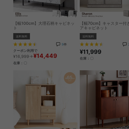
【幅100cm】大理石柄キャビネッ
【幅70cm】キャスター付
ト
アキャビネット
送料無料
送料無料
9
件
クーポン利用で
¥11,999
¥14,449
¥16,999→
在庫：〇
在庫：〇