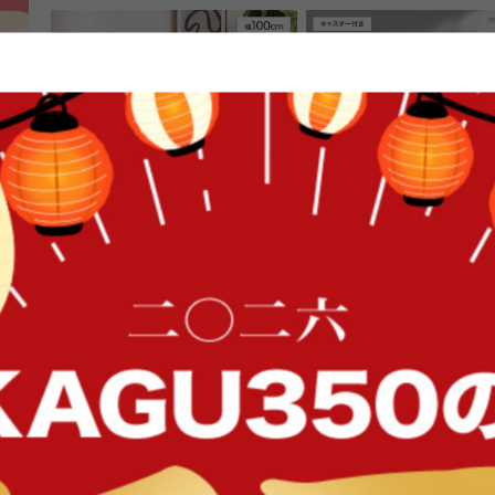
FFク
【幅100cm】Lykke 本棚付きキャ
【幅100cm】キャスター
ビネット
ビネット
送料無料
送料無料
16
件
クーポン利用で
クーポン利用で
¥16,149
¥16,149
¥18,999→
¥18,999→
在庫：〇
在庫：〇
イン