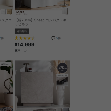
きスクエ
【幅70cm】Sheep コンパクトキ
ャビネット
送料無料
2
件
5
件
¥14,999
在庫：〇