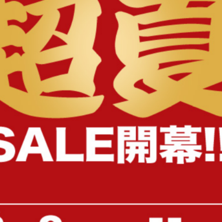
様へ
【幅80cm】Sharon キャスター付
【幅110cm】キャスター
きコンパクトキャビネット
エアキャビネット
送料無料
送料無料
38
件
クーポン利用で
クーポン利用で
¥14,449
¥13,599
¥16,999→
¥15,999→
在庫：〇
在庫：〇