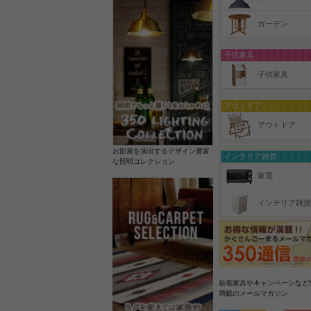
ガーデン
子供家具
子供家具
アウトドア
アウトドア
お部屋を演出するデザイン豊富
インテリア雑貨
な照明コレクション
家電
インテリア雑貨
新着家具やキャンペーンなど
満載のメールマガジン