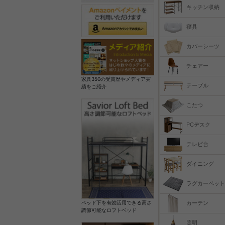
キッチン収納
寝具
カバーシーツ
チェアー
家具350の受賞歴やメディア実
テーブル
績をご紹介
こたつ
PCデスク
テレビ台
ダイニング
ラグカーペット
カーテン
ベッド下を有効活用できる高さ
調節可能なロフトベッド
照明