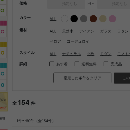
価格
円～
カラー
ALL
素材
ALL
天然木
アイアン
ガラス
ラタン
ベロア
コーデュロイ
スタイル
ALL
ナチュラル
北欧
モダン
モノト
詳細
あす着
送料無料
完成品
指定した条件をクリア
この
154
全
件
情報
1件〜60件（全154件）