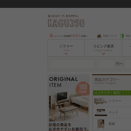
50万人
当店について
初め
メンバー登録数
突破！
ソファー
リビング家具
Sofa
Living Furniture
円〜
インテリア・家具
ソファー
ベッド
収納