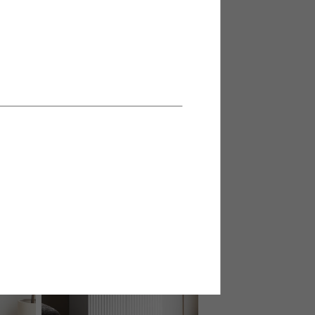
ビネット
【幅70cm】Anq キャビネット
送料無料
21
件
17
件
クーポン利用で
¥13,599
¥15,999→
在庫：〇