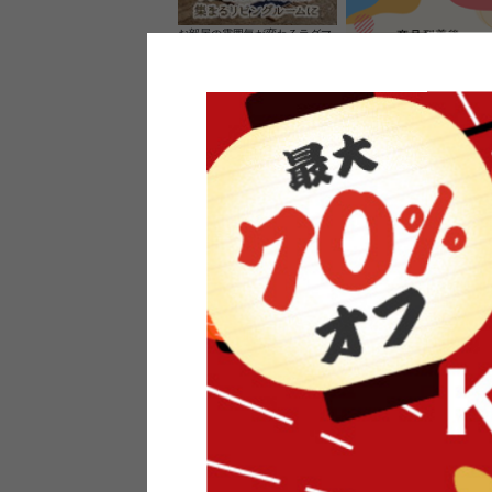
お部屋の雰囲気が変わるラグマ
ット＆カーペット
家具のレビューを書くと10%O
ーポンプレゼント
素材の良さを活かしたウッドソ
ケットのペンダントライト
インフォメーション
よくあるご質問
送料・お支払い
オフィスやモデルハウスなど
返品・交換