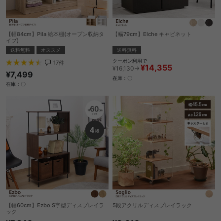
【幅84cm】Pila 絵本棚(オープン収納タ
【幅79cm】Elche キャビネット
イプ)
送料無料
送料無料
オススメ
クーポン利用で
17
件
¥14,355
¥16,130→
¥7,499
在庫：〇
在庫：〇
【幅60cm】Ezbo S字型ディスプレイラ
5段アクリルディスプレイラック
ック