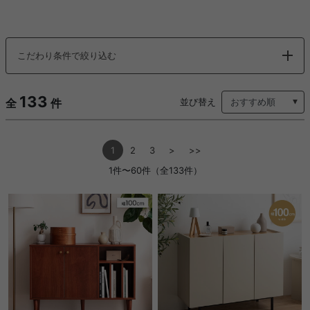
こだわり条件で絞り込む
133
全
件
並び替え
1
2
3
>
>>
1件〜60件（全133件）