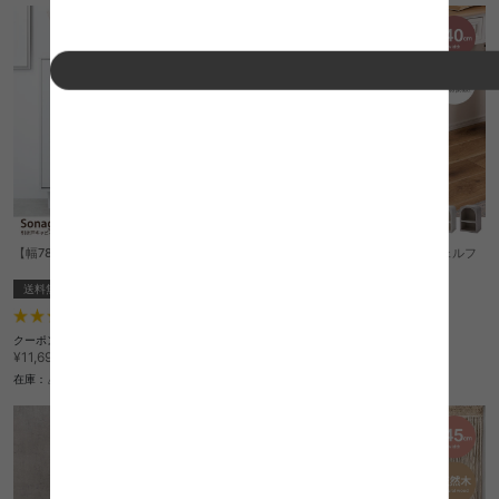
【幅78cm】Sonagi 引き戸キャビネット
【幅40cm】Ardery テラゾー柄シェルフ
送料無料
送料無料
完成品
クーポン利用で
6
件
¥10,083
¥11,330→
クーポン利用で
¥10,412
在庫：△
¥11,699→
在庫：△