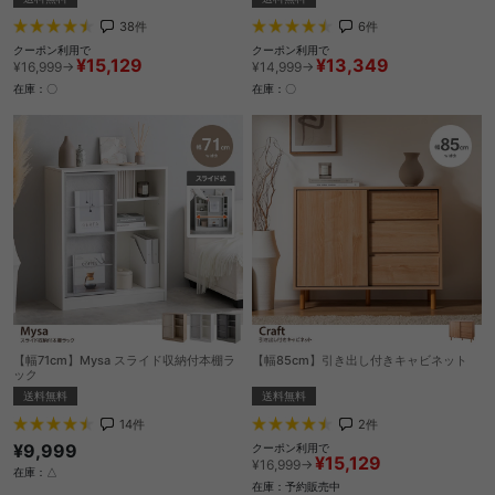
6
件
38
件
クーポン利用で
クーポン利用で
¥13,349
¥15,129
¥14,999→
¥16,999→
在庫：〇
在庫：〇
【幅71cm】Mysa スライド収納付本棚ラ
【幅85cm】引き出し付きキャビネット
ック
送料無料
送料無料
2
件
14
件
¥9,999
クーポン利用で
¥15,129
¥16,999→
在庫：△
在庫：予約販売中