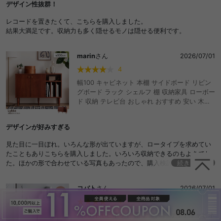
デザイン性抜群！
マガジン コミック 新書 CD DVD おしゃれ おす
すめ 安い
レコードを置きたくて、こちらを購入しました。
結果大満足です。収納力も多く隠せるモノは隠せる便利です。
marin
さん
2026/07/01
4
幅100 キャビネット 本棚 サイドボード リビン
グボード ラック シェルフ 棚 収納家具 ローボー
ド 収納 テレビ台 おしゃれ おすすめ 安い 木製
木目調 オープン リビング ブック 本 雑誌 ディ
スプレイ スリム コンパクト 一人暮らし ワンル
デザインが好みすぎる
ーム マガジン 大容量 扉付き 薄型 両開き ウッ
ド ミッドセンチュリー 韓国インテリア 北欧ヴ
見た目に一目ぼれ。いろんな形が出ていますが、ロータイプを求めてい
ィンテージ ビンテージ風 高級感 可動棚 食器 脚
たこともありこちらを購入しました。いろいろ収納できるのもよきでし
付き コード穴
た。ほかの形で合わせている写真もあったので、購入検討しよと思って
続きを見る
ます。
コバト
さん
2026/07/01
4
幅90 キャビネット 棚 チェスト サイドキャビネ