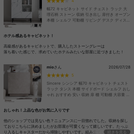
4
幅72 キャビネット サイド チェスト ラック 大
理石柄 ストーン 収納 引き出し 扉付き オープン
本棚 シェルフ 可動棚 リビング デスク ディスプ
レイ コンパクト スリム 配線穴 コード穴 脚付き
高級感 一人暮らし ワンルーム ノイズレス タン
ホテル感あるキャビネット！
ス マーブル柄 ルーター ファイル A4 おしゃれ
おすすめ 安い
高級感があるキャビネットで、購入したストーングレーは
落ち着いた感じで、求めていたホテルみたいな部屋に近づきました！
mio
さん
2026/07/28
5
Sincere シンシア 幅70 キャビネット チェスト
ラック タンス 本棚 サイドボード シェルフ おし
ゃれ おすすめ 安い 収納 扉 棚 可動棚 大容量 キ
ャスター コンパクト 小さい ミニ A4 書類 本 漫
画 コミック ルーター 推し活 かわいい かっこい
おしゃれ！上品な色がお気に入りです
い スリム リビング カフェ 一人暮らし ワンルー
ム ストーン調 ディスプレイ 配線 コード穴
他のショップでは見ない色？ニュアンスに一目惚れでした。収納を探し
ておりこちらに決めましたがお部屋が可愛くなって嬉しいです。たっぷ
り入るしキャスターだから掃除しやすいです。組み立ては不慣れでした
続きを見る