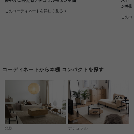
軽やかに整えるナチュラルモダン空間
ン空間
このコーディネートを詳しく見る >
このコ
コーディネートから本棚 コンパクトを探す
北欧
ナチュラル