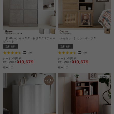
【幅70cm】キャスター付きスクエアキャ
【4点セット】カラーボックス
ビネット
送料無料
送料無料
2
件
2
件
クーポン利用で
クーポン利用で
¥10,679
¥10,679
¥11,999→
¥11,999→
在庫：〇
在庫：〇