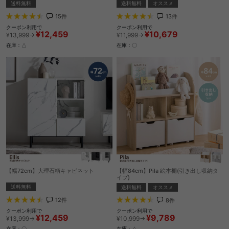
送料無料
送料無料
オススメ
15
件
13
件
クーポン利用で
クーポン利用で
¥12,459
¥10,679
¥13,999→
¥11,999→
在庫：△
在庫：〇
【幅72cm】大理石柄キャビネット
【幅84cm】Pila 絵本棚(引き出し収納タ
イプ)
送料無料
送料無料
オススメ
12
件
8
件
クーポン利用で
クーポン利用で
¥12,459
¥9,789
¥13,999→
¥10,999→
在庫：〇
在庫：△