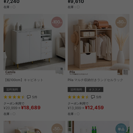
¥9,610
¥7,240
在庫：〇
在庫：〇
【幅100cm】キャビネット
Pila マルチ収納付きランドセルラック
送料無料
送料無料
オススメ
5
件
5
件
クーポン利用で
クーポン利用で
¥18,689
¥12,459
¥20,999→
¥13,999→
在庫：〇
在庫：〇