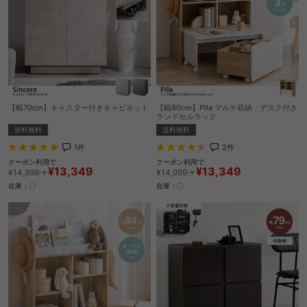
【幅70cm】キャスター付きキャビネット
【幅80cm】Pila マルチ収納・デスク付き
ランドセルラック
送料無料
送料無料
1
件
2
件
クーポン利用で
クーポン利用で
¥13,349
¥13,349
¥14,999→
¥14,999→
在庫：〇
在庫：〇