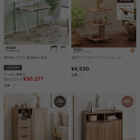
RIGNA デスク 幅96cm 単品
3段アクリルディスプレイラック
送料無料
¥4,530
クーポン利用で
在庫：〇
¥30,277
¥34,020→
在庫：〇