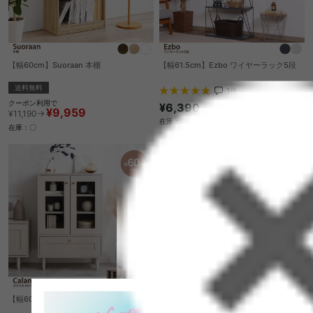
【幅60cm】Suoraan 本棚
【幅61.5cm】Ezbo ワイヤーラック5段
送料無料
1
件
クーポン利用で
¥6,390
¥9,959
¥11,190→
在庫：〇
在庫：〇
【幅60cm】Calan ガラスキャビネット
【幅39cm×高さ128cm】Etoriko 回転式
ラック