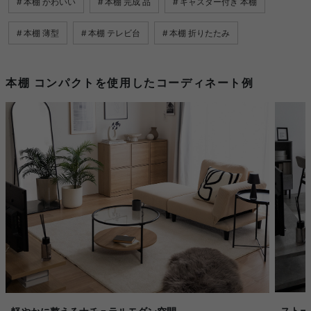
本棚 かわいい
本棚 完成 品
キャスター付き 本棚
本棚 薄型
本棚 テレビ台
本棚 折りたたみ
本棚 コンパクトを使用したコーディネート例
ストー