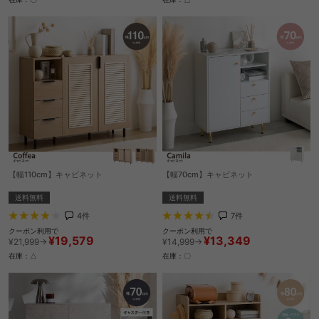
【幅110cm】キャビネット
【幅70cm】キャビネット
送料無料
送料無料
4
件
7
件
クーポン利用で
クーポン利用で
¥19,579
¥13,349
¥21,999→
¥14,999→
在庫：△
在庫：〇