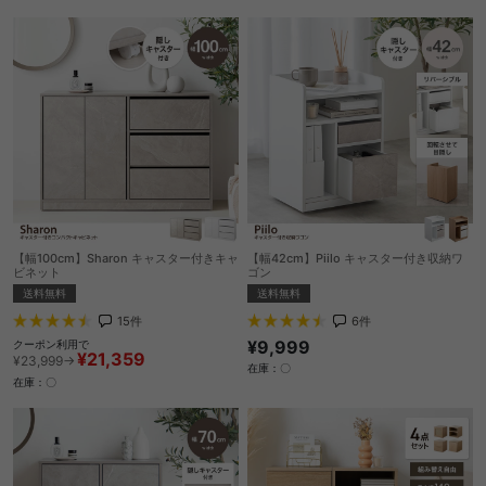
【幅100cm】Sharon キャスター付きキャ
【幅42cm】Piilo キャスター付き収納ワ
ビネット
ゴン
送料無料
送料無料
15
件
6
件
¥9,999
クーポン利用で
¥21,359
¥23,999→
在庫：〇
在庫：〇