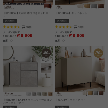
【幅100cm】Lykke 本棚付きキャビネッ
【幅100cm】キャビネット
ト
送料無料
送料無料
13
件
16
件
クーポン利用で
クーポン利用で
¥16,909
¥16,909
¥18,999→
¥18,999→
在庫：〇
在庫：〇
【幅80cm】Sharon キャスター付きコン
【幅70cm】キャビネット
パクトキャビネット
送料無料
送料無料