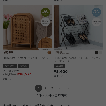
【幅36cm】Amden ラタンキャビネット
【幅70cm】Kassel フォールディングシ
ューズラック
送料無料
完成品
完成品
¥8,400
クーポン利用で
¥18,574
¥20,870→
在庫：△
在庫：△
1
2
3
>
>>
1件〜60件（全133件）