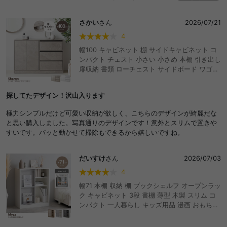
が出来上がった時はすごい達成感でした！買ってよかったです！
さかい
さん
2026/07/21
4
幅100 キャビネット 棚 サイドキャビネット コ
ンパクト チェスト 小さい 小さめ 本棚 引き出し
扉収納 書類 ローチェスト サイドボード ワゴン
テレビ台 ハイタイプ テレビボード キャスター
付き 薄型 収納家具 推し活 スリム クローゼット
探してたデザイン！沢山入ります
ワンルーム 一人暮らし リビング キッチン おし
ゃれ おすすめ 安い ストーン柄 石目調 漫画収納
極力シンプルだけど可愛い収納が欲しく、こちらのデザインが綺麗だな
マンガ DVD CD
と思い購入しました。写真通りのデザインです！意外とスリムで置きや
すいです。パッと動かせて掃除もできるから嬉しいですね。
だいすけ
さん
2026/07/03
4
幅71 本棚 収納 棚 ブックシェルフ オープンラッ
ク キャビネット 3段 書棚 薄型 木製 スリム コ
ンパクト 一人暮らし キッズ用品 漫画 おもちゃ
収納 子供 推し活 壁 大容量 ディスプレイ リビ
ング スライド棚 隠す ストーン 大理石柄 絵本