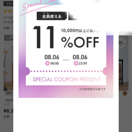
送料無料
オススメ
¥9,990
在庫：△
23
件
クーポン利用で
¥13,349
¥14,999→
在庫：△
【幅60cm】Ezbo S字型ディスプレイラ
【幅90cm】Zaga 2段ラック
ック
送料無料
¥6,220
クーポン利用で
在庫：△
¥13,706
¥15,400→
在庫：△