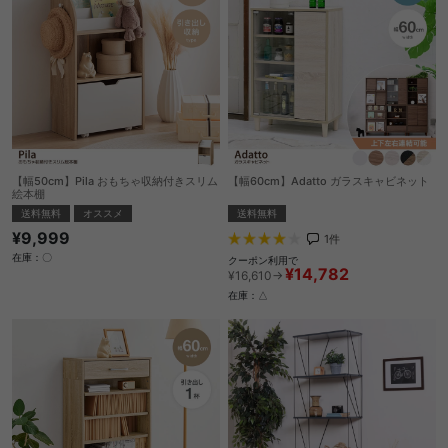
【幅50cm】Pila おもちゃ収納付きスリム
【幅60cm】Adatto ガラスキャビネット
絵本棚
送料無料
送料無料
オススメ
¥9,999
1
件
在庫：〇
クーポン利用で
¥14,782
¥16,610→
在庫：△