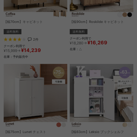
【幅70cm】キャビネット
【幅90cm】Roskilde キャビネット
送料無料
送料無料
クーポン利用で
2
件
¥16,269
¥18,280→
クーポン利用で
¥14,239
在庫：△
¥15,999→
在庫：予約販売中
【幅75cm】Lunet チェスト
【幅63cm】Leksio ブックシェルフ