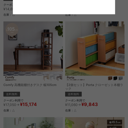
クーポン利用で
クーポン利用で
¥13,038
¥18,787
¥14,650→
¥21,110→
在庫：△
在庫：△
Comfy 高機能棚付きデスク 幅105cm
【2個セット】Porta クローゼット本棚ラ
ック
送料無料
送料無料
クーポン利用で
クーポン利用で
¥15,174
¥9,843
¥17,050→
¥11,060→
在庫：△
在庫：△