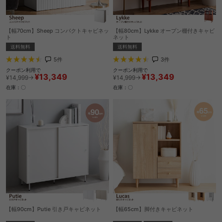
【幅70cm】Sheep コンパクトキャビネッ
【幅80cm】Lykke オープン棚付きキャビ
ト
ネット
送料無料
送料無料
5
件
3
件
クーポン利用で
クーポン利用で
¥13,349
¥13,349
¥14,999→
¥14,999→
在庫：〇
在庫：〇
【幅90cm】Putie 引き戸キャビネット
【幅65cm】脚付きキャビネット