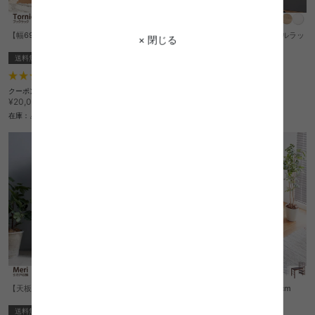
【幅69cm】Tornio ブックラック
【幅80cm】 Pitea 突っ張りウォールラッ
× 閉じる
ク
送料無料
完成品
送料無料
クーポン利用で
1
件
¥14,765
¥16,590→
クーポン利用で
¥17,853
在庫：△
¥20,060→
在庫：△
【天板60cm×29.5cm】 Meri 引き戸収納
Comfy 高機能棚付きデスク 幅120cm
送料無料
送料無料