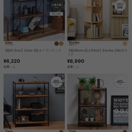
【幅61.5cm】Ezbo 3段オープンラック
【幅39cm×高さ97cm】Etoriko 回転式ラ
ック
¥6,220
¥8,990
在庫：△
在庫：△