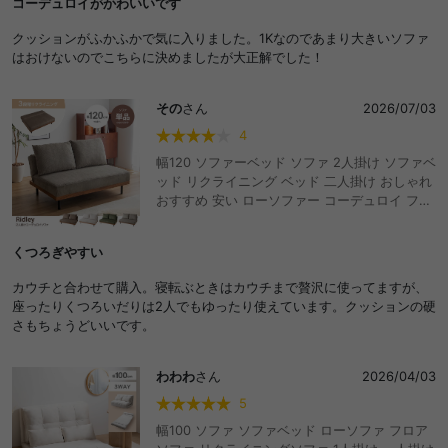
コーデュロイがかわいいです
りたたみ 寝れる ごろ寝
クッションがふかふかで気に入りました。1Kなのであまり大きいソファ
はおけないのでこちらに決めましたが大正解でした！
その
さん
2026/07/03
4
幅120 ソファーベッド ソファ 2人掛け ソファベ
ッド リクライニング ベッド 二人掛け おしゃれ
おすすめ 安い ローソファー コーデュロイ フロ
アソファ 脚付き アームレス ひじ掛けなし コン
パクト ワンルーム 省スペース 3段階 折りたた
くつろぎやすい
み 寝れる ごろ寝
カウチと合わせて購入。寝転ぶときはカウチまで贅沢に使ってますが、
座ったりくつろいだりは2人でもゆったり使えています。クッションの硬
さもちょうどいいです。
わわわ
さん
2026/04/03
5
幅100 ソファ ソファベッド ローソファ フロア