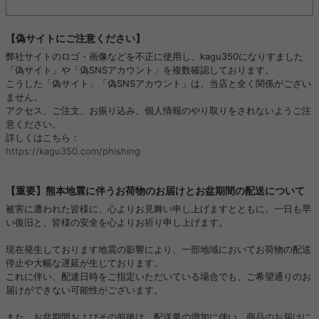
【偽サイトにご注意ください】
弊社サイトのロゴ・画像などを不正に使用し、kagu350になりすました
「偽サイト」や「偽SNSアカウント」を複数確認しております。
こうした「偽サイト」「偽SNSアカウント」は、当店と全く関係がござい
ません。
アクセス、ご注文、お振り込み、個人情報のやり取りをされないようご注
意ください。
詳しくはこちら：
https://kagu350.com/phishing
【重要】熊本地震に伴うお荷物のお届けとお盆期間の配送について
被害に遭われた皆様に、心よりお見舞い申し上げますとともに、一日も早
い復旧と、皆様の安全を心よりお祈り申し上げます。
現在発生しております地震の影響により、一部地域においてお荷物の配送
停止や大幅な遅延が生じております。
これに伴い、配達日時をご指定いただいている場合でも、ご希望通りのお
届けができない可能性がございます。
また、お盆期間およびその前後は、配送量の増加に伴い、商品のお届けに