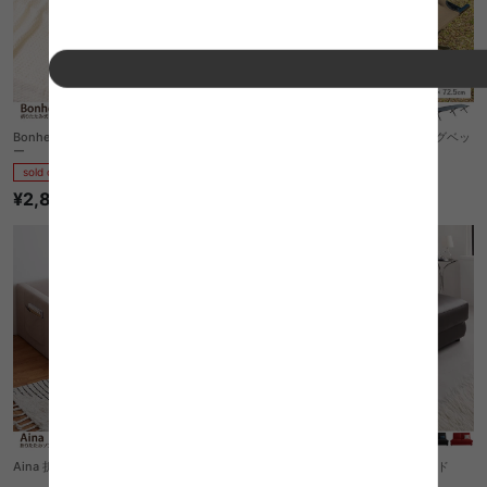
Bonheur 折りたたみ式すべりにくいトレ
【シングル】Sveg フォールディングベッ
ー
ド
sold out
sold out
¥2,840
¥10,220
Aina 折りたたみソファベッド
【幅140cm】Cleobury ソファベッド