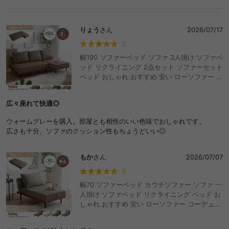
りょう
さん
2026/07/17
5
幅190 ソファーベッド ソファ 3人掛け ソファベ
ッド リクライニング 2点セット ソファーセット
ベッド おしゃれ おすすめ 安い ローソファー コ
ーデュロイ フロアソファ 脚付き アームレス ひ
じ掛けなし コンパクト ワンルーム 省スペース
広々座れて快適◎
セパレート 3段階 折りたたみ 寝れる ごろ寝
ウォームグレーを購入。部屋とも相性のいい色味でおしゃれです。
広さも十分、ソファのクッション性もちょうどいい◎
もか
さん
2026/07/07
5
幅70 ソファーベッド カウチソファー ソファ 一
人掛け ソファベッド リクライニング ベッド お
しゃれ おすすめ 安い ローソファー コーデュロ
イ フロアソファ 脚付き アームレス ひじ掛けな
し コンパクト ワンルーム 省スペース 3段階 折