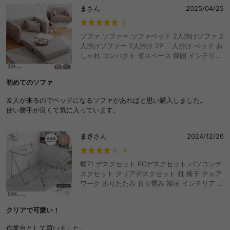
ま
さん
2025/04/25
5
ソファ ソファー ソファベッド 2人掛けソファ 2
人掛けソファー 2人掛け 2P 二人掛け ベッド お
しゃれ コンパクト 省スペース 韓国 インテリア
I字 カウチソファー フロアクッション ロータイ
プ ローソファ ローソファー 折りたたみ I字型
初めてのソファ
カウチソファ おしゃれ おすすめ 安い
友人が来るのでベッドになるソファがあればと思い購入しました。
使い勝手が良くて気に入っています。
まさ
さん
2024/12/26
4
幅71 デスクセット PCデスクセット パソコンデ
スクセット クリアデスクセット 机 椅子 チェア
ワーク 折りたたみ 折り畳み 韓国 インテリア コ
ンパクト 一人暮らし 省スペース 事務 ベッド 書
斎 キッズ 作業台 完成品 ドレッサー テーブル
クリアで可愛い！
リビング 寝室 リモート テレワーク 在宅 お手入
れ簡単 収納可能 スタッキング フォールディン
作業台として買いました。