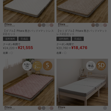
【ダブル】Pitara 敷きパッド+マットレス
【セミダブル】Pitara 敷きパッド+マット
2点セット
レス2点セット
送料無料
完成品
送料無料
完成品
クーポン利用で
クーポン利用で
¥21,555
¥18,476
¥24,220→
¥20,760→
在庫：〇
在庫：〇