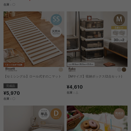
在庫：〇
【セミシングル】ロール式すのこマット
【Mサイズ】収納ボックス(2点セット)
完成品
¥4,610
¥5,970
在庫：△
在庫：〇