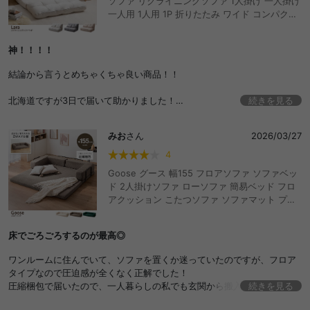
ソファ リクライニングソファ 1人掛け 一人掛け
一人用 1人用 1P 折りたたみ ワイド コンパクト
省スペース 折り畳み カウチ シングル ベロア 低
い マットレス sofa ソファー 兼用 簡易ベッド
神！！！！
小さめ ソファーベッド ソファーベット 座椅子
布製 一人暮らし おしゃれ おすすめ 安い
結論から言うとめちゃくちゃ良い商品！！
北海道ですが3日で届いて助かりました！
続きを見る
女一人暮らしリビング6畳で大きさちょうどいい
みお
さん
2026/03/27
2人まで座れます
背もたれも安定してるし、座り心地は柔らかく弾力あるかんじ
4
生地の肌触りもよく、光沢感がめちゃかわいい
Goose グース 幅155 フロアソファ ソファベッ
ド 2人掛けソファ ローソファ 簡易ベッド フロ
ベッドにしたとき骨組みがきになるというレビュー見ましたが、わたし
アクッション こたつソファ ソファマット プレ
は全然気になりませんでした
イマット カウチソファ おしゃれ おすすめ 安い
圧縮 2way 折りたたみ コンパクト アームレス
アイボリーの色味が白系統のお部屋にぴったりです
床でごろごろするのが最高◎
ト 背もたれ 組み換え 自由 2人掛け ファミリー
カバー外して洗ったりはできないので、汚さないよう大切に使います😭
家族 子供 キッズ 一人暮らし ウレタン コーデユ
ワンルームに住んでいて、ソファを置くか迷っていたのですが、フロア
ロイ フロア カウチ セパレート ごろ寝 座面低い
タイプなので圧迫感が全くなく正解でした！
ゆったり 重ねる 2Psofa 搬入簡単 ワンルーム
圧縮梱包で届いたので、一人暮らしの私でも玄関から搬入できたのも助
続きを見る
来客 お昼寝
かりました！