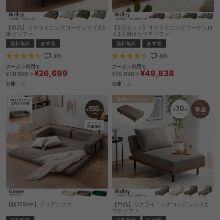
【単品】リクライニングコーデュロイ2人
【2点セット】リクライニングコーデュロ
掛けソファ
イ3人掛けカウチソファ
送料無料
あす着
送料無料
あす着
3
件
4
件
クーポン利用で
クーポン利用で
¥26,699
¥49,838
¥29,999→
¥55,998→
在庫：△
在庫：△
【幅155cm】フロアソファ
【単品】リクライニングコーデュロイカ
ウチソファ
送料無料
送料無料
あす着