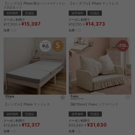
【シングル】Pitara 敷きパッド+マットレ
【セミダブル】Pitara マットレス
ス2点セット
送料無料
完成品
送料無料
完成品
クーポン利用で
クーポン利用で
¥14,373
¥15,397
¥16,150→
¥17,300→
在庫：〇
在庫：〇
【シングル】Pitara マットレス
【幅110cm】Franc ソファベッド
送料無料
完成品
送料無料
完成品
クーポン利用で
クーポン利用で
¥12,317
¥31,630
¥13,840→
¥35,540→
在庫：〇
在庫：△