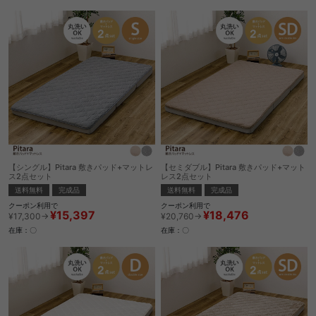
【シングル】Pitara 敷きパッド+マットレ
【セミダブル】Pitara 敷きパッド+マット
ス2点セット
レス2点セット
送料無料
完成品
送料無料
完成品
クーポン利用で
クーポン利用で
¥15,397
¥18,476
¥17,300→
¥20,760→
在庫：〇
在庫：〇