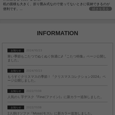
グ オフィス いす おしゃれ おすすめ 安い
机の面積も大きく、折り畳み式なので使ってないときに収納できるのが
便利です。
続きを見る
インテリアとして写真を撮るテーブルとしてもお洒落に使えて気に入っ
ています！
INFORMATION
2024/10/23
お知らせ
寒い季節もこたつでぬくぬく快適に♪『こたつ特集』ページ公開し
ました。
2024/10/23
お知らせ
もうすぐクリスマスの季節！『クリスマスコレクション2024』ペ
ージ公開しました。
2022/11/08
お知らせ
人気のＬ字デスク『Fine(ファイン)』に新カラー追加しました。
2022/11/08
お知らせ
2人掛けソファ『Moss(モス)』に新カラー追加しました。