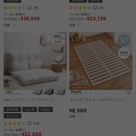
2
件
3
件
クーポン利用で
クーポン利用で
¥16,019
¥23,139
¥17,999→
¥25,999→
在庫：△
在庫：〇
Lara リクライニングソファベッド
【セミダブル】ロール式すのこマット
送料無料
あす着
完成品
¥8,590
オススメ
在庫：〇
10
件
クーポン利用で
¥22,249
¥24,999→