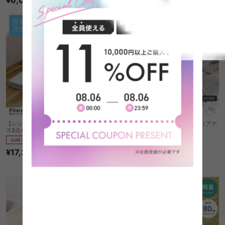
【シングル】Pitara 敷きパッド+マットレ
【2点セット】Glace 折りたたみクリアデ
ス2点セット
スクセット
sold out
sold out
¥17,300
2
件
¥16,998