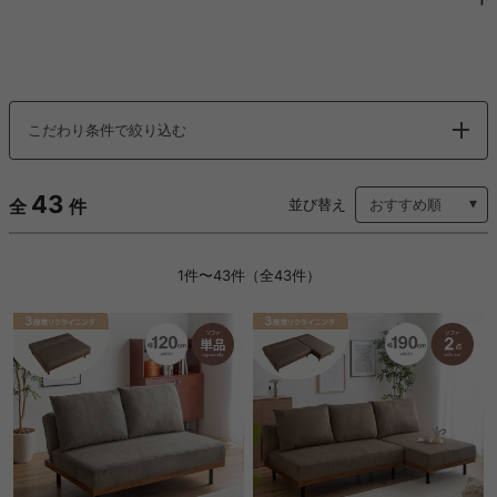
こだわり条件で絞り込む
43
全
件
並び替え
1件〜43件（全43件）