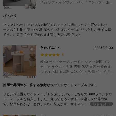
単品 ソファ用 ソファー ベッド コンパクト 滑り
止め バックレスト 高級感 可愛い かわいい リビ
ング ダイニング 三角 ミニクッション付き ふか
ぴったり
ふか 床 完成品 独立型 読書 一人暮らし ワンル
ーム 2人暮らし
ソファやベッドでくつろぐ時間をちょっと快適にしたくて買いました。
一人暮らし用ソファやお部屋のくつろぎスペースにぴったりなサイズ感
です。組み立て不要でそのまま置けるのも楽でした
たかぴん
さん
2025/10/09
5
幅40 サイドテーブル ナイト ソファ 韓国 イン
テリア ラウンド 丸型 円形 休憩 来客 作業台 お
しゃれ 木目 石目調 コンパクト 軽量 ベッドサイ
ド ディスプレイ ニュアンス くすみカラー Luna
ルナ おしゃれ おすすめ 安い
部屋の雰囲気が一変する素敵なラウンドサイドテーブルです！
リビングに置くサイドテーブルを探していて、こちらのLunaラウンドサ
イドテーブルを購入しました。丸みのあるデザインが柔らかい雰囲気
で、部屋全体がぐっとおしゃれに見えます。サイズ感もちょうど良く、
続きを見る
ソファ横に置いて飲み物や本を置くのにとても便利です。組み立ても簡
単で、ストーンの質感もしっかりしていて高級感があります。おすすめ