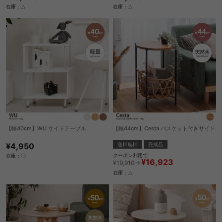
在庫：△
在庫：△
【幅40cm】WU サイドテーブル
【幅44cm】Cesta バスケット付きサイド
¥4,950
送料無料
完成品
クーポン利用で
在庫：〇
¥16,923
¥19,910→
在庫：△