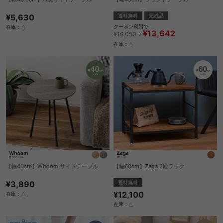
¥5,630
送料無料
完成品
クーポン利用で
在庫：△
¥13,642
¥16,050→
在庫：△
【幅40cm】Whoom サイドテーブル
【幅60cm】Zaga 2段ラック
¥3,890
送料無料
¥12,100
在庫：△
在庫：△