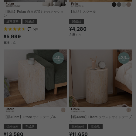
【単品】Pulau 自立式背もたれクッショ
【単品】スツール
ン
完成品
送料無料
完成品
¥4,280
5
件
在庫：△
¥5,999
在庫：△
【幅40cm】Litore サイドテーブル
【幅33cm】Litore ラウンドサイドテーブ
ル
送料無料
完成品
送料無料
完成品
¥13,580
¥11,650