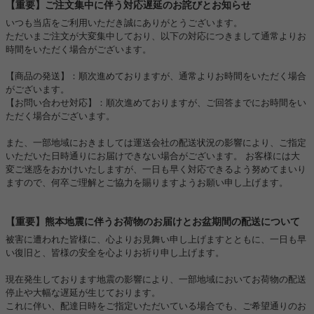
【重要】ご注文集中に伴う対応遅延のお詫びとお知らせ
いつも当店をご利用いただき誠にありがとうございます。
ただいまご注文が大変集中しており、以下の対応につきまして通常よりお
時間をいただく場合がございます。
【商品の発送】：順次進めておりますが、通常よりお時間をいただく場合
がございます。
【お問い合わせ対応】：順次進めておりますが、ご回答までにお時間をい
ただく場合がございます。
また、一部地域におきましては運送会社の配送状況の影響により、ご指定
いただいた日時通りにお届けできない場合がございます。 お客様には大
変ご迷惑をおかけいたしますが、一日も早く対応できるよう努めてまいり
ますので、何卒ご理解とご協力を賜りますようお願い申し上げます。
【重要】熊本地震に伴うお荷物のお届けとお盆期間の配送について
被害に遭われた皆様に、心よりお見舞い申し上げますとともに、一日も早
い復旧と、皆様の安全を心よりお祈り申し上げます。
現在発生しております地震の影響により、一部地域においてお荷物の配送
停止や大幅な遅延が生じております。
これに伴い、配達日時をご指定いただいている場合でも、ご希望通りのお