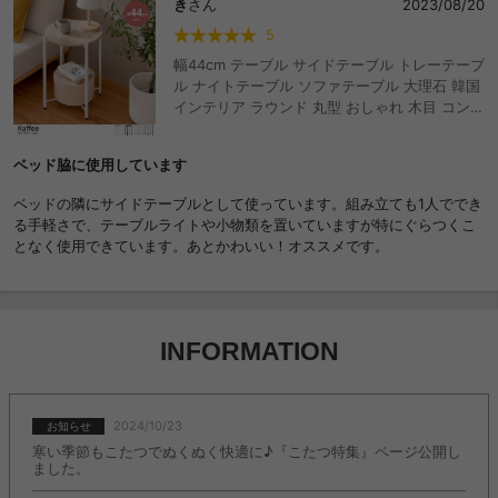
き
さん
2023/08/20
ですよー！
5
幅44cm テーブル サイドテーブル トレーテーブ
ル ナイトテーブル ソファテーブル 大理石 韓国
インテリア ラウンド 丸型 おしゃれ 木目 コンパ
クト 白 ホワイト 軽量 トレイテーブル ベッドサ
イド ディスプレイ 天板取り外し可 おしゃれ お
ベッド脇に使用しています
すすめ 安い
ベッドの隣にサイドテーブルとして使っています。組み立ても1人ででき
る手軽さで、テーブルライトや小物類を置いていますが特にぐらつくこ
となく使用できています。あとかわいい！オススメです。
INFORMATION
2024/10/23
お知らせ
寒い季節もこたつでぬくぬく快適に♪『こたつ特集』ページ公開し
ました。