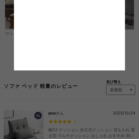
モダン
ヴィンテージ
コーディネートをもっと見る
並び替え
ソファ ベッド 軽量のレビュー
puu
さん
2025/12/24
5
幅53 クッション 自立式クッション 背もたれ 置
き型 マルチクッション おしゃれ おすすめ 安い