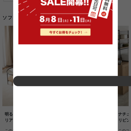
ソファ ベッド 軽量を使用したコーディネート例
明るく穏やかに暮らす、北欧テイストのナチュラルインテ
ナチュ
リア
リビン
このコーディネートを詳しく見る >
このコ