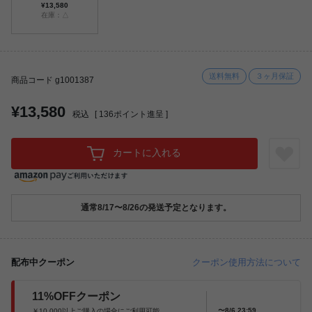
¥13,580
在庫：△
送料無料
３ヶ月保証
商品コード g1001387
¥13,580
税込
[
136
ポイント進呈 ]
カートに入れる
通常8/17〜8/26の発送予定となります。
配布中クーポン
クーポン使用方法について
11%OFFクーポン
〜8/6 23:59
￥10,000以上ご購入の場合にご利用可能。