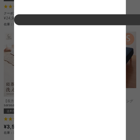
在庫：△
10
件
クーポン利用で
¥21,249
¥24,999→
在庫：〇
【長方形:90cm×140cm】Neochill
コットンタオルボックスシーツ【シング
sarasara ラグ
ル】
送料無料
完成品
完成品
10
件
1
件
¥3,500
¥3,130
在庫：〇
在庫：△