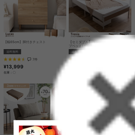
【幅65cm】脚付きチェスト
【セミダブル】コンセント&宮棚付きパイ
プベッド(ボンネルマットレス付き)
送料無料
送料無料
7
件
2
件
¥13,999
クーポン利用で
¥22,932
¥26,979→
在庫：〇
在庫：△