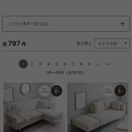
こだわり条件で絞り込む
797
全
件
並び替え
1
2
3
4
5
6
7
8
9
>
>>
1件〜60件（全797件）