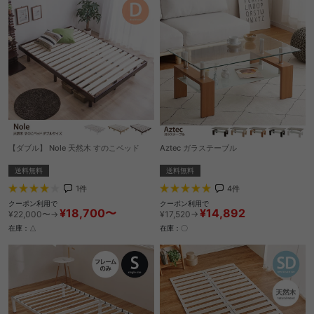
【ダブル】 Nole 天然木 すのこベッド
Aztec ガラステーブル
送料無料
送料無料
1
件
4
件
クーポン利用で
クーポン利用で
¥18,700〜
¥14,892
¥22,000〜→
¥17,520→
在庫：△
在庫：〇