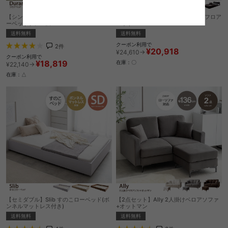
【シングル】Duranta USBコンセント ロ
【セミダブル】Lonnie USB 宮付きフロア
ーベッドフレーム
ベッド
送料無料
送料無料
クーポン利用で
2
件
¥20,918
¥24,610→
クーポン利用で
¥18,819
在庫：〇
¥22,140→
在庫：△
【セミダブル】Slib すのこローベッド(ボ
【2点セット】Ally 2人掛けベロアソファ
ンネルマットレス付き)
+オットマン
送料無料
送料無料