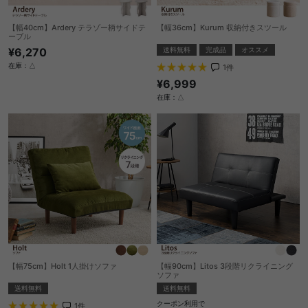
【幅40cm】Ardery テラゾー柄サイドテ
【幅36cm】Kurum 収納付きスツール
ーブル
送料無料
完成品
オススメ
¥6,270
在庫：△
1
件
¥6,999
在庫：△
【幅75cm】Holt 1人掛けソファ
【幅90cm】Litos 3段階リクライニング
ソファ
送料無料
送料無料
クーポン利用で
1
件