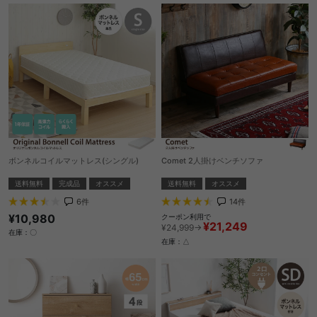
ボンネルコイルマットレス(シングル)
Comet 2人掛けベンチソファ
送料無料
完成品
オススメ
送料無料
オススメ
6
件
14
件
¥10,980
クーポン利用で
¥21,249
¥24,999→
在庫：〇
在庫：△