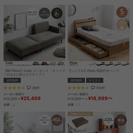
【幅178cm】Cody コンセント・オットマ
【シングル】Pluto 収納付きベッド
ン付き2人掛けカウチソファ
送料無料
オススメ
送料無料
105
件
26
件
クーポン利用で
クーポン利用で
¥16,999〜
¥25,499
¥19,999〜→
¥29,999→
在庫：〇
在庫：△