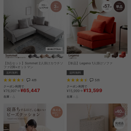
【3点セット】Sommet 2人掛けカウチソ
【単品】Legeno 1人掛けソファ
ファ2脚+オットマン
送料無料
送料無料
5
件
4
件
クーポン利用で
クーポン利用で
¥13,599
¥65,447
¥15,999→
¥76,997→
在庫：△
在庫：△