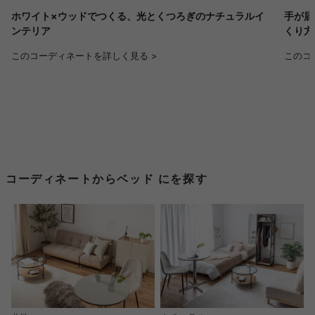
ホワイト×ウッドでつくる、光とくつろぎのナチュラルイ
手が届
ンテリア
くり方
このコーディネートを詳しく見る >
このコ
コーディネートからベッド にを探す