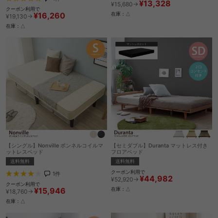
¥13,328
¥15,680→
クーポン利用で
¥16,260
在庫：△
¥19,130→
在庫：△
【シングル】Nonville ボンネルコイルマ
【セミダブル】Duranta マットレス付き
ットレスベッド
フロアベッド
送料無料
送料無料
クーポン利用で
1
件
¥44,982
¥52,920→
クーポン利用で
¥15,946
在庫：△
¥18,760→
在庫：△