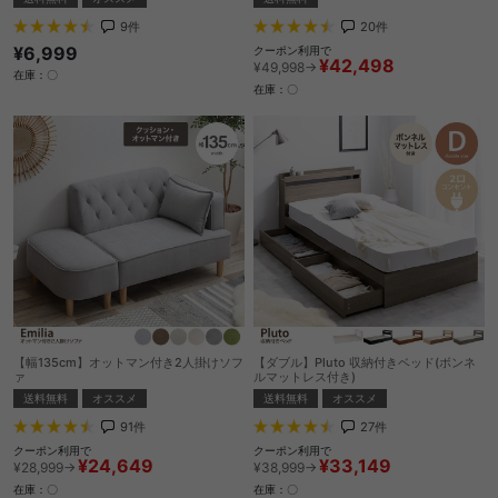
9
件
20
件
¥6,999
クーポン利用で
¥42,498
¥49,998→
在庫：〇
在庫：〇
【幅135cm】オットマン付き2人掛けソフ
【ダブル】Pluto 収納付きベッド(ボンネ
ァ
ルマットレス付き)
送料無料
オススメ
送料無料
オススメ
91
件
27
件
クーポン利用で
クーポン利用で
¥24,649
¥33,149
¥28,999→
¥38,999→
在庫：〇
在庫：〇