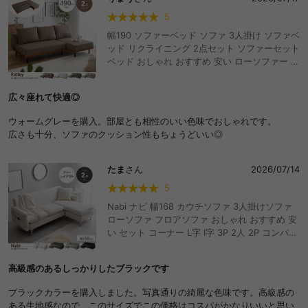
5
幅190 ソファーベッド ソファ 3人掛け ソファベ
ッド リクライニング 2点セット ソファーセット
ベッド おしゃれ おすすめ 安い ローソファー コ
ーデュロイ フロアソファ 脚付き アームレス ひ
じ掛けなし コンパクト ワンルーム 省スペース
広々座れて快適◎
セパレート 3段階 折りたたみ 寝れる ごろ寝
ウォームグレーを購入。部屋とも相性のいい色味でおしゃれです。
広さも十分、ソファのクッション性もちょうどいい◎
たま
さん
2026/07/14
5
Nabi ナビ 幅168 カウチソファ 3人掛けソファ
ローソファ フロアソファ おしゃれ おすすめ 安
い セット コーナー L字 I字 3P 2人 2P コンパク
ト 小さめ 左右対応 来客 肘置き 脚付き リビン
グ ダイニング 同棲 ソファベッド ソファーベッ
高級感のあるしっかりしたブラックです
ド 高級感 ファブリック 起毛 クッション付 サロ
ン 店舗 脚取り外し可能 シルバー脚
ブラックカラーを購入しました。写真通りの綺麗な色味です。高級感の
ある生地感なので、このサイズでこの価格はコスパがかなりいいと思い