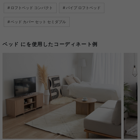
ロフトベッド コンパクト
パイプ ロフトベッド
ベッド カバー セット セミダブル
ベッド にを使用したコーディネート例