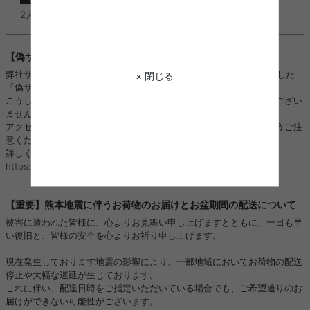
2人掛けソファ『Moss(モス)』に新カラー追加しました。
【偽サイトにご注意ください】
弊社サイトのロゴ・画像などを不正に使用し、kagu350になりすました
× 閉じる
「偽サイト」や「偽SNSアカウント」を複数確認しております。
こうした「偽サイト」「偽SNSアカウント」は、当店と全く関係がござい
ません。
アクセス、ご注文、お振り込み、個人情報のやり取りをされないようご注
意ください。
詳しくはこちら：
https://kagu350.com/phishing
【重要】熊本地震に伴うお荷物のお届けとお盆期間の配送について
被害に遭われた皆様に、心よりお見舞い申し上げますとともに、一日も早
い復旧と、皆様の安全を心よりお祈り申し上げます。
現在発生しております地震の影響により、一部地域においてお荷物の配送
停止や大幅な遅延が生じております。
これに伴い、配達日時をご指定いただいている場合でも、ご希望通りのお
届けができない可能性がございます。