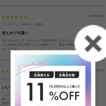
2025/03/17
5
ニックネーム：mrrriさん（女性）
控えめで可愛い
温かみもあるしすっきりもしてる表情が気に入りました。
少し色味抑え目な部屋づくりを目指してて、商品の説明画像もとても想像しやす
かったです！
2025/03/12
4
ニックネーム：あちゃんさん（女性）
いいです！
シンプルででもプラスチックじゃないチェストを探してました！
優しい木目がおもったよりお部屋に馴染んで大満足♡
背面が凹凸なく綺麗だったので壁に付けない置き方もできそうー