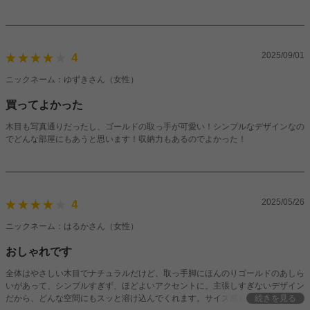
も難なくいった要因の一つかも。初心者だと少し抵抗があるかもしれませんが、
説明書も分かりやすくお値段以上の質で良い商品だと思います。特に開閉がスム
ーズでお気に入りです。ベビー服がまた増えてきたので、もう一つ買って横に並
べる予定です。
2025/09/01
4
ニックネーム：ゆずきさん（女性）
買ってよかった
木目も写真通りだったし、ゴールドの取っ手が可愛い！シンプルなデザインなの
でどんな部屋にもあうと思います！収納力もあるのでよかった！
2025/05/26
4
ニックネーム：はるかさん（女性）
おしゃれです
全体はやさしい木目でナチュラルだけど、取っ手脚にほんのりゴールドのあしら
いがあって、シンプルすぎず、ほどよいアクセントに。主張しすぎないデザイン
だから、どんな空間にもスッと溶け込んでくれます。サイズ感も◎。コンパクト
続きを見る