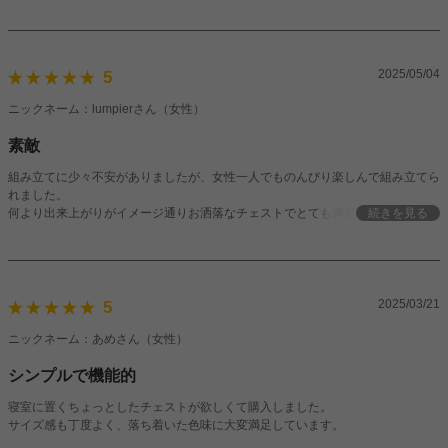
ながら引き出しは深めで、日常使いの小物や書類などがすっきり収まります。生
活感を隠しながら、見た目も整うのが嬉しいポイントでした。
2025/05/04
5
ニックネーム：lumpierさん（女性）
素敵
組み立てに少々不安がありましたが、女性一人でものんびり楽しんで組み立てら
れました。
何より出来上がりがイメージ通りお洒落なチェストでとても満足しています。
続きを見る
スリムチェストなので収納力はそう多くはありませんが、季節物の衣類を入れて
おくのにちょうど良いなと感じます。
2025/03/21
5
ニックネーム：あめさん（女性）
シンプルで機能的
寝室に置くちょっとしたチェストが欲しくて購入しました。
サイズ感も丁度よく、落ち着いた色味に大変満足しています。