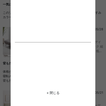
チソファ アームレス 1人掛け 1P 1人用 2人用 コ
一気に理想の部屋に！
ーディロイ おしゃれ おすすめ 安い
このソファが来てから一気に部屋のおしゃれ度が上がりました！くすみ
カラーのクッションを合わせて、韓国っぽい雰囲気にしています◎
仁
さん
2025/05/28
4
幅136 ソファ 2人掛け アイランド ベンチ デイ
ベッド フロア ロー アームレス ファブリック 組
立簡単 脚取り外し可能 コンパクト 小さめ 低め
I字 2P リビング サロン 高級感 店舗 待合室 ご
ろ寝 昼寝 チェア 椅子 いす 一人暮らし ワンル
背もたれがないのがよかった
ーム 2人暮らし カウチ ダイニング ラウンジ ア
イアン おしゃれ おすすめ 安い
体格が大きいのでゆったり座れるものを探していました。
寝転んでもいい感じです。
背もたれもあるみたいなので気になり中です！
ゆーきゃん
さん
2025/05/21
× 閉じる
4
幅248 ソファ ソファー 2人掛けソファ コーデ