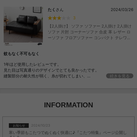
たく
さん
2024/03/26
3
【2人掛け】 ソファ ソファー 2人掛け 2人掛け
ソファ 片肘 コーナーソファ 合皮 革 レザー ロ
ーソファ フロアソファー コンパクト テレワー
ク リモートワーク 在宅勤務 開放感 ジョシュ
Josh おしゃれ おすすめ 安い
蚊もなく不可もなく
1年ほど使用したレビューです。
見た目は写真通りのデザインでとても良かったです。
縫製部分の耐久性が弱く、糸が切れてしまい、
続きを見る
下地が見えてしまったので買い替えが必要になりました。
値段も安価なため1年持っただけ良いのかとは思います。
以下主観ですが、使用年数的にプラス数万円し、もう少し耐久度の高い
ものを購入すべきと思いました。
INFORMATION
2024/10/23
お知らせ
寒い季節もこたつでぬくぬく快適に♪『こたつ特集』ページ公開し