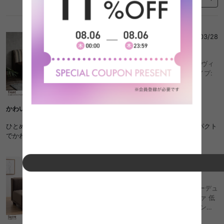
小林
さん
2026/03/28
5
【2人掛け】 開放感のある空間が実現するヴィ
ンテージテイストのベンチソファ/色・タイプ:
ブラウン おしゃれ おすすめ 安い
かわいすぎる
ひとめぼれして購入。力のない女1人で組み立てられました。コンパクト
でかわいくて座り心地も寝心地もいい、最高のソファです……！
こと
さん
2025/08/07
5
幅100 ソファ ソファー 2人掛けソファ コーデュ
ロイ 2P 二人 単品 フロアソファ ローソファ 低
め I字 ふたりがけ 小さめ リビング ダイニング
一人暮らし コンパクト ベッド 二人暮らし ベン