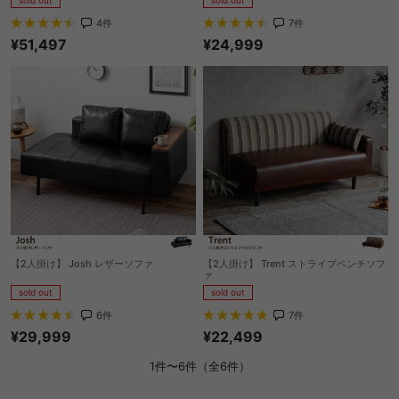
4
件
7
件
¥51,497
¥24,999
【2人掛け】 Josh レザーソファ
【2人掛け】 Trent ストライプベンチソフ
ァ
sold out
sold out
6
件
7
件
¥29,999
¥22,499
1件〜6件（全6件）