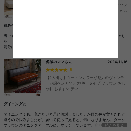
ュロイ オットマン 2P ソファセット カウチソフ
ァ コーナー コの字 フロアソファ ローソファ 低
め I字 L字 ふたりがけ 小さめ リビング ダイニ
ング 一人暮らし コンパクト ベッド 二人暮らし
組み合わせソファ
ベンチソファ エル字 組み合わせ自由 ユニット
3人掛け 三人用 3P 1人掛け 1P 1人用 2人用 コ
男でもゆったり寝転べるくらいのサイズ感で、無駄なく理想通り！でし
ーディロイ アームレスト ひじ掛け 肘掛 おしゃ
た
れ おすすめ 安い
気分に合わせて動かせるのが自分にはあってました
虎徹のママ
さん
2024/11/16
5
【2人掛け】ツートンカラーが魅力のヴィンテ
ージ調ベンチソファ/色・タイプ:ブラウン おし
ゃれ おすすめ 安い
ダイニングに
ダイニングでも、寛ぎたいと思い検討しました。座面の色が背もたれと
違うので悩みましたが、届いて使って見ると、気になりません。ダーク
ブラウンのダニングテーブルに、マッチしています。座り心地もとても
続きを見る
気に入っておりコスパ充分です。