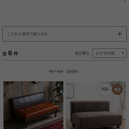
こだわり条件で絞り込む
6
全
件
並び替え
1件〜6件（全6件）