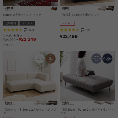
Comet 2人掛けベンチソファ
【単品】Sucre 2人掛けソファ
送料無料
オススメ
sold out
14
件
6
件
¥22,499
クーポン利用で
¥22,249
¥24,999→
在庫：△
【3点セット】Sucre 2人掛けカウチソフ
【幅136cm】Pulau 2人掛けアイランドソ
ァ
ファ
sold out
sold out