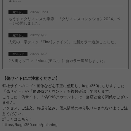
ました。
2024/10/23
お知らせ
もうすぐクリスマスの季節！『クリスマスコレクション2024』ペ
ージ公開しました。
2022/11/08
お知らせ
人気のＬ字デスク『Fine(ファイン)』に新カラー追加しました。
2022/11/08
お知らせ
2人掛けソファ『Moss(モス)』に新カラー追加しました。
【偽サイトにご注意ください】
弊社サイトのロゴ・画像などを不正に使用し、kagu350になりすました
「偽サイト」や「偽SNSアカウント」を複数確認しております。
こうした「偽サイト」「偽SNSアカウント」は、当店と全く関係がござい
ません。
アクセス、ご注文、お振り込み、個人情報のやり取りをされないようご注
意ください。
詳しくはこちら：
https://kagu350.com/phishing