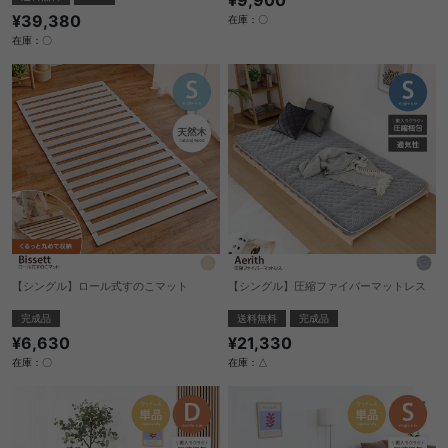
¥39,380
在庫：〇
在庫：〇
【シングル】ロール式すのこマット
【シングル】圧縮ファイバーマットレス
完成品
送料無料
完成品
¥6,630
¥21,330
在庫：〇
在庫：△