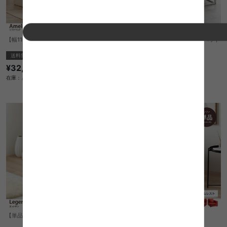
【幅110cm】Amelie ソファベッド
【セミダブル】Knok パイプすのこベッド
(マットレス付き)
送料無料
完成品
送料無料
¥32,020
5
件
在庫：△
¥23,979
在庫：〇
【単品】Legeno オットマン
【単品】Legeno コーナーソファ