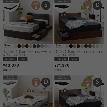
【シングル】収納付きベッド(リバーシブ
【ダブル】収納付きベッド(ポケットコイ
ルマットレス付き)
ルマットレス付き)
送料無料
NEW
送料無料
NEW
¥43,070
¥71,370
在庫：〇
在庫：〇