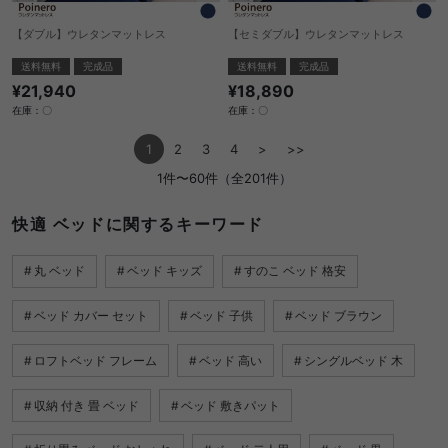
【ダブル】ウレタンマットレス
【セミダブル】ウレタンマットレス
送料無料
完成品
送料無料
完成品
¥21,940
¥18,890
在庫：〇
在庫：〇
1
2
3
4
>
>>
1件〜60件（全201件）
快適 ベッドに関するキーワード
丸 ベッド
ベッド キッズ
すのこ ベッド 格安
ベッド カバー セット
ベッド 子供
ベッド ブラウン
ロフトベッド フレーム
ベッド 高い
シングルベッド 木
収納 付き 畳 ベッド
ベッド 敷きパット