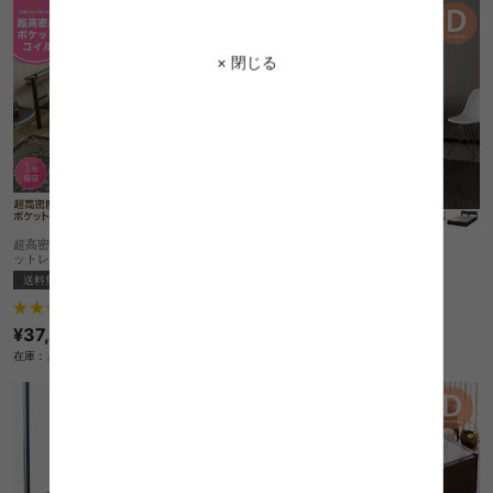
× 閉じる
超高密度ハイグレードポケットコイルマ
【ダブル】Rues 収納付きベッド
ットレス(ダブル)
送料無料
送料無料
完成品
オススメ
¥49,220〜
5
件
在庫：〇
¥37,999
在庫：△