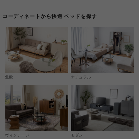
コーディネートから快適 ベッドを探す
北欧
ナチュラル
モダン
ヴィンテージ