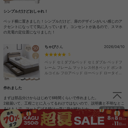
収納 棚 可動棚 コンセント付き 2口 スクエア ミ
ニ ベッドサイド ソファサイド コンパクト スリ
シンプルだけどおしゃれ！
ム 省スペース かわいい 一人暮らし 寝室 リビン
グ 横 ディスプレイ 宮棚 波型 ナミナミ ワンル
ベッド横に置きました！シンプルだけど、扉のデザインがいい感じのア
ーム 隠す 高級感
クセントになってて気に入っています。コンセントがあるので、スマホ
の充電の定位置になりました！
ちゃぴ
さん
2026/04/10
5
ベッド セミダブルベッド セミダブル ベッドフ
レーム フレーム マットレス付きベッド ボンネ
ルコイル フロアベッド ローベッド ロータイプ
すのこベッド 一人暮らし ひとりぐらし ワンル
ーム 宮棚 ヘッドボード コンセント ベット マッ
作れました
トレス マットレス付き マットレスセット おし
ゃれ おすすめ 安い
まずは部品分けからはじめて6時間くらいで作れました。
2箱届いて、工程ごとに入ってるわけではないので、説明書と不明なとこ
ろはＡＩで。マット広げる時は一気に袋が破れなかったので膨張にドキ
続きを見る
ドキしながらも楽しかったです。
わわわ
さん
2026/04/03