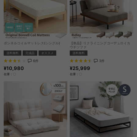
ボンネルコイルマットレス(シングル)
【単品】リクライニングコーデュロイカ
ウチソファ
送料無料
完成品
オススメ
送料無料
6
件
3
件
¥10,980
¥25,999
在庫：〇
在庫：〇