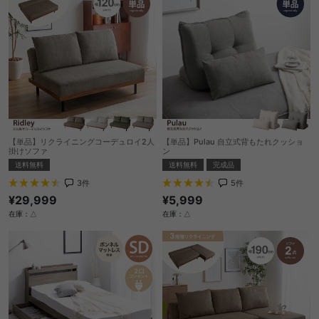
【単品】リクライニングコーデュロイ2人
【単品】Pulau 自立式背もたれクッショ
掛けソファ
ン
送料無料
送料無料
完成品
3
件
5
件
¥29,999
¥5,999
在庫：△
在庫：△