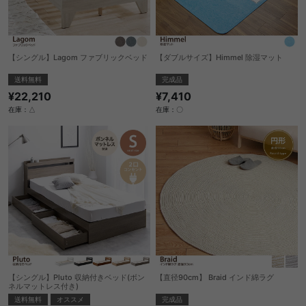
【シングル】Lagom ファブリックベッド
【ダブルサイズ】Himmel 除湿マット
送料無料
完成品
¥22,210
¥7,410
在庫：△
在庫：〇
【シングル】Pluto 収納付きベッド(ボン
【直径90cm】 Braid インド綿ラグ
ネルマットレス付き)
完成品
送料無料
オススメ