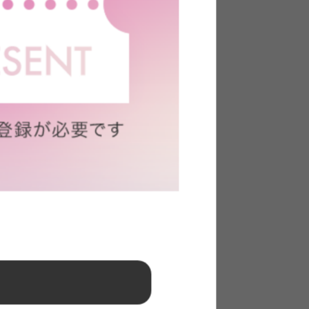
140cm
【セミダブル】Yuseong 幅140cm
ンネルマ
幅広すのこローベッド ヘッドボ
ードタイプ
送料無料
あす着
オススメ
1
件
6
件
クーポン利用で
¥21,804〜
¥24,499〜→
在庫：△