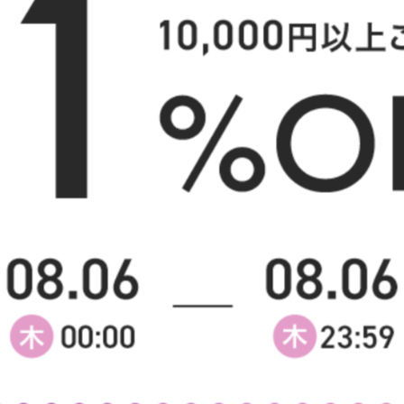
様へ
【セミダブル】コンセント&宮棚付
【セミダブル】Yuseong 幅
きパイプベッド(ボンネルマットレ
幅広すのこローベッド
ス付き)
送料無料
送料無料
オススメ
2
件
クーポン利用で
クーポン利用で
¥24,011
¥17,799
¥26,979→
¥19,999〜→
在庫：△
在庫：〇