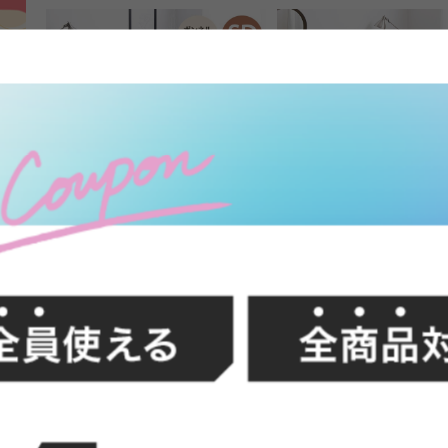
FFク
【セミダブル】Pluto 収納付きベッ
【セミダブル】Pluto 収
ド(ボンネルマットレス付き)
ド
送料無料
あす着
オススメ
送料無料
あす着
オススメ
28
件
クーポン利用で
クーポン利用で
¥31,149
¥22,24
¥34,999→
¥24,999〜→
在庫：〇
在庫：〇
イン