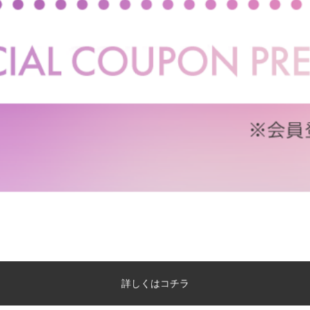
【セミダブル】Slib すのこローベ
【セミダブル】Yuseong 幅
ッド(ボンネルマットレス付き)
幅広すのこローベッド(ボ
ットレス付き)
送料無料
あす着
送料無料
オススメ
4
件
クーポン利用で
クーポン利用で
¥22,231
¥28,461
¥24,979→
¥31,979→
在庫：△
在庫：〇
詳しくはコチラ