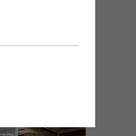
マットレ
【セミダブル】コンセント付きす
のこベッド(ボンネルコイルマット
レス付き)
送料無料
クーポン利用で
¥36,062
¥40,520→
在庫：△