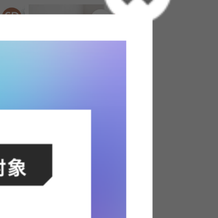
納付きベッ
【セミダブル】Slib すのこローベ
ッド
送料無料
あす着
52
件
4
件
クーポン利用で
9〜
¥11,569〜
¥12,999〜→
在庫：△