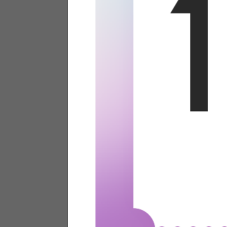
テリアにお悩みの法人のお客
ポイントシステムとは
特定商取引法について
メーカー様へのご案内
メディアへのリース
サイトマップ
お役立ち情報
どうする？不要家具！
家具お部屋に入る？
コーデテクニック
インテリア用語辞典
素材用語辞典
営業日カレンダー
2026年 8月
日
月
火
水
木
金
土