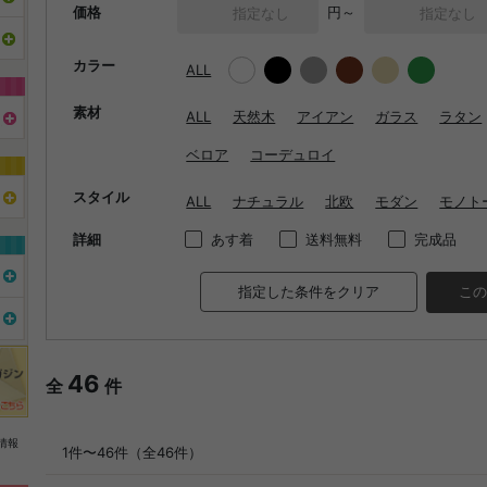
価格
円～
カラー
ALL
素材
ALL
天然木
アイアン
ガラス
ラタン
ベロア
コーデュロイ
スタイル
ALL
ナチュラル
北欧
モダン
モノト
詳細
あす着
送料無料
完成品
指定した条件をクリア
この
46
全
件
情報
1件〜46件（全46件）