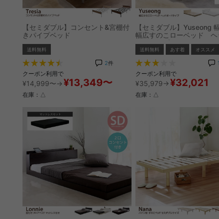
【セミダブル】コンセント&宮棚付
【セミダブル】Yuseong 幅
きパイプベッド
幅広すのこローベッド ヘ
ードタイプ(ボンネルマッ
送料無料
送料無料
あす着
オススメ
き)
2
件
クーポン利用で
クーポン利用で
¥13,349〜
¥32,021
¥14,999〜→
¥35,979→
在庫：△
在庫：△