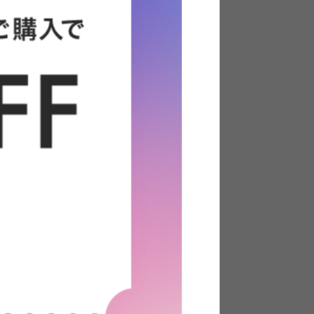
140cm
【セミダブル】Lonnie USB 宮付き
フロアベッド
送料無料
クーポン利用で
6
件
¥21,902
¥24,610→
〜
在庫：〇