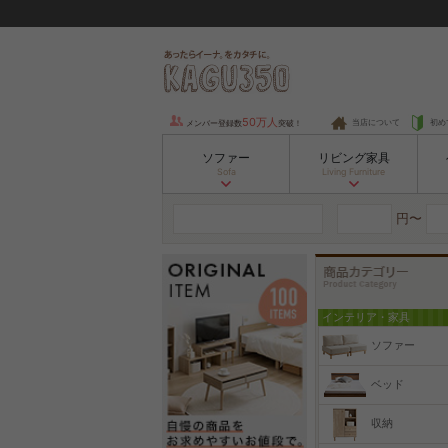
50万人
当店について
初め
メンバー登録数
突破！
ソファー
リビング家具
Sofa
Living Furniture
円〜
インテリア・家具
ソファー
ベッド
収納