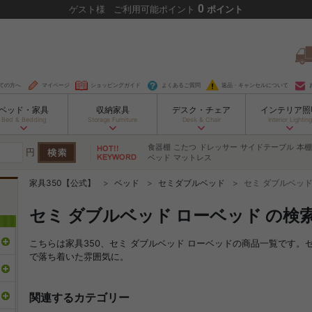
0
ゲスト
様
ご利用可能ポイント
ポイント
ての方へ
マイページ
ショッピングガイド
よくあるご質問
返品・キャンセルについて
ベッド・家具
収納家具
デスク・チェア
インテリア照
Bed & Bedding
Storage Furniture
Desk & Chair
Interior Lighting
食器棚
こたつ
ドレッサー
サイドテーブル
本棚
円
ベッド
マットレス
家具350【公式】
ベッド
セミダブルベッド
セミ ダブルベッド
セミ ダブルベッド ローベッド の検
こちらは家具350、セミ ダブルベッド ローベッドの商品一覧です
で落ち着いた雰囲気に。
関連するカテゴリー