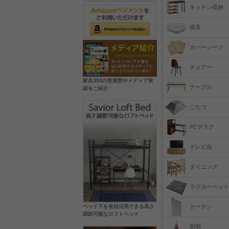
キッチン収納
寝具
カバーシーツ
チェアー
家具350の受賞歴やメディア実
テーブル
績をご紹介
こたつ
PCデスク
テレビ台
ダイニング
ラグカーペット
カーテン
ベッド下を有効活用できる高さ
調節可能なロフトベッド
照明