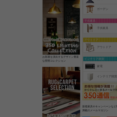
ガーデン
子供家具
子供家具
アウトドア
アウトドア
お部屋を演出するデザイン豊富
インテリア雑貨
な照明コレクション
家電
インテリア雑貨
新着家具やキャンペーンなど
満載のメールマガジン