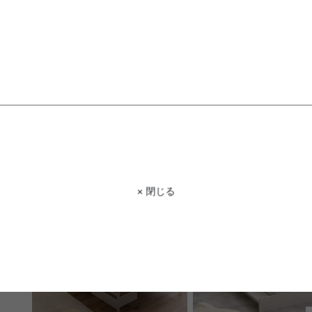
【セミダブル】Tak コンセント付
【セミダブル】Duranta 
きすのこベッド
ス付きフロアベッド
送料無料
送料無料
クーポン利用で
クーポン利用で
¥23,255
¥47,098
¥26,130→
¥52,920→
在庫：△
在庫：△
× 閉じる