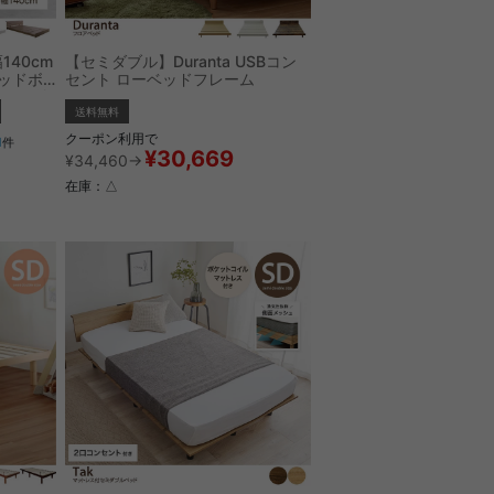
140cm
【セミダブル】Duranta USBコン
ッドボ
セント ローベッドフレーム
トレス付
送料無料
クーポン利用で
1
件
¥30,669
¥34,460→
在庫：△