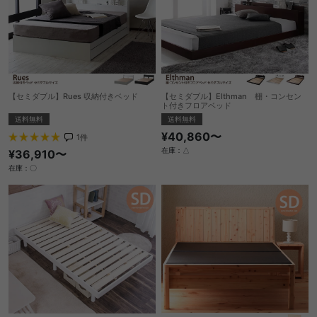
【セミダブル】Rues 収納付きベッド
【セミダブル】Elthman 棚・コンセン
ト付きフロアベッド
送料無料
送料無料
¥40,860〜
1
件
在庫：△
¥36,910〜
在庫：〇