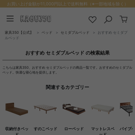
お買い上げ金額が11,000円以上で送料無料（※一部地域を除く）
家具350【公式】
ベッド
セミダブルベッド
おすすめ セミダブ
ルベッド
おすすめ セミダブルベッド の検索結果
こちらは家具350、おすすめ セミダブルベッドの商品一覧です。おすすめのセミダブル
ベッド。快適な寝心地を提供します。
関連するカテゴリー
収納付きベッ
すのこベッド
ローベッド
マットレスベ
パイプ
ド
ッド