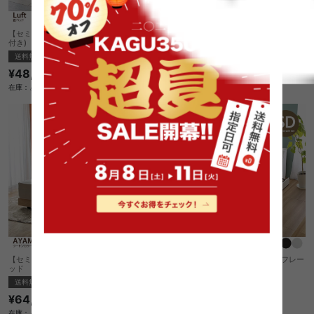
【セミダブル】Luft 畳ベッド(マットレス
【セミダブル】AYAMI ツートンカラーベ
付き)
ッド(ポケットコイルマットレス付き)
送料無料
送料無料
¥48,370
¥84,870
在庫：△
在庫：△
【セミダブル】AYAMI ツートンカラーベ
【セミダブル】FLAP 多機能ベッドフレー
ッド
ム
送料無料
送料無料
¥64,610
¥49,220
在庫：△
在庫：△