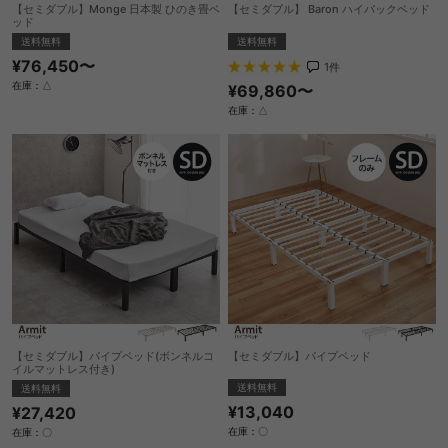
【セミダブル】Monge 日本製 ひのき畳ベ
【セミダブル】 Baron ハイバックベッド
ッド
送料無料
送料無料
¥76,450〜
1
件
在庫：△
¥69,860〜
在庫：△
【セミダブル】パイプベッド(ボンネルコ
【セミダブル】パイプベッド
イルマットレス付き)
送料無料
送料無料
¥13,040
¥27,420
在庫：〇
在庫：〇