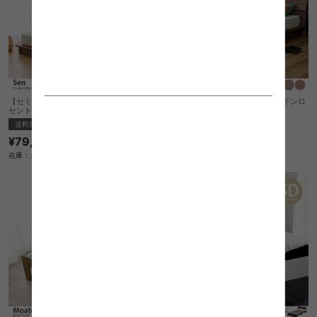
【セミダブル】Sen ツートンカラーコン
【セミダブル】Luka シンプルデザインロ
セント付きベッド
ーベッド
送料無料
送料無料
¥79,690
¥64,610
在庫：△
在庫：△