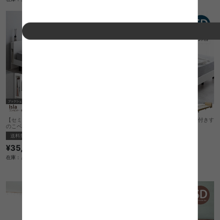
【セミダブル】Isla コンセント・宮付きす
【セミダブル】Isla コンセント・宮付きす
のこベッド(マットレス付き)
のこベッド
送料無料
送料無料
¥35,999
1
件
在庫：△
¥26,999〜
在庫：△