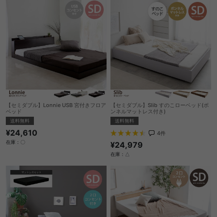
【セミダブル】Lonnie USB 宮付きフロア
【セミダブル】Slib すのこローベッド(ボ
ベッド
ンネルマットレス付き)
送料無料
送料無料
¥24,610
4
件
在庫：〇
¥24,979
在庫：△