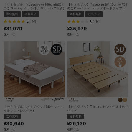
【セミダブル】Yuseong 幅140cm幅広す
【セミダブル】Yuseong 幅140cm幅広す
のこローベッド(ボンネルマットレス付き)
のこローベッド ヘッドボードタイプ(ボ
ンネルマットレス付き)
送料無料
オススメ
送料無料
オススメ
1
件
1
件
¥31,979
¥35,979
在庫：〇
在庫：△
【セミダブル】パイプベッド(ポケットコ
【セミダブル】Tak コンセント付きすのこ
イルマットレス付き)
ベッド
送料無料
送料無料
¥30,640
¥26,130
在庫：〇
在庫：△