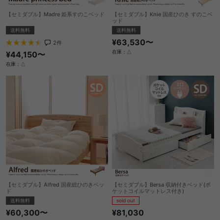
【セミダブル】Madre 姫系すのこベッド
【セミダブル】Knie 国産ひのき すのこベ
ッド
送料無料
送料無料
¥63,530〜
2
件
在庫：△
¥44,150〜
在庫：△
【セミダブル】Alfred 国産総ひのきベッ
【セミダブル】Bersa 収納付きベッド(ポ
ド
ケットコイルマットレス付き)
送料無料
sold out
¥60,300〜
¥81,030