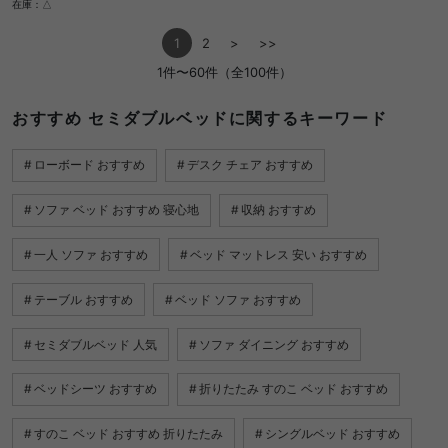
在庫：△
1
2
>
>>
1件〜60件（全100件）
おすすめ セミダブルベッドに関するキーワード
ローボード おすすめ
デスク チェア おすすめ
ソファ ベッド おすすめ 寝心地
収納 おすすめ
一人 ソファ おすすめ
ベッド マットレス 安い おすすめ
テーブル おすすめ
ベッド ソファ おすすめ
セミダブルベッド 人気
ソファ ダイニング おすすめ
ベッドシーツ おすすめ
折りたたみ すのこ ベッド おすすめ
すのこ ベッド おすすめ 折りたたみ
シングルベッド おすすめ