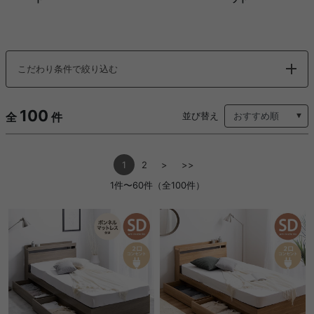
こだわり条件で絞り込む
100
全
件
並び替え
1
2
>
>>
1件〜60件（全100件）