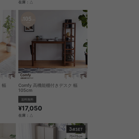
在庫：△
 幅
Comfy 高機能棚付きデスク 幅
105cm
送料無料
¥17,050
在庫：△