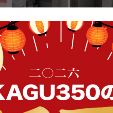
【幅100cm】収納付きL字型デスク
【幅90cm】Eve 引き出
パクトデスク
送料無料
送料無料
FFク
1
件
¥16,999
¥14,999
在庫：〇
在庫：〇
イン