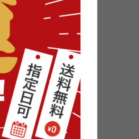
ント・引
【幅120cm】L字収納・棚付きデス
ク
送料無料
オススメ
7
件
1
件
¥21,999
在庫：〇