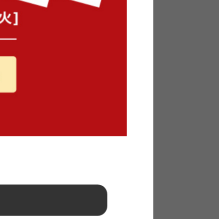
 ダイニン
【幅120cm】Ella 収納付きデスク
送料無料
オススメ
5
件
2
件
¥13,499
在庫：△
ク
【幅86cm】Zaga デスク
送料無料