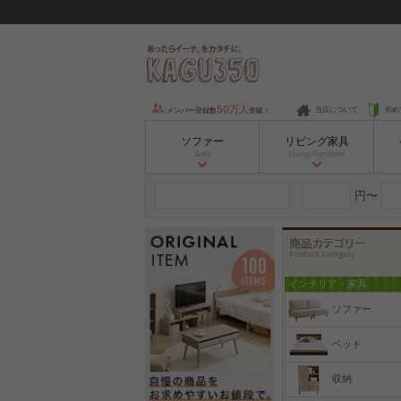
50万人
当店について
初め
メンバー登録数
突破！
ソファー
リビング家具
Sofa
Living Furniture
円〜
インテリア・家具
ソファー
ベッド
収納