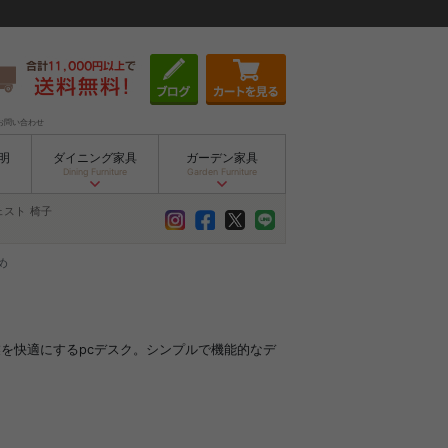
お問い合わせ
明
ダイニング家具
ガーデン家具
Dining Furniture
Garden Furniture
ェスト
椅子
め
業を快適にするpcデスク。シンプルで機能的なデ