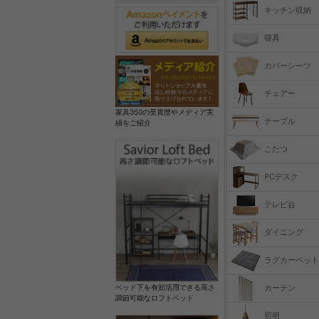
キッチン収納
寝具
カバーシーツ
チェアー
家具350の受賞歴やメディア実
テーブル
績をご紹介
こたつ
PCデスク
テレビ台
ダイニング
ラグカーペット
カーテン
ベッド下を有効活用できる高さ
調節可能なロフトベッド
照明