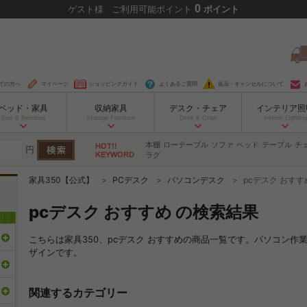
0
ゲスト
様
ご利用可能ポイント
ポイント
ての方へ
マイページ
ショッピングガイド
よくあるご質問
返品・キャンセルについて
ベッド・家具
収納家具
デスク・チェア
インテリア照
Bed & Bedding
Storage Furniture
Desk & Chair
Interior Lighting
本棚
ローテーブル
ソファ
ベッド
テーブル
チ
円
ラグ
家具350【公式】
PCデスク
パソコンデスク
pcデスク おすす
pcデスク おすすめ の検索結果
こちらは家具350、pcデスク おすすめの商品一覧です。パソコン作
ザインです。
関連するカテゴリー