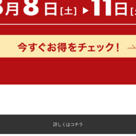
【幅90cm】Luna 棚付きマルチデ
【単品】Studio 幅75cm
スク
グテーブル
送料無料
オススメ
送料無料
3
件
¥9,999
¥11,699
在庫：△
在庫：△
【単品】Studio 幅120cm ダイニン
【幅120cm】Ljusna デス
グテーブル
詳しくはコチラ
送料無料
送料無料