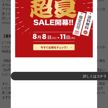
ません。
アクセス、ご注文、お振り込み、個人情報のやり取りをされないようご注
意ください。
詳しくはこちら：
https://kagu350.com/phishing
【重要】ご注文集中に伴う対応遅延のお詫びとお知らせ
いつも当店をご利用いただき誠にありがとうございます。
ただいまご注文が大変集中しており、以下の対応につきまして通常よりお
時間をいただく場合がございます。
【商品の発送】：順次進めておりますが、通常よりお時間をいただく場合
がございます。
【お問い合わせ対応】：順次進めておりますが、ご回答までにお時間をい
ただく場合がございます。
詳しくはコチラ
また、一部地域におきましては運送会社の配送状況の影響により、ご指定
いただいた日時通りにお届けできない場合がございます。 お客様には大
変ご迷惑をおかけいたしますが、一日も早く対応できるよう努めてまいり
ますので、何卒ご理解とご協力を賜りますようお願い申し上げます。