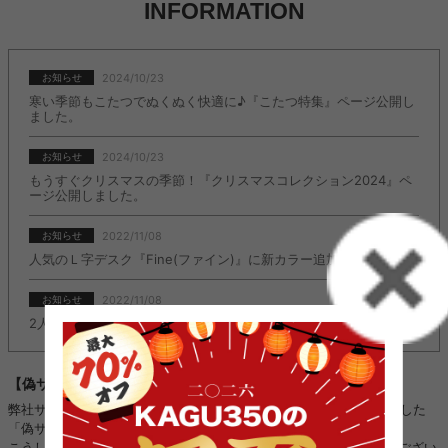
INFORMATION
2024/10/23
お知らせ
寒い季節もこたつでぬくぬく快適に♪『こたつ特集』ページ公開し
ました。
2024/10/23
お知らせ
もうすぐクリスマスの季節！『クリスマスコレクション2024』ペ
ージ公開しました。
2022/11/08
お知らせ
人気のＬ字デスク『Fine(ファイン)』に新カラー追加しました。
2022/11/08
お知らせ
2人掛けソファ『Moss(モス)』に新カラー追加しました。
【偽サイトにご注意ください】
弊社サイトのロゴ・画像などを不正に使用し、kagu350になりすました
「偽サイト」や「偽SNSアカウント」を複数確認しております。
こうした「偽サイト」「偽SNSアカウント」は、当店と全く関係がござい