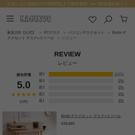
お買い上げ金額が11,000円以上で送料無料（※一部地域を除く）
家具350【公式】
PCデスク
パソコンデスクセット
Broto デ
スクセット デスク+スツール
レビュー
REVIEW
レビュー
星5
100%
総合評価
星4
0%
5.0
星3
0%
星2
0%
星1
0%
(1件)
Broto デスクセット デスク+スツール
¥28,860