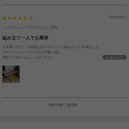
2021/05/21
5
ニックネーム：アサヒナさん（女性）
組み立て一人でも簡単
工具要らずで、不器用な自分でも一人で組み立てが出来ました。
デザインもシンプルで大人可愛い感じ。
男性でもありなんじゃないかな!
続きを見る
良い点
･組み立て楽(30分程で完成)
･デザイン◎
気になる点
･取り付けの板が固定してもぐらつく
(本5,6冊おいても問題なし)
･ポケットが大き目で棚の位置がある程度決められてしまう。
そんな感じですが、頑丈な作りなので長く大切に使っていきたいです
1件〜1件（全1件）