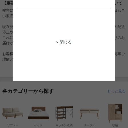
【重要】熊本地震に伴うお荷物のお届けとお盆期間の配送について
被害に遭われた皆様に、心よりお見舞い申し上げますとともに、一日も早
い復旧と、皆様の安全を心よりお祈り申し上げます。
現在発生しております地震の影響により、一部地域においてお荷物の配送
停止や大幅な遅延が生じております。
これに伴い、配達日時をご指定いただいている場合でも、ご希望通りのお
× 閉じる
届けができない可能性がございます。
お客様にはご不便とご迷惑をおかけし大変申し訳ございませんが、何卒ご
理解とご協力を賜りますようお願い申し上げます。
各カテゴリーから探す
もっと見る
ソファー
ベッド
キッチン収納
テーブル
収納