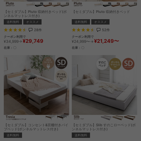
【セミダブル】Pluto 収納付きベッド(ボ
【セミダブル】Pluto 収納付きベッド
ンネルマットレス付き)
送料無料
オススメ
送料無料
オススメ
52
件
28
件
クーポン利用で
クーポン利用で
¥21,249〜
¥29,749
¥24,999〜→
¥34,999→
在庫：〇
在庫：〇
【セミダブル】コンセント&宮棚付きパイ
【セミダブル】Slib すのこローベッド(ボ
プベッド(ボンネルマットレス付き)
ンネルマットレス付き)
送料無料
送料無料