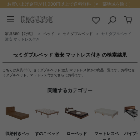
お買い上げ金額が11,000円以上で送料無料（※一部地域を除く）
家具350【公式】
ベッド
セミダブルベッド
セミダブルベッド
激安 マットレス付き
セミダブルベッド 激安 マットレス付き の検索結果
こちらは家具350、セミダブルベッド 激安 マットレス付きの商品一覧です。お得なセ
ミダブルベッド。マットレス付きでさらにお得です。
関連するカテゴリー
収納付きベッ
すのこベッド
ローベッド
マットレスベ
パイプ
ド
ッド