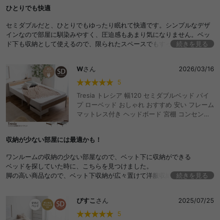
湿気対策 一人暮らし ワンルーム ボンネルコイ
ひとりでも快適
ル 2段階 高さ調節 通気性
セミダブルだと、ひとりでもゆったり眠れて快適です。シンプルなデザ
インなので部屋に馴染みやすく、圧迫感もあまり気になりません。ベッ
ド下も収納として使えるので、限られたスペースでもすっきり過ごせて
続きを見る
います。
W
さん
2026/03/16
5
Tresia トレシア 幅120 セミダブルベッド パイ
プ ローベッド おしゃれ おすすめ 安い フレーム
マットレス付き ヘッドボード 宮棚 コンセント
ベッド下収納 コンパクト かわいい かっこいい
湿気対策 ポケットコイル 通気性 一人暮らし ワ
収納が少ない部屋には最適かも！
ンルーム ポケットコイル 2段階 高さ調節 通気
性
ワンルームの収納の少ない部屋なので、ベット下に収納ができる
ベッドを探していた時に、こちらを見つけました。
脚の高い商品なので、ベット下収納が広々置けて洋服収納が
続きを見る
まとまりました！このベットにしてよかった！
びすこ
さん
2025/07/25
5