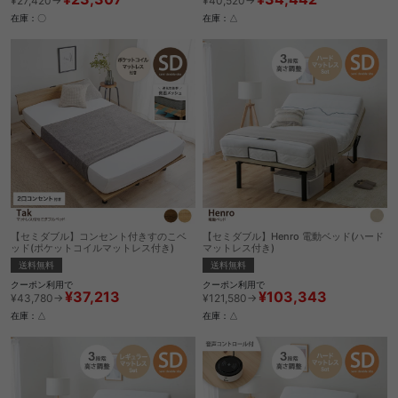
¥27,420→
¥40,520→
在庫：〇
在庫：△
【セミダブル】コンセント付きすのこベ
【セミダブル】Henro 電動ベッド(ハード
ッド(ポケットコイルマットレス付き)
マットレス付き)
送料無料
送料無料
クーポン利用で
クーポン利用で
¥37,213
¥103,343
¥43,780→
¥121,580→
在庫：△
在庫：△