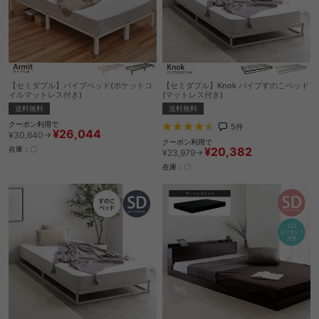
【セミダブル】パイプベッド(ポケットコ
【セミダブル】Knok パイプすのこベッド
イルマットレス付き)
(マットレス付き)
送料無料
送料無料
クーポン利用で
5
件
¥26,044
¥30,640→
クーポン利用で
¥20,382
在庫：〇
¥23,979→
在庫：〇