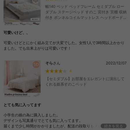
幅140 ベッド ベッドフレーム セミダブル ロー
ダブル ステージベッド すのこ 宮付き 宮棚 収納
付き ボンネルコイルマットレス ヘッドボード
韓国 インテリア おしゃれ オシャレ おすすめ 人
気 ボード 1人暮らし フロア ワンルーム 木目調
可愛いけど、、
ウッド ロータイプ ロースタイル 木製 低床 子供
部屋 子ども おしゃれ おすすめ 安い
可愛いけどとにかく組み立てが大変でした。女性1人で3時間以上かかり
ました。でも出来上がりは可愛いです！
そら
さん
2022/12/07
4
【セミダブル】お部屋をエレガントに演出して
くれる姫系すのこベッド
とても気に入ってます
小学生の娘の為に購入しました。
デザインも写真通りでとても気に入ってます。
届くまで少し時間がかかりましたが、配送の段取りもスムーズで届けて
続きを見る