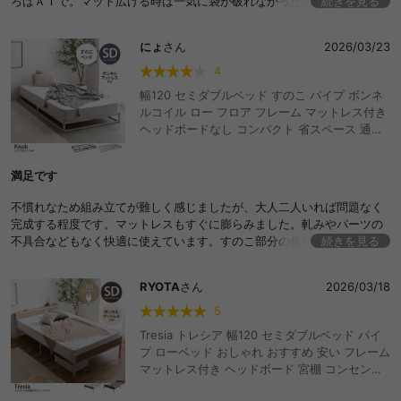
ろはＡＩで。マット広げる時は一気に袋が破れなかったので膨張にドキ
続きを見る
ドキしながらも楽しかったです。
にょ
さん
2026/03/23
4
幅120 セミダブルベッド すのこ パイプ ボンネ
ルコイル ロー フロア フレーム マットレス付き
ヘッドボードなし コンパクト 省スペース 通気
性 シンプル 一人暮らし ワンルーム 収納 湿気対
策 小さい おしゃれ おすすめ 安い
満足です
不慣れなため組み立てが難しく感じましたが、大人二人いれば問題なく
完成する程度です。マットレスもすぐに膨らみました。軋みやパーツの
不具合などもなく快適に使えています。すのこ部分の板が思っていたよ
続きを見る
りも多く、安定感があります。
RYOTA
さん
2026/03/18
5
Tresia トレシア 幅120 セミダブルベッド パイ
プ ローベッド おしゃれ おすすめ 安い フレーム
マットレス付き ヘッドボード 宮棚 コンセント
ベッド下収納 コンパクト かわいい かっこいい