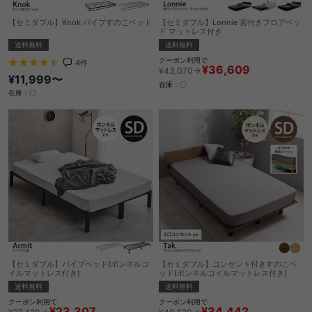
【セミダブル】Knok パイプすのこベッド
【セミダブル】Lonnie 宮付きフロアベッ
ド マットレス付き
送料無料
送料無料
クーポン利用で
4
件
¥36,609
¥43,070→
¥11,999〜
在庫：〇
在庫：〇
【セミダブル】パイプベッド(ボンネルコ
【セミダブル】コンセント付きすのこベ
イルマットレス付き)
ッド(ボンネルコイルマットレス付き)
送料無料
送料無料
クーポン利用で
クーポン利用で
¥23,307
¥34,442