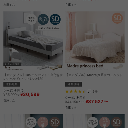
在庫：△
在庫：△
【セミダブル】Isla コンセント・宮付きす
【セミダブル】Madre 姫系すのこベッド
のこベッド(マットレス付き)
送料無料
送料無料
クーポン利用で
2
件
¥30,599
¥35,999→
クーポン利用で
¥37,527〜
在庫：△
¥44,150〜→
在庫：△