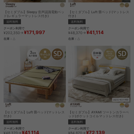
【セミダブル】Sleepy 音声認識電動ベッ
【セミダブル】Luft 畳ベッド(マットレス
ド(レギュラーマットレス付き)
付き)
送料無料
送料無料
クーポン利用で
クーポン利用で
¥171,997
¥41,114
¥202,350→
¥48,370→
在庫：△
在庫：△
【セミダブル】Luft 畳ベッド(マットレス
【セミダブル】AYAMI ツートンカラーベ
付き)
ッド(ポケットコイルマットレス付き)
送料無料
送料無料
クーポン利用で
クーポン利用で
¥41,114
¥72,139
¥48,370→
¥84,870→