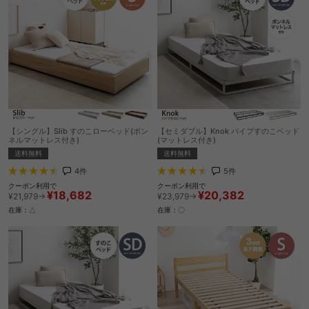
【シングル】Slib すのこローベッド(ボン
【セミダブル】Knok パイプすのこベッド
ネルマットレス付き)
(マットレス付き)
送料無料
送料無料
4
件
5
件
クーポン利用で
クーポン利用で
¥18,682
¥20,382
¥21,979→
¥23,979→
在庫：△
在庫：〇