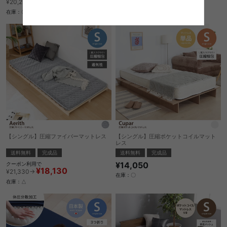
¥17,195
¥20,230→
在庫：〇
在庫：〇
【シングル】圧縮ファイバーマットレス
【シングル】圧縮ポケットコイルマット
レス
送料無料
完成品
送料無料
完成品
¥14,050
クーポン利用で
¥18,130
¥21,330→
在庫：〇
在庫：△