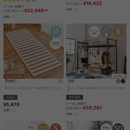
5
件
¥19,422
¥22,850→
クーポン利用で
¥32,946〜
在庫：〇
¥38,760〜→
在庫：△
【セミシングル】ロール式すのこマット
【シングル】Jork ロフトベッド ハイタイ
プ
完成品
送料無料
¥5,970
クーポン利用で
¥39,261
¥46,190→
在庫：〇
在庫：△