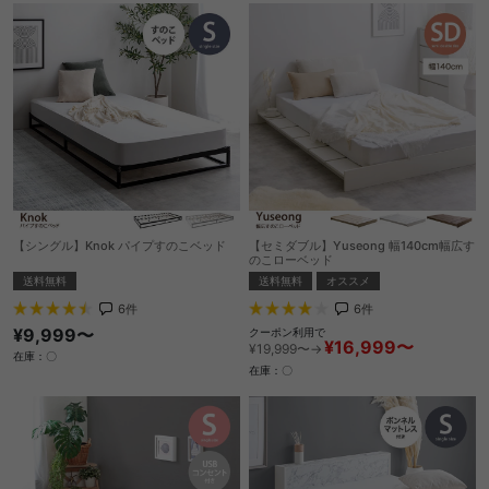
【シングル】Knok パイプすのこベッド
【セミダブル】Yuseong 幅140cm幅広す
のこローベッド
送料無料
送料無料
オススメ
6
件
6
件
¥9,999〜
クーポン利用で
¥16,999〜
¥19,999〜→
在庫：〇
在庫：〇