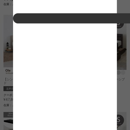
¥20,918〜
¥24,610〜→
在庫：△
在庫：〇
【シングル】 Ole ファブリック ローベッ
【シングル】収納付きベッド(リバーシブ
ド
ルマットレス付き)
送料無料
送料無料
NEW
クーポン利用で
クーポン利用で
¥40,630〜
¥36,609
¥47,800〜→
¥43,070→
在庫：△
在庫：〇