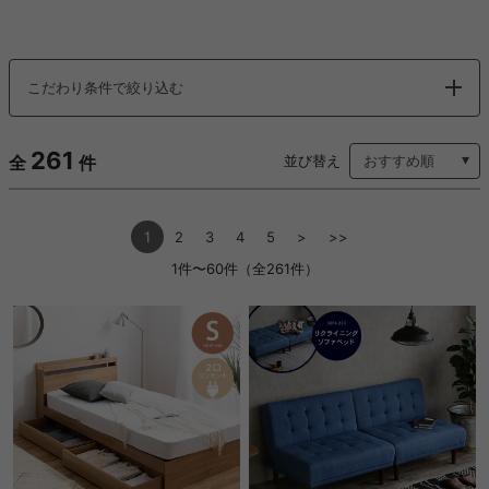
こだわり条件で絞り込む
261
全
件
並び替え
1
2
3
4
5
>
>>
1件〜60件（全261件）