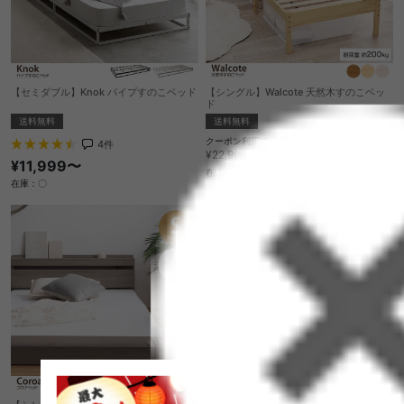
【セミダブル】Knok パイプすのこベッド
【シングル】Walcote 天然木すのこベッ
ド
送料無料
送料無料
クーポン利用で
4
件
¥19,541
¥22,990→
¥11,999〜
在庫：△
在庫：〇