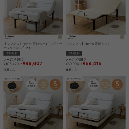
【シングル】Henro 電動ベッド(レギュラ
【シングル】Henro 電動ベッド
ーマットレス付き)
送料無料
送料無料
クーポン利用で
クーポン利用で
¥59,415
¥89,607
¥69,900→
¥105,420→
在庫：△
在庫：△