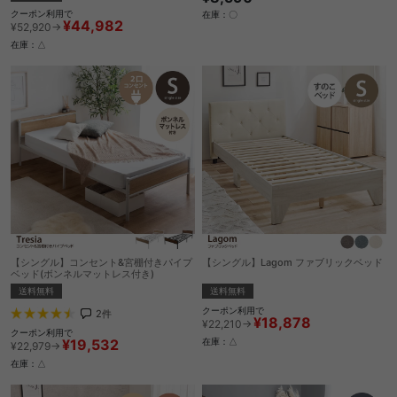
クーポン利用で
在庫：〇
¥44,982
¥52,920→
在庫：△
【シングル】コンセント&宮棚付きパイプ
【シングル】Lagom ファブリックベッド
ベッド(ボンネルマットレス付き)
送料無料
送料無料
クーポン利用で
2
件
¥18,878
¥22,210→
クーポン利用で
¥19,532
在庫：△
¥22,979→
在庫：△