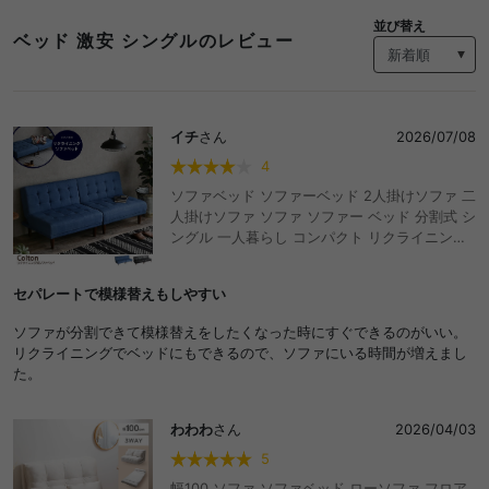
並び替え
ベッド 激安 シングルのレビュー
イチ
さん
2026/07/08
4
ソファベッド ソファーベッド 2人掛けソファ 二
人掛けソファ ソファ ソファー ベッド 分割式 シ
ングル 一人暮らし コンパクト リクライニング
韓国 インテリア 布 デニム PVCブラック おしゃ
れ 北欧 シンプル 在宅 おしゃれ おすすめ 安い
セパレートで模様替えもしやすい
ソファが分割できて模様替えをしたくなった時にすぐできるのがいい。
リクライニングでベッドにもできるので、ソファにいる時間が増えまし
た。
わわわ
さん
2026/04/03
5
幅100 ソファ ソファベッド ローソファ フロア