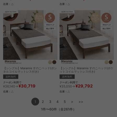
在庫：△
在庫：△
【シングル】Maramie すのこベッド(ボン
【シングル】Maramie すのこベッド(ポケ
ネルコイルマットレス付き)
ットコイルマットレス付き)
送料無料
送料無料
クーポン利用で
クーポン利用で
¥30,719
¥29,792
¥36,140→
¥35,050→
在庫：△
在庫：△
1
2
3
4
5
>
>>
1件〜60件（全261件）