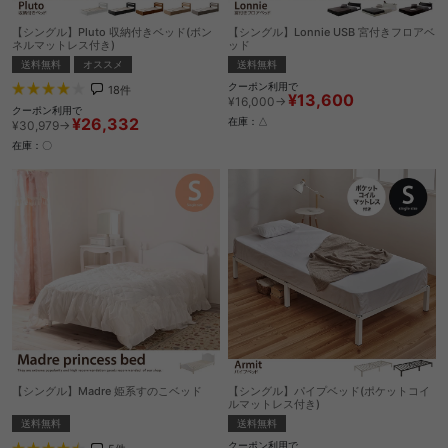
【シングル】Pluto 収納付きベッド(ボン
【シングル】Lonnie USB 宮付きフロアベ
ネルマットレス付き)
ッド
送料無料
オススメ
送料無料
クーポン利用で
18
件
¥13,600
¥16,000→
クーポン利用で
¥26,332
在庫：△
¥30,979→
在庫：〇
【シングル】Madre 姫系すのこベッド
【シングル】パイプベッド(ポケットコイ
ルマットレス付き)
送料無料
送料無料
クーポン利用で