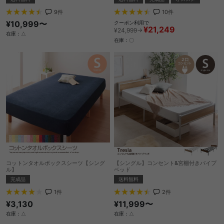
9
件
10
件
¥10,999〜
クーポン利用で
¥21,249
¥24,999→
在庫：△
在庫：〇
コットンタオルボックスシーツ【シング
【シングル】コンセント&宮棚付きパイプ
ル】
ベッド
完成品
送料無料
1
件
2
件
¥3,130
¥11,999〜
在庫：△
在庫：△