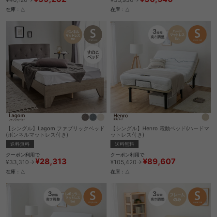
在庫：△
在庫：△
【シングル】Lagom ファブリックベッド
【シングル】Henro 電動ベッド(ハードマ
(ボンネルマットレス付き)
ットレス付き)
送料無料
送料無料
クーポン利用で
クーポン利用で
¥28,313
¥89,607
¥33,310→
¥105,420→
在庫：△
在庫：△