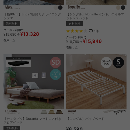
【幅90cm】Litos 3段階リクライニング
【シングル】Nonville ボンネルコイルマ
ソファ
ットレスベッド
送料無料
送料無料
クーポン利用で
1
件
¥13,328
¥15,680→
クーポン利用で
¥15,946
在庫：△
¥18,760→
在庫：△
【セミダブル】Duranta マットレス付き
【シングル】パイプベッド
フロアベッド
¥8,590
送料無料