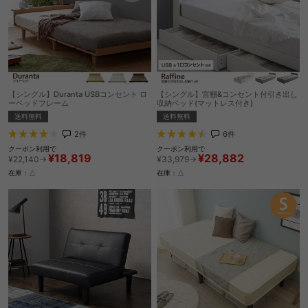
【シングル】Duranta USBコンセント ロ
【シングル】宮棚&コンセント付引き出し
ーベッドフレーム
収納ベッド(マットレス付き)
送料無料
送料無料
2
件
6
件
クーポン利用で
クーポン利用で
¥18,819
¥28,882
¥22,140→
¥33,979→
在庫：△
在庫：△