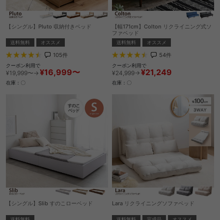
【シングル】Pluto 収納付きベッド
【幅171cm】Colton リクライニング式ソ
ファベッド
送料無料
オススメ
送料無料
オススメ
105
件
54
件
クーポン利用で
クーポン利用で
¥16,999〜
¥21,249
¥19,999〜→
¥24,999→
在庫：〇
在庫：〇
【シングル】Slib すのこローベッド
Lara リクライニングソファベッド
送料無料
送料無料
完成品
オススメ