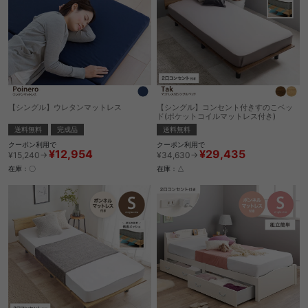
【シングル】ウレタンマットレス
【シングル】コンセント付きすのこベッ
ド(ポケットコイルマットレス付き)
送料無料
完成品
送料無料
クーポン利用で
クーポン利用で
¥12,954
¥29,435
¥15,240→
¥34,630→
在庫：〇
在庫：△