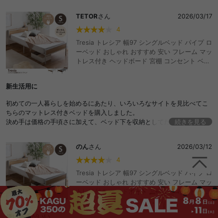
りも多く、安定感があります。
TETOR
さん
2026/03/17
4
Tresia トレシア 幅97 シングルベッド パイプ ロ
ーベッド おしゃれ おすすめ 安い フレーム マッ
トレス付き ヘッドボード 宮棚 コンセント ベッ
ド下収納 コンパクト 小さい かわいい かっこい
い 湿気対策 一人暮らし ワンルーム ボンネルコ
新生活用に
イル 2段階 高さ調節 通気性
初めての一人暮らしを始めるにあたり、いろいろなサイトを見比べてこ
ちらのマットレス付きベッドを購入しました。
決め手は価格の手頃さに加えて、ベッド下を収納としてたくさん使えそ
続きを見る
うなところ、コンセント付きの便利さ、そしてコンパクトな梱包です。
廊下が少し狭い部屋なので、本体もマットレスもコンパクトに届いたの
のん
さん
2026/03/12
はとても助かりました。
まだ設置したばかりで本格的には使えていませんが、これからの新生活
4
が楽しみです。
Tresia トレシア 幅97 シングルベッド パイプ ロ
ーベッド おしゃれ おすすめ 安い フレーム マッ
トレス付き ヘッドボード 宮棚 コンセント ベッ
ド下収納 コンパクト 小さい かわいい かっこい
い 湿気対策 一人暮らし ワンルーム ポケットコ
使い勝手がいい