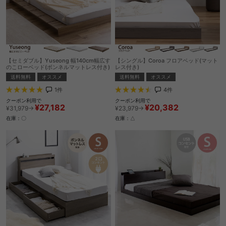
【セミダブル】Yuseong 幅140cm幅広す
【シングル】Coroa フロアベッド(マット
のこローベッド(ボンネルマットレス付き)
レス付き)
送料無料
オススメ
送料無料
オススメ
1
件
4
件
クーポン利用で
クーポン利用で
¥27,182
¥20,382
¥31,979→
¥23,979→
在庫：〇
在庫：△