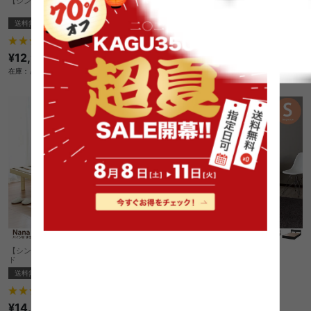
【シングル】Coroa フロアベッド
【シングル】Barges ポケットコイルマッ
トレスベッド
送料無料
オススメ
送料無料
13
件
1
件
¥12,999〜
クーポン利用で
¥22,397
¥26,350→
在庫：△
在庫：△
【シングル】 Nana パイン材すのこベッ
【シングル】Rues 収納付きベッド
ド
送料無料
送料無料
2
件
1
件
¥14,370〜
クーポン利用で