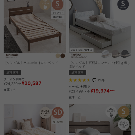
【シングル】Maramie すのこベッド
【シングル】宮棚&コンセント付引き出し
収納ベッド
送料無料
送料無料
クーポン利用で
12
件
¥20,587
¥24,220→
クーポン利用で
¥19,974〜
在庫：△
¥23,499〜→
在庫：△